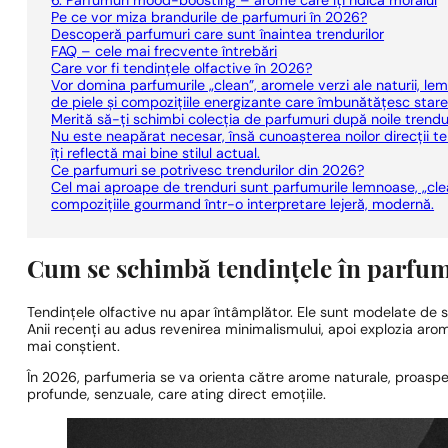
6. Parfumuri mood-boosting – arome care îți ridică moralul
Pe ce vor miza brandurile de parfumuri în 2026?
Descoperă parfumuri care sunt înaintea trendurilor
FAQ – cele mai frecvente întrebări
Care vor fi tendințele olfactive în 2026?
Vor domina parfumurile „clean”, aromele verzi ale naturii, l
de piele și compozițiile energizante care îmbunătățesc starea
Merită să-ți schimbi colecția de parfumuri după noile trendu
Nu este neapărat necesar, însă cunoașterea noilor direcții t
îți reflectă mai bine stilul actual.
Ce parfumuri se potrivesc trendurilor din 2026?
Cel mai aproape de trenduri sunt parfumurile lemnoase, „cle
compozițiile gourmand într-o interpretare lejeră, modernă.
Cum se schimbă tendințele în parfum
Tendințele olfactive nu apar întâmplător. Ele sunt modelate de sti
Anii recenți au adus revenirea minimalismului, apoi explozia arom
mai conștient.
În 2026, parfumeria se va orienta către arome naturale, proaspete
profunde, senzuale, care ating direct emoțiile.