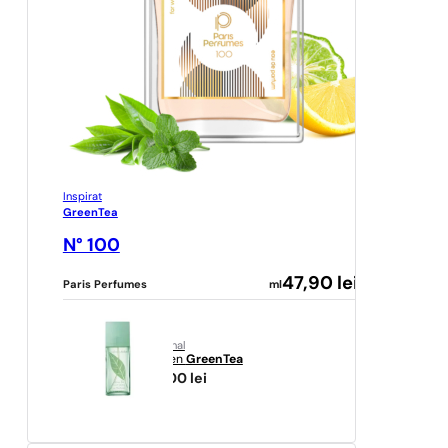
Inspirat
GreenTea
N° 100
47,90
lei
Paris Perfumes
ml
original
Arden
GreenTea
111,00
lei