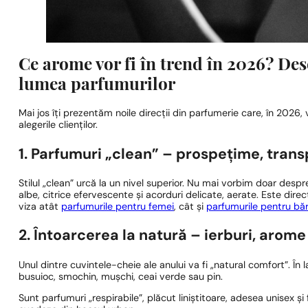
Ce arome vor fi în trend în 2026? Des
lumea parfumurilor
Mai jos îți prezentăm noile direcții din parfumerie care, în 2026, 
alegerile clienților.
1. Parfumuri „clean” – prospețime, tran
Stilul „clean” urcă la un nivel superior. Nu mai vorbim doar desp
albe, citrice efervescente și acorduri delicate, aerate. Este direc
viza atât
parfumurile pentru femei
, cât și
parfumurile pentru bă
2. Întoarcerea la natură – ierburi, arome 
Unul dintre cuvintele-cheie ale anului va fi „natural comfort”. În 
busuioc, smochin, mușchi, ceai verde sau pin.
Sunt parfumuri „respirabile”, plăcut liniștitoare, adesea unisex 