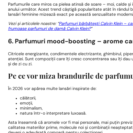
Parfumurile care miros ca pielea atinsă de soare – moi, calde și i
anului următor. Acest trend câștigă popularitate atât în rândul br
lansări feminine mizează exact pe această senzualitate modern
Vezi și articolele noastre: “
Parfumuri bărbătești Calvin Klein – c
frumoase parfumuri de damă Calvin Klein?
”
6. Parfumuri mood-boosting – arome care
Citricele energizante, condimentele electrizante, ghimbirul, pipe
atenției. Sunt compoziții care îți cresc concentrarea sau îți dau
și de zi cu zi.
Pe ce vor miza brandurile de parfumu
În 2026 vor apărea multe lansări inspirate de:
călătorii,
emoții,
minimalism,
natura într-o interpretare luxoasă.
Asta înseamnă că aromele vor fi mai personale, mai puțin previzibi
calitatea materiilor prime, molecule noi și combinații neașteptat
deveni o adevărată comoară pentru colecționari.