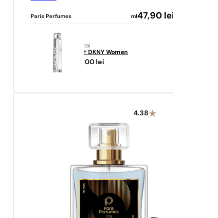
47,90
lei
Paris Perfumes
ml
original
DKNY
DKNY Women
216,00
lei
4.38