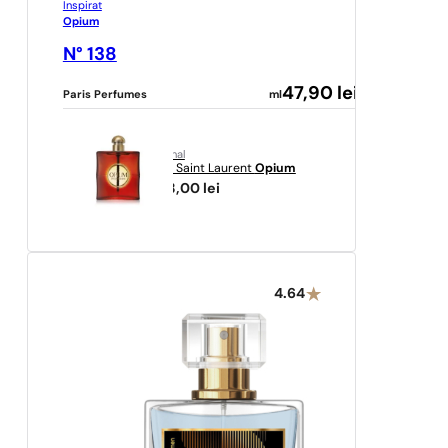
Inspirat
Opium
N° 138
47,90
lei
Paris Perfumes
ml
original
Yves Saint Laurent
Opium
603,00
lei
4.64