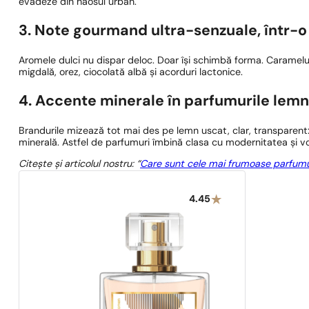
evadeze din haosul urban.
3. Note gourmand ultra-senzuale, într-o
Aromele dulci nu dispar deloc. Doar își schimbă forma. Caramelu
migdală, orez, ciocolată albă și acorduri lactonice.
4. Accente minerale în parfumurile lem
Brandurile mizează tot mai des pe lemn uscat, clar, transparent:
minerală. Astfel de parfumuri îmbină clasa cu modernitatea și v
Citește și articolul nostru: “
Care sunt cele mai frumoase parfumu
4.45