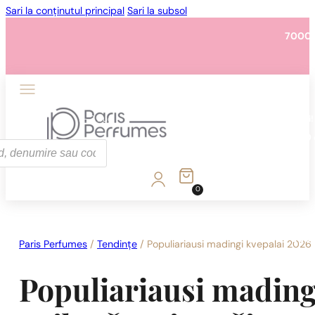
Sari la conținutul principal
Sari la subsol
7000 
1 - 3 buc.
4 buc. pentru
0,01 lei!
7000 
0
1 - 3 buc.
4 buc. pentru
0,01 lei!
7000 
Paris Perfumes
/
Tendințe
/
Populiariausi madingi kvepalai 2026
Populiariausi mading