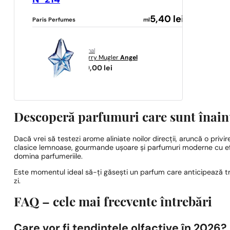
N° 214
5,40
lei
Paris Perfumes
ml
original
Thierry Mugler
Angel
399,00
lei
Descoperă parfumuri care sunt înain
Dacă vrei să testezi arome aliniate noilor direcții, aruncă o privir
clasice lemnoase, gourmande ușoare și parfumuri moderne cu efec
domina parfumeriile.
Este momentul ideal să-ți găsești un parfum care anticipează tren
zi.
FAQ – cele mai frecvente întrebări
Care vor fi tendințele olfactive în 2026?