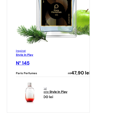
Inspirat
Style In Play
N° 145
47,90
lei
Paris Perfumes
ml
original
Lacoste
Style In Play
181,00
lei