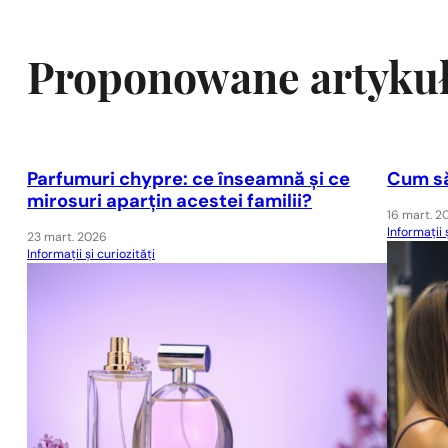
Proponowane artyku
Parfumuri chypre: ce înseamnă și ce
Cum să
mirosuri aparțin acestei familii?
16 mart. 2
Informații 
23 mart. 2026
Informații și curiozități