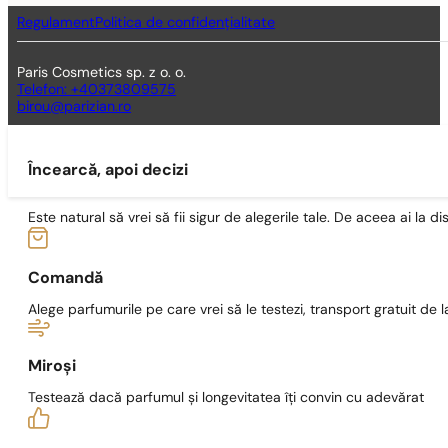
Regulament
Politica de confidențialitate
Paris Cosmetics sp. z o. o.
Telefon: +40373809575
birou@parizian.ro
Încearcă, apoi decizi
Este natural să vrei să fii sigur de alegerile tale. De aceea ai la di
Comandă
Alege parfumurile pe care vrei să le testezi, transport gratuit de la
Miroși
Testează dacă parfumul și longevitatea îți convin cu adevărat