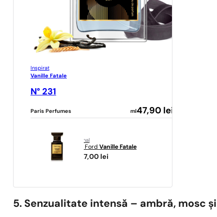
Inspirat
Vanille Fatale
N° 231
47,90
lei
Paris Perfumes
ml
original
Tom Ford
Vanille Fatale
2297,00
lei
5. Senzualitate intensă – ambră, mosc ș