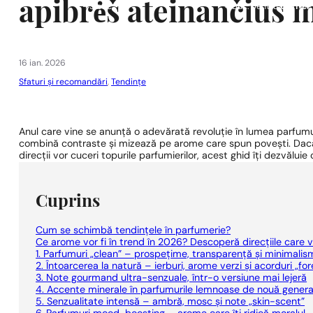
apibrėš ateinančius 
1 - 3 buc.
4 buc. pentru
0,01 lei!
16 ian. 2026
Sfaturi și recomandări
,
Tendințe
Anul care vine se anunță o adevărată revoluție în lumea parfumu
combină contraste și mizează pe arome care spun povești. Dacă t
direcții vor cuceri topurile parfumierilor, acest ghid îți dezvăluie
Cuprins
Cum se schimbă tendințele în parfumerie?
Ce arome vor fi în trend în 2026? Descoperă direcțiile care 
1. Parfumuri „clean” – prospețime, transparență și minimalis
2. Întoarcerea la natură – ierburi, arome verzi și acorduri „for
3. Note gourmand ultra-senzuale, într-o versiune mai lejeră
4. Accente minerale în parfumurile lemnoase de nouă gener
5. Senzualitate intensă – ambră, mosc și note „skin-scent”