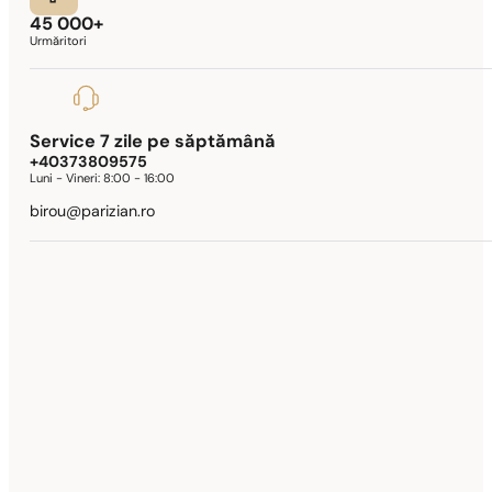
45 000+
Urmăritori
Service 7 zile pe săptămână
+40373809575
Luni - Vineri:
8:00 - 16:00
birou@parizian.ro