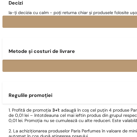
Decizi
Ia-ți decizia cu calm - poți returna chiar și produsele folosite ușo
Metode și costuri de livrare
Regulile promoției
1. Profită de promoția
3+1
: adaugă în coș cel puțin 4 produse Pa
de 0,01 lei – întotdeauna cel mai ieftin produs din grupul respec
0,01 lei. Promoția nu se cumulează cu alte reduceri. Este valabi
2. La achiziționarea produselor Paris Perfumes în valoare de min
automat în coș după atingerea pragului.