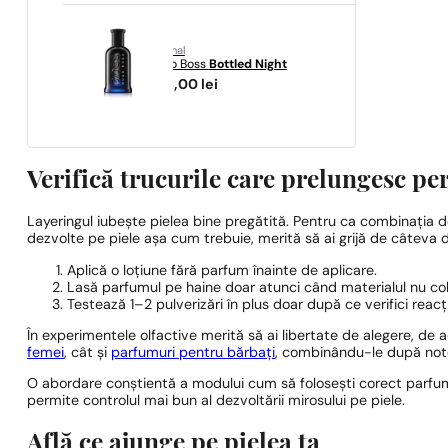
original
Hugo Boss
Bottled Night
325,00
lei
Verifică trucurile care prelungesc pe
Layeringul iubește pielea bine pregătită. Pentru ca combinația de
dezvolte pe piele așa cum trebuie, merită să ai grijă de câteva de
Aplică o loțiune fără parfum înainte de aplicare.
Lasă parfumul pe haine doar atunci când materialul nu colo
Testează 1–2 pulverizări în plus doar după ce verifici reacția
În experimentele olfactive merită să ai libertate de alegere, d
femei
, cât și
parfumuri pentru bărbați
, combinându-le după note 
O abordare conștientă a modului cum să folosești corect parfumur
permite controlul mai bun al dezvoltării mirosului pe piele.
Află ce ajunge pe pielea ta