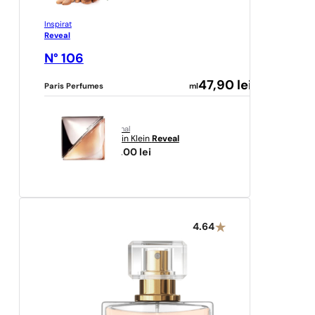
Inspirat
Reveal
N° 106
47,90
lei
Paris Perfumes
ml
original
Calvin Klein
Reveal
277,00
lei
4.64