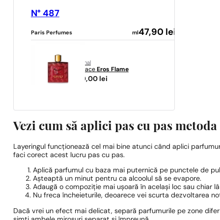
N° 487
47,90
lei
Paris Perfumes
ml
original
Versace
Eros Flame
470,00
lei
Vezi cum să aplici pas cu pas metoda
Layeringul funcționează cel mai bine atunci când aplici parfumuri
faci corect acest lucru pas cu pas.
Aplică parfumul cu baza mai puternică pe punctele de pul
Așteaptă un minut pentru ca alcoolul să se evapore.
Adaugă o compoziție mai ușoară în același loc sau chiar lâ
Nu freca încheieturile, deoarece vei scurta dezvoltarea not
Dacă vrei un efect mai delicat, separă parfumurile pe zone difer
simți ambele mirosuri separat și împreună.