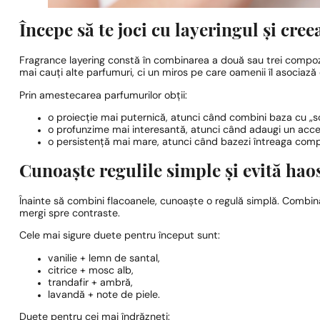
Începe să te joci cu layeringul și cre
Fragrance layering constă în combinarea a două sau trei compoziț
mai cauți alte parfumuri, ci un miros pe care oamenii îl asociază 
Prin amestecarea parfumurilor obții:
o proiecție mai puternică, atunci când combini baza cu „sc
o profunzime mai interesantă, atunci când adaugi un acce
o persistență mai mare, atunci când bazezi întreaga comp
Cunoaște regulile simple și evită haos
Înainte să combini flacoanele, cunoaște o regulă simplă. Combină m
mergi spre contraste.
Cele mai sigure duete pentru început sunt:
vanilie + lemn de santal,
citrice + mosc alb,
trandafir + ambră,
lavandă + note de piele.
Duete pentru cei mai îndrăzneți: