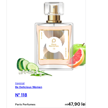
Inspirat
Be Delicious Women
N° 118
47,90
lei
Paris Perfumes
ml