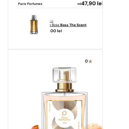
47,90
lei
Paris Perfumes
ml
original
Hugo Boss
Boss The Scent
361,00
lei
0