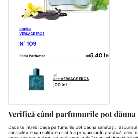
Inspirat
VERSACE EROS
N° 109
5,40
lei
Paris Perfumes
ml
original
Versace
VERSACE EROS
724,00
lei
Verifică când parfumurile pot dăuna s
Dacă te întrebi dacă parfumurile pot dăuna sănătății, răspunsul 
sensibilitate sau calitatea slabă a produsului. În practică, cele