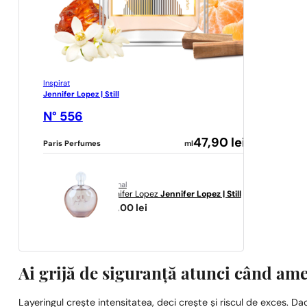
Inspirat
Jennifer Lopez | Still
N° 556
47,90
lei
Paris Perfumes
ml
original
Jennifer Lopez
Jennifer Lopez | Still
188,00
lei
Ai grijă de siguranță atunci când am
Layeringul crește intensitatea, deci crește și riscul de exces. Dacă