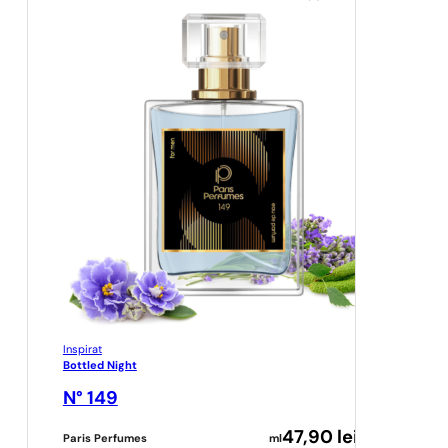
Inspirat
Bottled Night
N° 149
47,90
lei
Paris Perfumes
ml