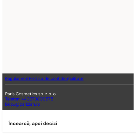
Regulament
Politica de confidențialitate
Paris Cosmetics sp. z o. o.
Telefon: +40373809575
birou@parizian.ro
Încearcă, apoi decizi