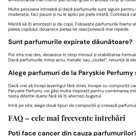
amestecarea mai multor parfumuri grele în același timp și folosire
Multe persoane întreabă și dacă parfumurile sunt sigure pentru uti
moderație, faci pauze și nu le aplici pe piele iritată. Contează cal
Merită să îți amintești și de copii. Folosește parfumurile foarte 
pielea copilului, deoarece pielea lor reacționează mai repede.
Sunt parfumurile expirate dăunătoare?
Pot irita mai des, deoarece în timp mirosul și stabilitatea formul
Dacă parfumurile miros acru, metalic sau „ciudat”, renunță la ele
Alege parfumuri de la Paryskie Perfumy ș
Dacă vrei să începi layeringul fără stres, începe cu compoziții car
Paryskie Perfumy vei găsi multe inspirații pentru combinarea miro
testa diferite duete fără să îți afectezi bugetul.
Intră pe site, alege două tipuri de compoziții și creează parfumul
FAQ – cele mai frecvente întrebări
Poți face cancer din cauza parfumurilor