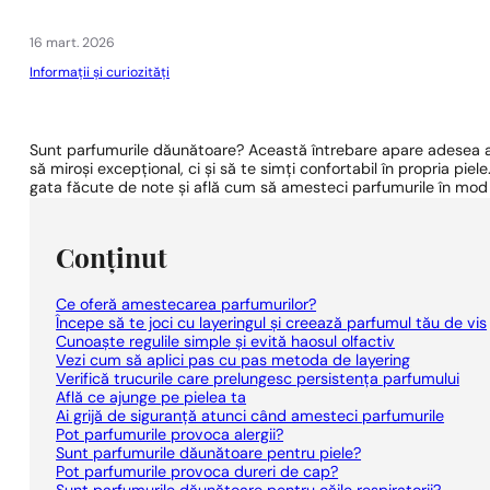
1 - 3 buc.
4 buc. pentru
0,01 lei!
16 mart. 2026
Informații și curiozități
Sunt parfumurile dăunătoare? Această întrebare apare adesea atu
să miroși excepțional, ci și să te simți confortabil în propria pi
gata făcute de note și află cum să amesteci parfumurile în mod 
Conținut
Ce oferă amestecarea parfumurilor?
Începe să te joci cu layeringul și creează parfumul tău de vis
Cunoaște regulile simple și evită haosul olfactiv
Vezi cum să aplici pas cu pas metoda de layering
Verifică trucurile care prelungesc persistența parfumului
Află ce ajunge pe pielea ta
Ai grijă de siguranță atunci când amesteci parfumurile
Pot parfumurile provoca alergii?
Sunt parfumurile dăunătoare pentru piele?
Pot parfumurile provoca dureri de cap?