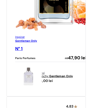
Inspirat
Gentleman Only
N° 1
47,90
lei
Paris Perfumes
ml
original
Givenchy
Gentleman Only
543,00
lei
4.83