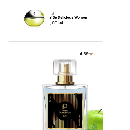
original
DKNY
Be Delicious Women
265,00
lei
4.59