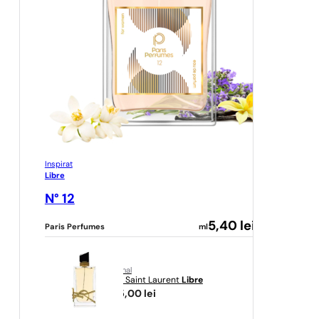
Inspirat
Libre
N° 12
5,40
lei
Paris Perfumes
ml
original
Yves Saint Laurent
Libre
555,00
lei