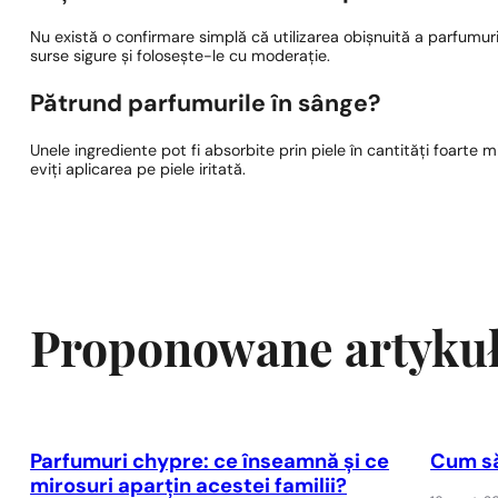
Nu există o confirmare simplă că utilizarea obișnuită a parfumuri
surse sigure și folosește-le cu moderație.
Pătrund parfumurile în sânge?
Unele ingrediente pot fi absorbite prin piele în cantități foarte m
eviți aplicarea pe piele iritată.
Proponowane artyku
Parfumuri chypre: ce înseamnă și ce
Cum să
mirosuri aparțin acestei familii?