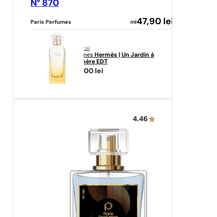
N° 870
47,90
lei
Paris Perfumes
ml
original
Hermes
Hermès | Un Jardin à
Cythère EDT
712,00
lei
4.46