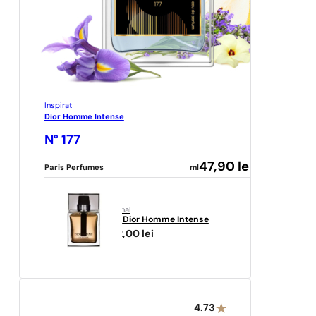
Inspirat
Dior Homme Intense
N° 177
47,90
lei
Paris Perfumes
ml
original
Dior
Dior Homme Intense
592,00
lei
4.73