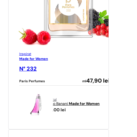
Inspirat
Made for Women
N° 232
47,90
lei
Paris Perfumes
ml
original
Bruno Banani
Made for Women
164,00
lei