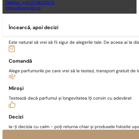
Telefon: +40373809575
birou@parizian.ro
Încearcă, apoi decizi
Este natural să vrei să fii sigur de alegerile tale. De aceea ai la di
Comandă
Alege parfumurile pe care vrei să le testezi, transport gratuit de la
Miroși
Testează dacă parfumul și longevitatea îți convin cu adevărat
Decizi
Ia-ți decizia cu calm - poți returna chiar și produsele folosite ușo