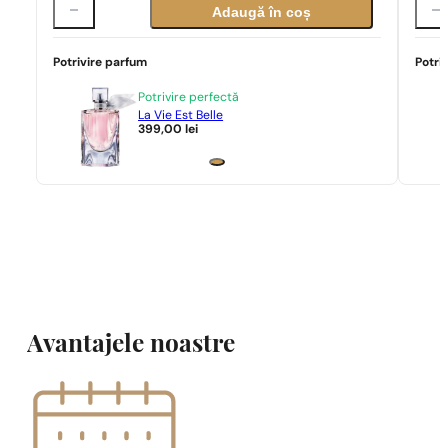
Adaugă în coș
Potrivire parfum
Potri
Potrivire perfectă
La Vie Est Belle
399,00
lei
Avantajele noastre