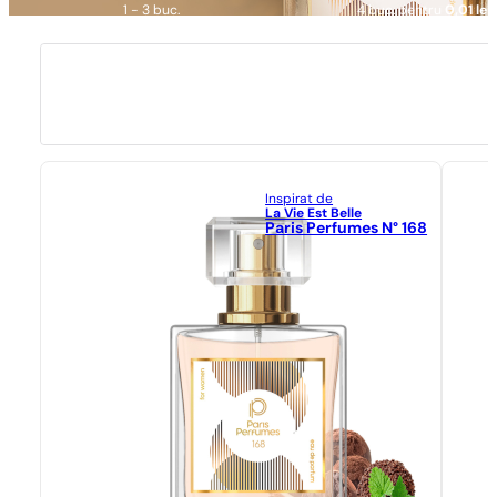
1 - 3 buc.
4 buc. pentru
0,01 lei!
Inspirat de
La Vie Est Belle
Paris Perfumes N° 168