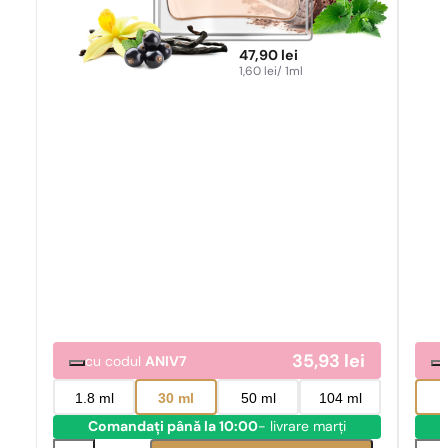
47,90
lei
1,60
lei
/ 1ml
35,93
lei
cu codul
ANIV7
1.8 ml
30 ml
50 ml
104 ml
Comandați până la 10:00
- livrare marți