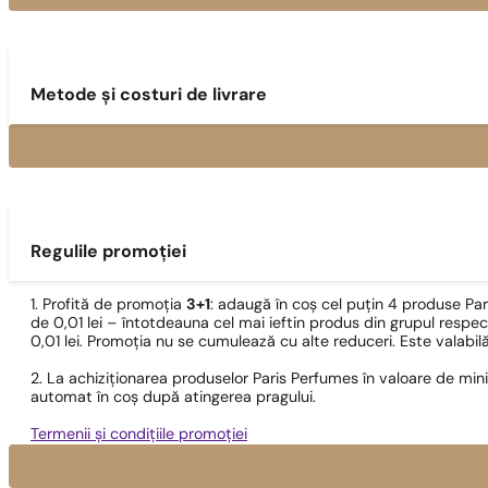
Metode și costuri de livrare
Regulile promoției
1. Profită de promoția
3+1
: adaugă în coș cel puțin 4 produse Pa
de 0,01 lei – întotdeauna cel mai ieftin produs din grupul respec
0,01 lei. Promoția nu se cumulează cu alte reduceri. Este valabi
2. La achiziționarea produselor Paris Perfumes în valoare de min
automat în coș după atingerea pragului.
Termenii și condițiile promoției