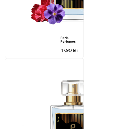
Paris
Perfumes
47,90
lei