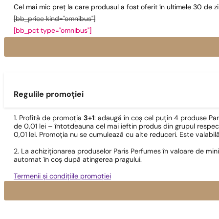
Cel mai mic preț la care produsul a fost oferit în ultimele 30 de 
[bb_price kind="omnibus"]
[bb_pct type="omnibus"]
Regulile promoției
1. Profită de promoția
3+1
: adaugă în coș cel puțin 4 produse Pa
de 0,01 lei – întotdeauna cel mai ieftin produs din grupul respec
0,01 lei. Promoția nu se cumulează cu alte reduceri. Este valabi
2. La achiziționarea produselor Paris Perfumes în valoare de min
automat în coș după atingerea pragului.
Termenii și condițiile promoției