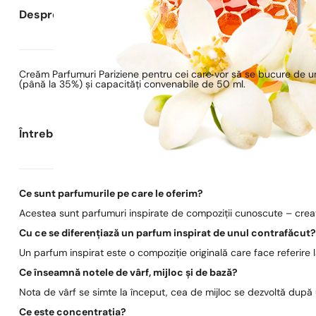
Despre Parfumuri Pariziene
Creăm Parfumuri Pariziene pentru cei care vor să se bucure de un
(până la 35%) și capacități convenabile de 50 ml.
Întrebări frecvente
Ce sunt parfumurile pe care le oferim?
Acestea sunt parfumuri inspirate de compoziții cunoscute – create
Cu ce se diferențiază un parfum inspirat de unul contrafăcut
Un parfum inspirat este o compoziție originală care face referire
Ce înseamnă notele de vârf, mijloc și de bază?
Nota de vârf se simte la început, cea de mijloc se dezvoltă după
Ce este concentrația?