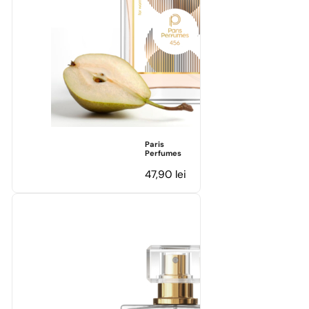
Paris
Perfumes
47,90
lei