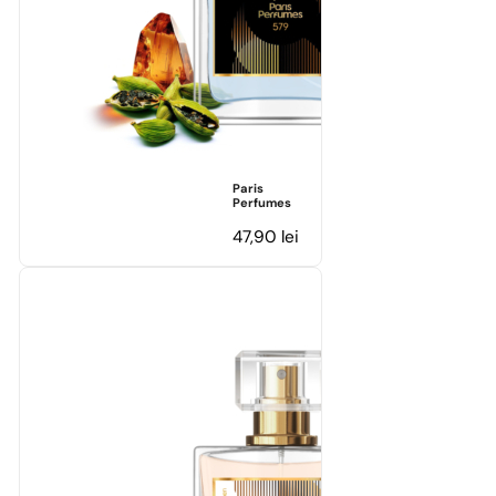
Paris
Perfumes
47,90
lei