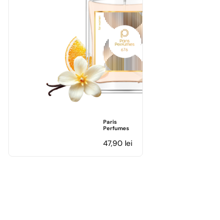
Paris
Perfumes
47,90
lei