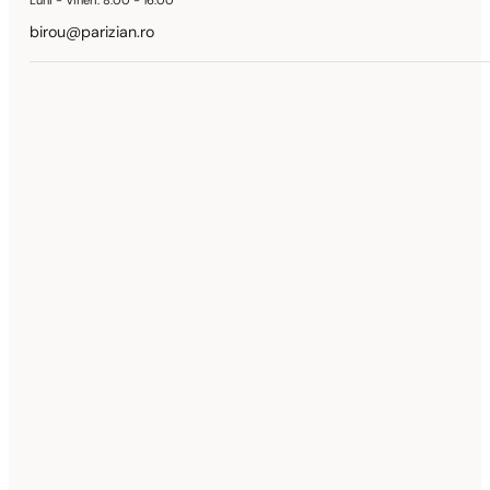
Luni - Vineri:
8:00 - 16:00
birou@parizian.ro