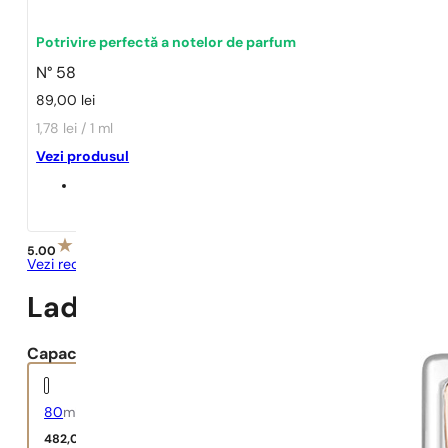
Potrivire perfectă a notelor de parfum
N° 58
89,00
lei
1,78 lei / 1 ml
Vezi produsul
5.00
Vezi recenziile
Lady Million
Capacitate:
80
ml
482,00
lei