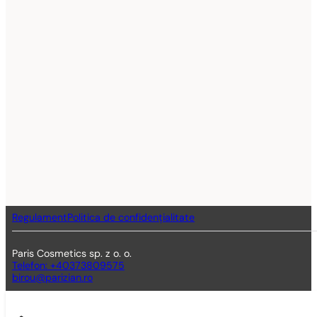
Regulament
Politica de confidențialitate
Paris Cosmetics sp. z o. o.
Telefon: +40373809575
birou@parizian.ro