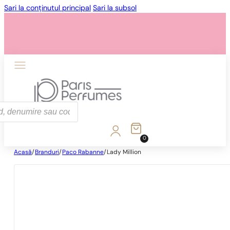
Sari la conținutul principal
Sari la subsol
0
Acasă
/
Branduri
/
Paco Rabanne
/
Lady Million