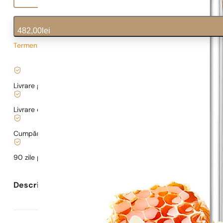
482,00
lei
Termen de livrare prelungit
6,03
lei
/ 1ml, TVA inclus
|
Livrare gratuită de la
169 lei
Livrare de la
5,00 lei
.
Cumpărături și plăți sigure
90 zile pentru a
testa
parfumul
Descrierea parfumului