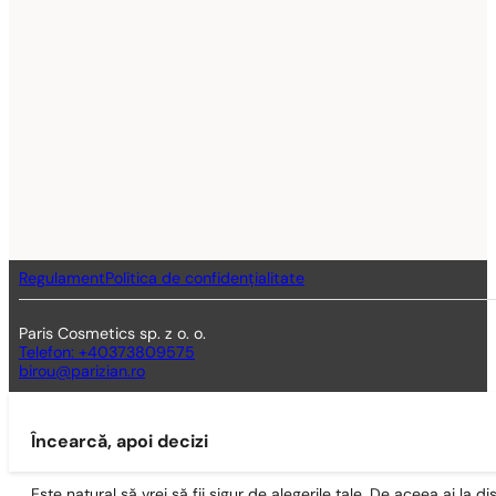
Regulament
Politica de confidențialitate
Paris Cosmetics sp. z o. o.
Telefon: +40373809575
birou@parizian.ro
Încearcă, apoi decizi
Este natural să vrei să fii sigur de alegerile tale. De aceea ai la di