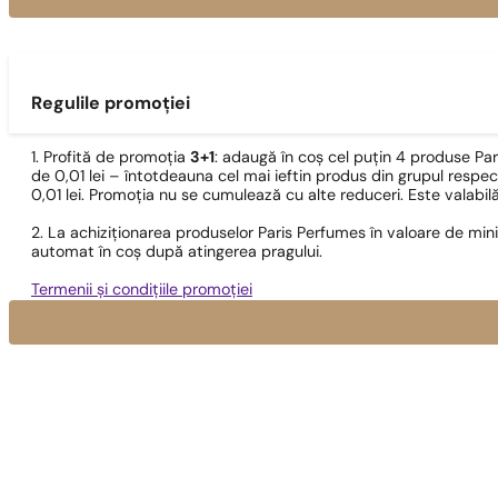
Regulile promoției
1. Profită de promoția
3+1
: adaugă în coș cel puțin 4 produse Pa
de 0,01 lei – întotdeauna cel mai ieftin produs din grupul respec
0,01 lei. Promoția nu se cumulează cu alte reduceri. Este valabi
2. La achiziționarea produselor Paris Perfumes în valoare de min
automat în coș după atingerea pragului.
Termenii și condițiile promoției