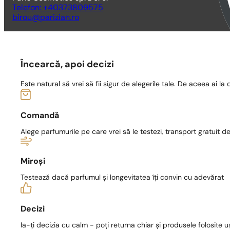
Telefon: +40373809575
birou@parizian.ro
Încearcă, apoi decizi
Este natural să vrei să fii sigur de alegerile tale. De aceea ai la 
Comandă
Alege parfumurile pe care vrei să le testezi, transport gratuit de 
Miroși
Testează dacă parfumul și longevitatea îți convin cu adevărat
Decizi
Ia-ți decizia cu calm - poți returna chiar și produsele folosite u