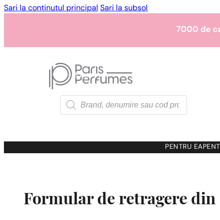
Sari la conținutul principal
Sari la subsol
7000 de c
1 - 3 buc.
4 buc. pentru
0,0
7000 de c
Products
search
1 - 3 buc.
4 buc. pentru
0,0
7000 de c
PENTRU EA
PENT
1 - 3 buc.
4 buc. pentru
0,0
Formular de retragere din