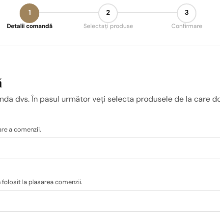
1
2
3
Detalii comandă
Selectați produse
Confirmare
ă
da dvs. În pasul următor veți selecta produsele de la care dori
mare a comenzii.
 folosit la plasarea comenzii.