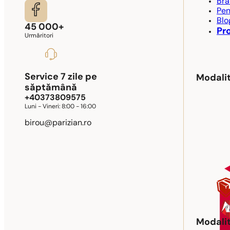
Bra
Pen
Blo
45 000+
Pr
Urmăritori
Service 7 zile pe
Modalit
săptămână
+40373809575
Luni - Vineri:
8:00 - 16:00
birou@parizian.ro
Modalit