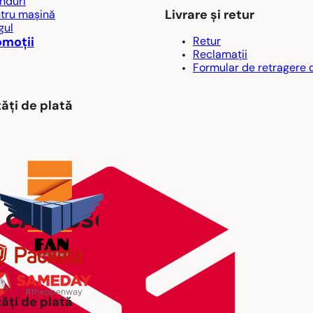
nduri
Livrare și retur
tru mașină
gul
omoții
Retur
Reclamații
Formular de retragere 
ăți de plată
ăți de plată