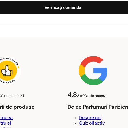
Verificați comanda
4,8
00+ de recenzii
3 600+ de recenzii
ii de produse
De ce Parfumuri Parizie
tru ea
Despre noi
tru el
Quiz olfactiv