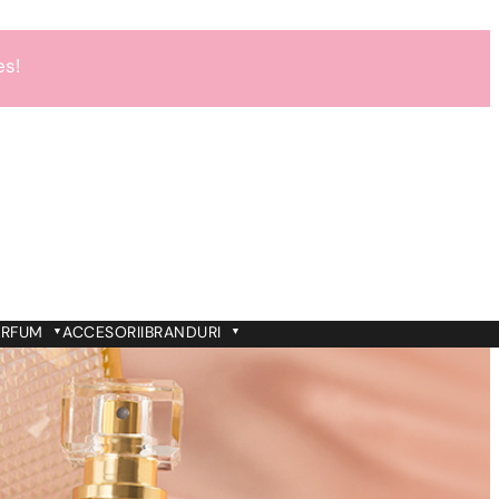
es!
es!
es!
ARFUM
ACCESORII
BRANDURI