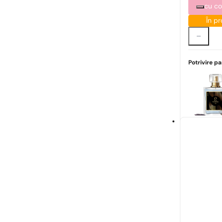
cu c
În pr
Potrivire p