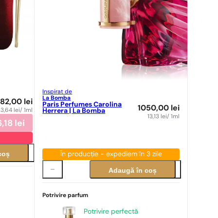
Inspirat de
La Bomba
182,00
lei
Paris Perfumes Carolina
1050,00
lei
23,64
lei
/ 1ml
Herrera | La Bomba
13,13
lei
/ 1ml
6,18
lei
coș
În producție - expediem în 3 zile
Adaugă în coș
Potrivire parfum
Potrivire perfectă