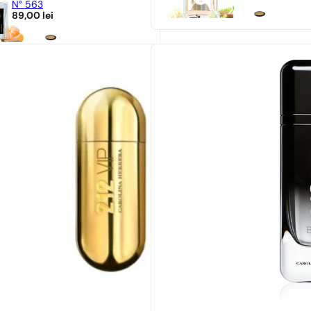
N° 563
89,00
lei