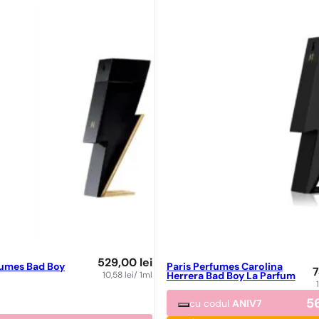
529,00
lei
fumes Bad Boy
Paris Perfumes Carolina
10,58
lei
/ 1ml
Herrera Bad Boy La Parfum
5
cu codul
ANIV7