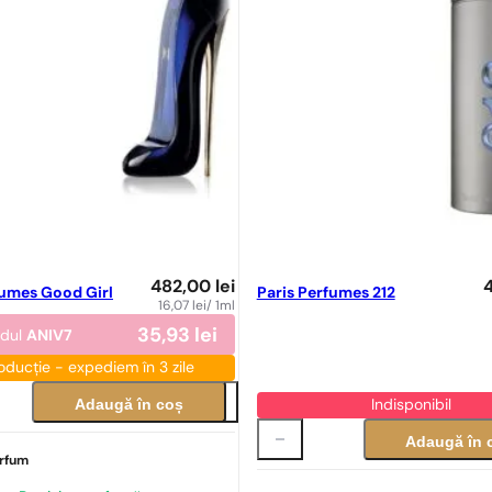
482,00
lei
fumes Good Girl
Paris Perfumes 212
16,07
lei
/ 1ml
35,93
lei
odul
ANIV7
oducție - expediem în 3 zile
Adaugă în coș
Indisponibil
Adaugă în 
arfum