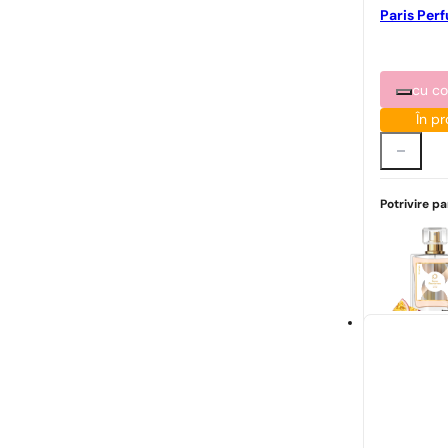
Paris Per
cu c
În pr
Potrivire p