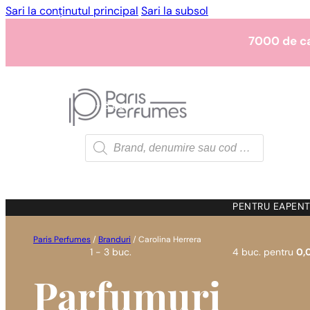
Sari la conținutul principal
Sari la subsol
7000 de c
1 - 3 buc.
4 buc. pentru
0,0
7000 de c
Products
search
1 - 3 buc.
4 buc. pentru
0,0
7000 de c
PENTRU EA
PENT
Paris Perfumes
/
Branduri
/
Carolina Herrera
1 - 3 buc.
4 buc. pentru
0,0
Parfumuri