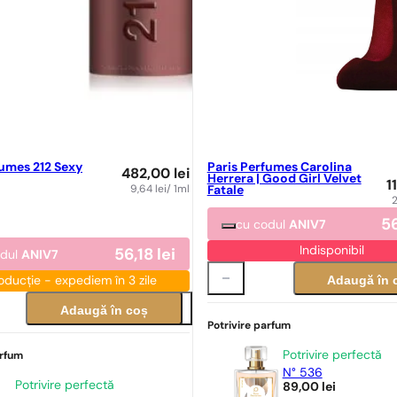
fumes 212 Sexy
Paris Perfumes Carolina
482,00
lei
Herrera | Good Girl Velvet
1
9,64
lei
/ 1ml
Fatale
5
cu codul
ANIV7
Indisponibil
56,18
lei
odul
ANIV7
Adaugă în 
oducție - expediem în 3 zile
Adaugă în coș
Potrivire parfum
Potrivire perfectă
arfum
N° 536
Potrivire perfectă
89,00
lei