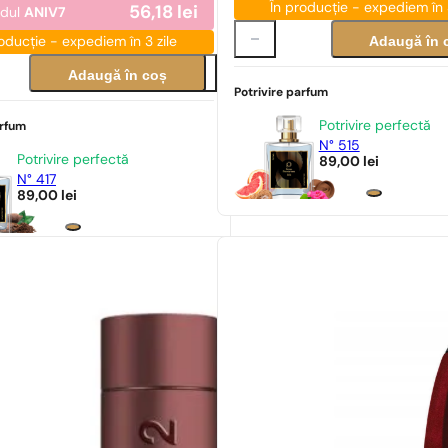
În producție - expediem în 3
56,18
lei
odul
ANIV7
Adaugă în 
oducție - expediem în 3 zile
Adaugă în coș
Potrivire parfum
Potrivire perfectă
arfum
N° 515
Potrivire perfectă
89,00
lei
N° 417
89,00
lei