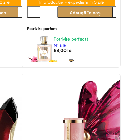
 zile
În producție - expediem în 3 zile
coș
Adaugă în coș
Potrivire parfum
Potrivire perfectă
N° 618
89,00
lei