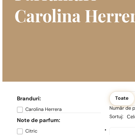
Carolina Herre
Okolicznoś
Branduri:
Toate
Număr de pr
Carolina Herrera
Marka
Sortu
Sortu
Sortuj:
Note de parfum:
Citric
Typ zapachu