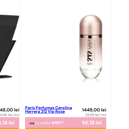
Paris Perfumes Carolina
748,00
lei
1449,00
lei
Herrera 212 Vip Rose
14,96
lei
/ 1ml
28,98
lei
/ 1ml
6,18
lei
56,18
lei
cu codul
ANIV7