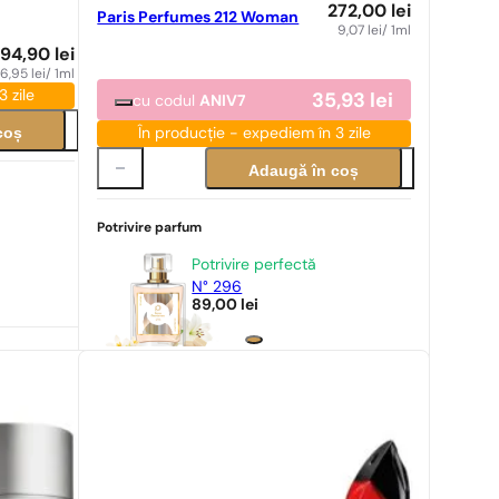
272,00
lei
Paris Perfumes 212 Woman
9,07
lei
/ 1ml
694,90
lei
6,95
lei
/ 1ml
 zile
35,93
lei
cu codul
ANIV7
coș
În producție - expediem în 3 zile
Adaugă în coș
Potrivire parfum
Potrivire perfectă
N° 296
89,00
lei