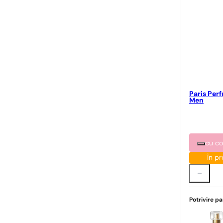
Paris Per
Men
cu c
În pr
Potrivire p