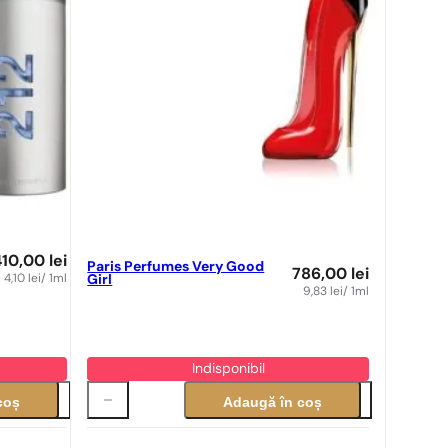
410,00
lei
Paris Perfumes Very Good
786,00
lei
4,10
lei
/ 1ml
Girl
9,83
lei
/ 1ml
Indisponibil
coș
Adaugă în coș