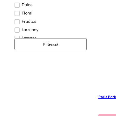
Dulce
Floral
Fructos
korzenny
Lemnos
Filtrează
Musc
Oriental
Proaspăt
waniliowy
Paris Per