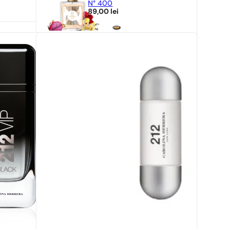
N° 400
89,00
lei