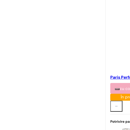
Paris Per
cu c
În pr
Potrivire p