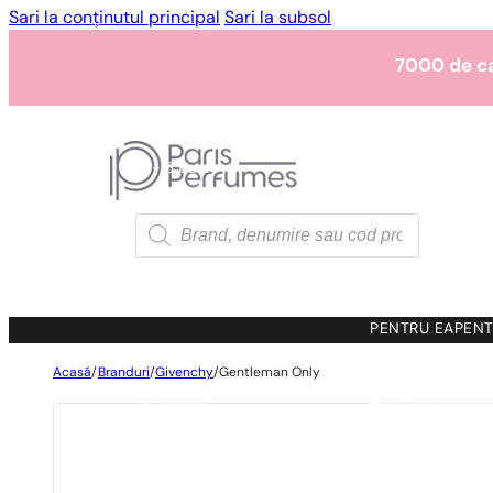
Sari la conținutul principal
Sari la subsol
7000 de c
1 - 3 buc.
4 buc. pentru
0,0
7000 de c
Products
search
1 - 3 buc.
4 buc. pentru
0,0
7000 de c
PENTRU EA
PENT
Acasă
/
Branduri
/
Givenchy
/
Gentleman Only
1 - 3 buc.
4 buc. pentru
0,0