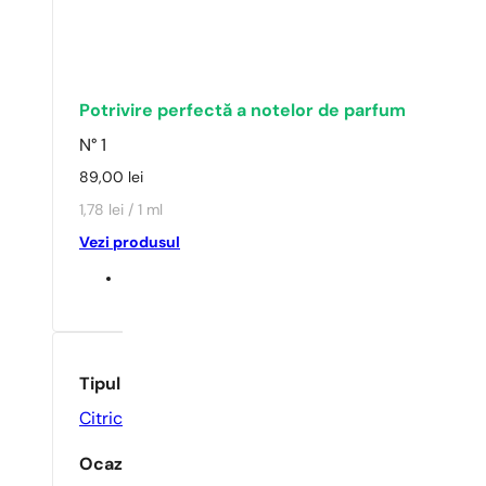
Potrivire perfectă a notelor de parfum
N° 1
89,00
lei
1,78 lei / 1 ml
Vezi produsul
Tipul parfumului
Citric
,
Lemnos
,
Proaspăt
Ocazie