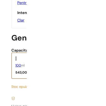
Pentru Birou
,
Zilnic
Intensitate
Clar
Gentleman Only
Capacitate:
100
ml
543,00
lei
Stoc epuizat
5,43
lei
/ 1ml, TVA inclus
|