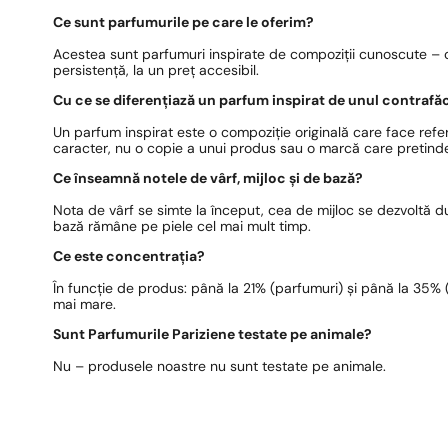
Ce sunt parfumurile pe care le oferim?
Acestea sunt parfumuri inspirate de compoziții cunoscute – c
persistență, la un preț accesibil.
Cu ce se diferențiază un parfum inspirat de unul contrafă
Un parfum inspirat este o compoziție originală care face refer
caracter, nu o copie a unui produs sau o marcă care pretinde
Ce înseamnă notele de vârf, mijloc și de bază?
Nota de vârf se simte la început, cea de mijloc se dezvoltă 
bază rămâne pe piele cel mai mult timp.
Ce este concentrația?
În funcție de produs: până la 21% (parfumuri) și până la 35% (e
mai mare.
Sunt Parfumurile Pariziene testate pe animale?
Nu – produsele noastre nu sunt testate pe animale.