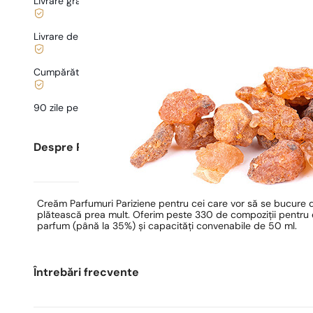
Livrare gratuită de la
169 lei
Livrare de la
5,00 lei
.
Cumpărături și plăți sigure
90 zile pentru a
testa
parfumul
Despre Parfumuri Pariziene
Creăm Parfumuri Pariziene pentru cei care vor să se bucure 
plătească prea mult. Oferim peste 330 de compoziții pentru ea
parfum (până la 35%) și capacități convenabile de 50 ml.
Întrebări frecvente