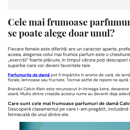
Cele mai frumoase parfumur
se poate alege doar unul?
Fiecare femeie este diferită: are un caracter aparte, prefer
aceea, alegerea celui mai frumos parfum este o chestiune p
„exerciții” foarte plăcute, în timpul cărora poți descoperi
superbe care vor deveni favoritele tale.
Parfumurile de damă
pot fi împărțite în arome de vară, de iarn
florale, lemnoase sau fructate. Tocmai astfel de repere ne ajută 
Brandul Calvin Klein este recunoscut în întreaga lume, deoarece 
seară. Multe dintre creațiile acestui nume au devenit deja adevă
Care sunt cele mai frumoase parfumuri de damă Calvi
Descoperă clasamentul pe care l-am pregătit, incluzând d
fermecată de unul dintre ele.