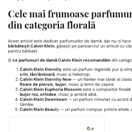
Cele mai frumoase parfumur
din categoria florală
Acest articol este dedicat parfumurilor de damă, dar nu-ți face g
bărbătești Calvin Klein
, găsești pe parizian.ro/ un articol cu c
pentru bărbați!
Și
ce parfumuri de damă Calvin Klein recomandăm
din categor
Calvin Klein Eternity
este un parfum-legendă, pur și simp
crin
,
lăcrămioară
, mosc și heliotrop.
Calvin Klein Eternity Now
— un flanker mai tânăr al clasicu
floare de piersic
,
bujor
, mosc și lemn de cașmir.
Calvin Klein Euphoria Blossom
este o compoziție florală 
bujor roz, orhidee
, mosc și ambră albă.
Calvin Klein Downtown
— un parfum minunat cu acord d
tămâie.
Calvin Klein Beaut
y — un parfum compus, printre altele,
0