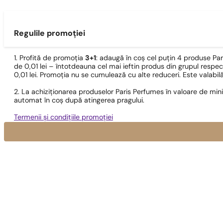
Regulile promoției
1. Profită de promoția
3+1
: adaugă în coș cel puțin 4 produse Pa
de 0,01 lei – întotdeauna cel mai ieftin produs din grupul respec
0,01 lei. Promoția nu se cumulează cu alte reduceri. Este valabi
2. La achiziționarea produselor Paris Perfumes în valoare de min
automat în coș după atingerea pragului.
Termenii și condițiile promoției