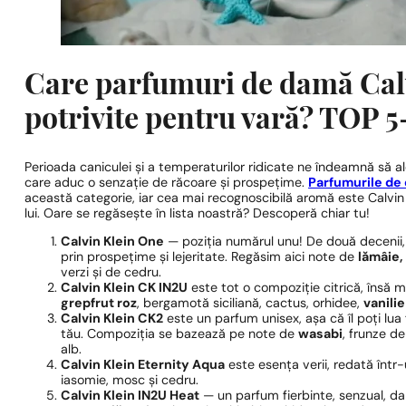
Care parfumuri de damă Calv
potrivite pentru vară? TOP 5
Perioada caniculei și a temperaturilor ridicate ne îndeamnă să a
care aduc o senzație de răcoare și prospețime.
Parfumurile de 
această categorie, iar cea mai recognoscibilă aromă este Calvin 
lui. Oare se regăsește în lista noastră? Descoperă chiar tu!
Calvin Klein One
— poziția numărul unu! De două decenii, 
prin prospețime și lejeritate. Regăsim aici note de
lămâie,
verzi și de cedru.
Calvin Klein CK IN2U
este tot o compoziție citrică, însă
grepfrut roz
, bergamotă siciliană, cactus, orhidee,
vanilie
Calvin Klein CK2
este un parfum unisex, așa că îl poți lu
tău. Compoziția se bazează pe note de
wasabi
, frunze de
alb.
Calvin Klein Eternity Aqua
este esența verii, redată înt
iasomie, mosc și cedru.
Calvin Klein IN2U Heat
— un parfum fierbinte, senzual, da