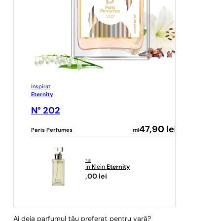
Inspirat
Eternity
N° 202
47,90
lei
Paris Perfumes
ml
original
Calvin Klein
Eternity
467,00
lei
Ai deja parfumul tău preferat pentru vară?