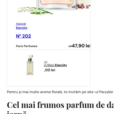
Inspirat
Eternity
N° 202
47,90
lei
Paris Perfumes
ml
original
Calvin Klein
Eternity
467,00
lei
Pentru și mai multe arome florale, te invităm pe site-ul Paryskie
Cel mai frumos parfum de d