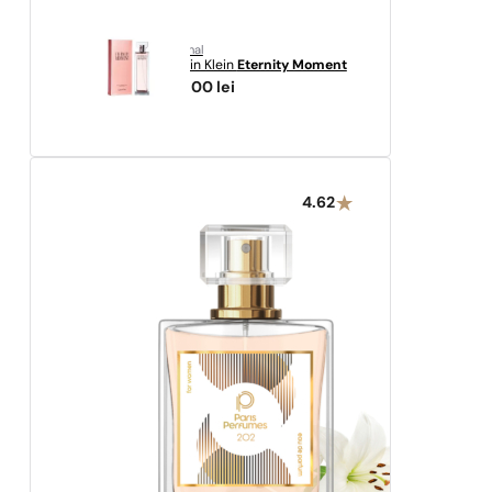
original
Calvin Klein
Eternity Moment
216,00
lei
4.62