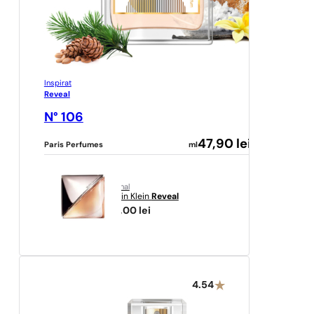
Inspirat
Reveal
N° 106
47,90
lei
Paris Perfumes
ml
original
Calvin Klein
Reveal
277,00
lei
4.54