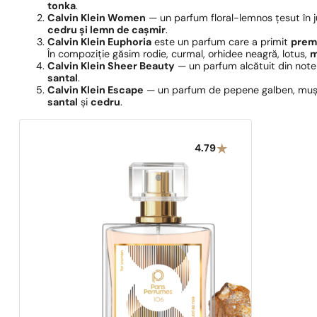
tonka
.
Calvin Klein Women
— un parfum floral-lemnos țesut în jur
cedru și lemn de cașmir
.
Calvin Klein Euphoria
este un parfum care a primit
premi
În compoziție găsim rodie, curmal, orhidee neagră, lotus,
m
Calvin Klein Sheer Beauty
— un parfum alcătuit din note 
santal
.
Calvin Klein Escape
— un parfum de pepene galben, mușețe
santal
și
cedru
.
4.79