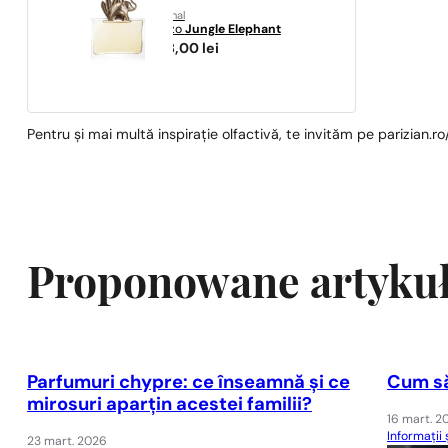
original
Kenzo
Jungle Elephant
458,00
lei
Pentru și mai multă inspirație olfactivă, te invităm pe parizian.ro
Proponowane artyku
Parfumuri chypre: ce înseamnă și ce
Cum să
mirosuri aparțin acestei familii?
16 mart. 2
Informații 
23 mart. 2026