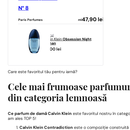
N° 8
47,90
lei
Paris Perfumes
ml
original
Calvin Klein
Obsession Night
Woman
181,00
lei
Care este favoritul tău pentru iarnă?
Cele mai frumoase parfumur
din categoria lemnoasă
Ce parfum de damă Calvin Klein
este favoritul nostru în categ
am ales TOP 5!
Calvin Klein Contradiction
este o compoziție construită pe