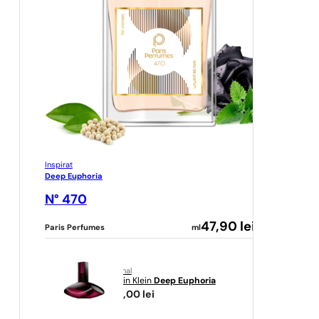
Inspirat
Deep Euphoria
N° 470
47,90
lei
Paris Perfumes
ml
original
Calvin Klein
Deep Euphoria
422,00
lei