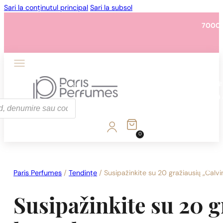
Sari la conținutul principal
Sari la subsol
7000 
1 - 3 buc.
4 buc. pentru
0,01 lei!
7000 
0
1 - 3 buc.
4 buc. pentru
0,01 lei!
7000 
Paris Perfumes
/
Tendințe
/
Susipažinkite su 20 gražiausių „Calvi
Susipažinkite su 20 g