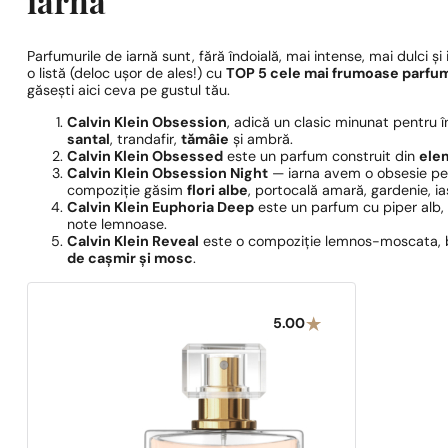
iarnă
Parfumurile de iarnă sunt, fără îndoială, mai intense, mai dulci
o listă (deloc ușor de ales!) cu
TOP 5 cele mai frumoase parfum
găsești aici ceva pe gustul tău.
Calvin Klein Obsession
, adică un clasic minunat pentru î
santal
, trandafir,
tămâie
și ambră.
Calvin Klein Obsessed
este un parfum construit din
ele
Calvin Klein Obsession Night
— iarna avem o obsesie pent
compoziție găsim
flori albe
, portocală amară, gardenie, i
Calvin Klein Euphoria Deep
este un parfum cu piper alb,
note lemnoase.
Calvin Klein Reveal
este o compoziție lemnos-moscata, baza
de cașmir și mosc
.
5.00