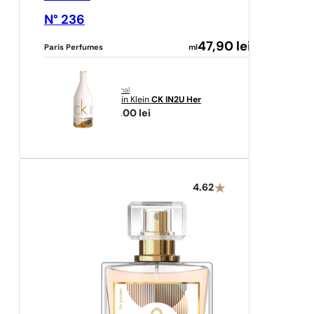
N° 236
47,90
lei
Paris Perfumes
ml
original
Calvin Klein
CK IN2U Her
153,00
lei
4.62