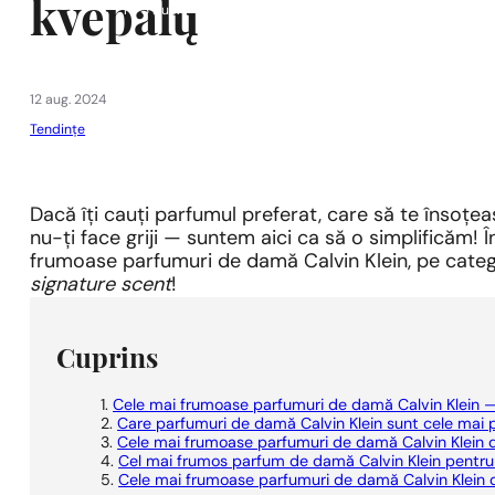
kvepalų
1 - 3 buc.
4 buc. pentru
0,01 lei!
12 aug. 2024
Tendințe
Dacă îți cauți parfumul preferat, care să te însoțeas
nu-ți face griji — suntem aici ca să o simplificăm! Î
frumoase parfumuri de damă Calvin Klein, pe categor
signature scent
!
Cuprins
Cele mai frumoase parfumuri de damă Calvin Klein —
Care parfumuri de damă Calvin Klein sunt cele mai p
Cele mai frumoase parfumuri de damă Calvin Klein di
Cel mai frumos parfum de damă Calvin Klein pentru
Cele mai frumoase parfumuri de damă Calvin Klein 