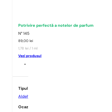
Potrivire perfectă a notelor de parfum
N° 145
89,00
lei
1,78 lei / 1 ml
Vezi produsul
Tipul parfumului
Aldehidic
,
Floral
Ocazie