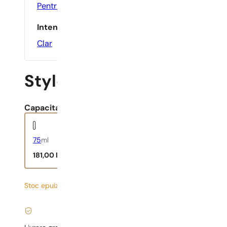
Pentru Activ
,
Pentru Birou
,
Zilnic
Intensitate
Clar
Style In Play
Capacitate:
75
ml
181,00
lei
Stoc epuizat
2,41
lei
/ 1ml, TVA inclus
|