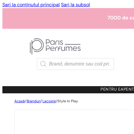
Sari la conținutul principal
Sari la subsol
7000 de c
1 - 3 buc.
4 buc. pentru
0,0
7000 de c
Products
search
1 - 3 buc.
4 buc. pentru
0,0
7000 de c
PENTRU EA
PENT
Acasă
/
Branduri
/
Lacoste
/
Style In Play
1 - 3 buc.
4 buc. pentru
0,0