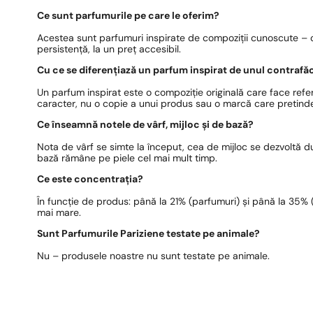
Ce sunt parfumurile pe care le oferim?
Acestea sunt parfumuri inspirate de compoziții cunoscute – c
persistență, la un preț accesibil.
Cu ce se diferențiază un parfum inspirat de unul contrafă
Un parfum inspirat este o compoziție originală care face refer
caracter, nu o copie a unui produs sau o marcă care pretinde
Ce înseamnă notele de vârf, mijloc și de bază?
Nota de vârf se simte la început, cea de mijloc se dezvoltă 
bază rămâne pe piele cel mai mult timp.
Ce este concentrația?
În funcție de produs: până la 21% (parfumuri) și până la 35% (e
mai mare.
Sunt Parfumurile Pariziene testate pe animale?
Nu – produsele noastre nu sunt testate pe animale.