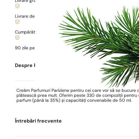
Livrare gratuită de la
169 lei
Livrare de la
5,00 lei
.
Cumpărături și plăți sigure
90 zile pentru a
testa
parfumul
Despre Parfumuri Pariziene
Creăm Parfumuri Pariziene pentru cei care vor să se bucure 
plătească prea mult. Oferim peste 330 de compoziții pentru ea
parfum (până la 35%) și capacități convenabile de 50 ml.
Întrebări frecvente