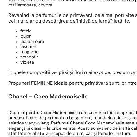
Toamna, cum e toamna, intrăm în atmosfera răcoroasă, așa că pe
mai lemnoase, chypre.
Revenind la parfumurile de primăvară, cele mai potrivite su
cel mai clar cu despărțirea definitivă de iarnă? Iată-le:
frezie
bujor
lăcrămioară
iasomie
magnolie
trandafir
violetă
În unele compoziții vei găsi și flori mai exotice, precum or
Propuneri FEMININE ideale pentru primăvară sunt, printre 
Chanel – Coco Mademoiselle
Dupe-ul pentru Coco Mademoiselle are un miros foarte apropiat
precum: floare de portocal cu bergamotă, mandarină dulce și sucul
asiatice ylang-ylang. Parfumul Chanel Coco Mademoiselle este a
eleganța și clasa – la orice vârstă. Acest echivalent de înaltă 
atât fetelor aflate la început de drum, cât și femeilor mature.