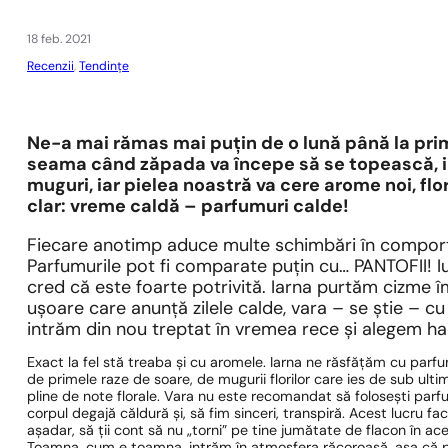
1 - 3 buc.
4 buc. pentru
0,01 lei!
18 feb. 2021
Recenzii
,
Tendințe
Ne-a mai rămas mai puțin de o lună până la pri
seama când zăpada va începe să se topească, ia
muguri, iar pielea noastră va cere arome noi, fl
clar: vreme caldă – parfumuri calde!
Fiecare anotimp aduce multe schimbări în comporta
Parfumurile pot fi comparate puțin cu… PANTOFII! I
cred că este foarte potrivită. Iarna purtăm cizme 
ușoare care anunță zilele calde, vara – se știe – 
intrăm din nou treptat în vremea rece și alegem ha
Exact la fel stă treaba și cu aromele. Iarna ne răsfățăm cu parf
de primele raze de soare, de mugurii florilor care ies de sub ul
pline de note florale. Vara nu este recomandat să folosești parf
corpul degajă căldură și, să fim sinceri, transpiră. Acest lucru f
așadar, să ții cont să nu „torni” pe tine jumătate de flacon în ac