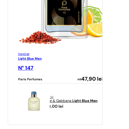
Inspirat
Light Blue Men
N° 147
47,90
lei
Paris Perfumes
ml
original
Dolce & Gabbana
Light Blue Men
580,00
lei