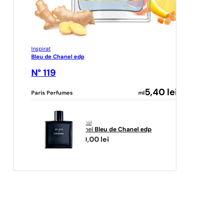
Inspirat
Bleu de Chanel edp
N° 119
5,40
lei
Paris Perfumes
ml
original
Chanel
Bleu de Chanel edp
660,00
lei