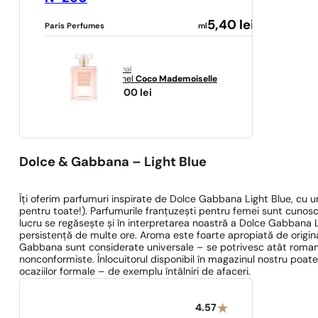
5,40
lei
Paris Perfumes
ml
original
Chanel
Coco Mademoiselle
761,00
lei
Dolce & Gabbana – Light Blue
Îți oferim parfumuri inspirate de Dolce Gabbana Light Blue, cu u
pentru toate!). Parfumurile franțuzești pentru femei sunt cunosc
lucru se regăsește și în interpretarea noastră a Dolce Gabbana Li
persistență de multe ore. Aroma este foarte apropiată de original
Gabbana sunt considerate universale – se potrivesc atât romanti
nonconformiste. Înlocuitorul disponibil în magazinul nostru poate fi
ocaziilor formale – de exemplu întâlniri de afaceri.
4.57