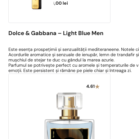
458,00
lei
Dolce & Gabbana – Light Blue Men
Este esența prospețimii și senzualității mediteraneene. Notele ci
Acordurile aromatice și senzuale de ienupăr, lemn de trandafir ș
mușchiul de stejar te duc cu gândul la marea azurie.
Parfumul se potrivește perfect cu aromele și temperaturile de va
emoții. Este persistent și rămâne pe piele chiar și întreaga zi.
4.61