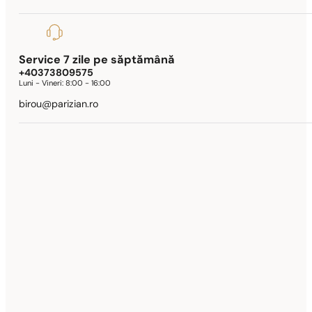
Service 7 zile pe săptămână
+40373809575
Luni - Vineri:
8:00 - 16:00
birou@parizian.ro