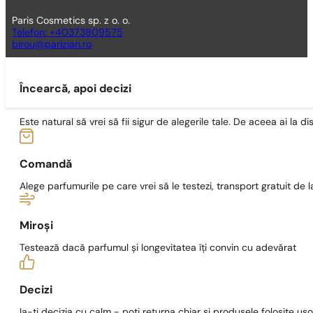
Paris Cosmetics sp. z o. o.
Telefon: +40373809575
birou@parizian.ro
Încearcă, apoi decizi
Este natural să vrei să fii sigur de alegerile tale. De aceea ai la di
Comandă
Alege parfumurile pe care vrei să le testezi, transport gratuit de la
Miroși
Testează dacă parfumul și longevitatea îți convin cu adevărat
Decizi
Ia-ți decizia cu calm - poți returna chiar și produsele folosite ușo