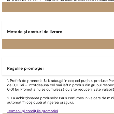
Metode și costuri de livrare
Regulile promoției
1. Profită de promoția
3+1
: adaugă în coș cel puțin 4 produse Pa
de 0,01 lei – întotdeauna cel mai ieftin produs din grupul respec
0,01 lei. Promoția nu se cumulează cu alte reduceri. Este valabi
2. La achiziționarea produselor Paris Perfumes în valoare de min
automat în coș după atingerea pragului.
Termenii și condițiile promoției