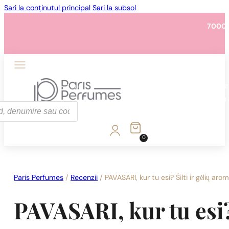
Sari la conținutul principal
Sari la subsol
7000 
1 - 3 buc.
4 buc. pentru
0,01 lei!
7000 
0
1 - 3 buc.
4 buc. pentru
0,01 lei!
7000 
Paris Perfumes
/
Recenzii
/
PAVASARI, kur tu esi? Šilti ir gėlių aro
PAVASARI, kur tu esi?