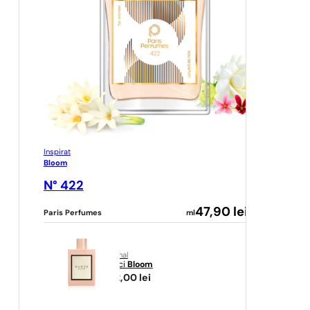
Inspirat
Bloom
N° 422
47,90
lei
Paris Perfumes
ml
original
Gucci
Bloom
482,00
lei