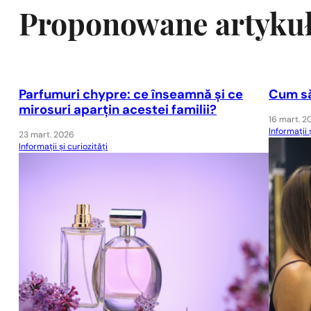
Proponowane artyku
Parfumuri chypre: ce înseamnă și ce
Cum să
mirosuri aparțin acestei familii?
16 mart. 2
Informații 
23 mart. 2026
Informații și curiozități