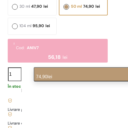
30 ml
47,90
lei
50 ml
74,90
lei
104 ml
95,90
lei
i
Cod:
ANIV7
56,18
lei
N°
422
74,90
lei
cantitate
În stoc
1,60
lei
/ 1ml, TVA inclus
|
Livrare gratuită de la
169 lei
Livrare de la
5,00 lei
.