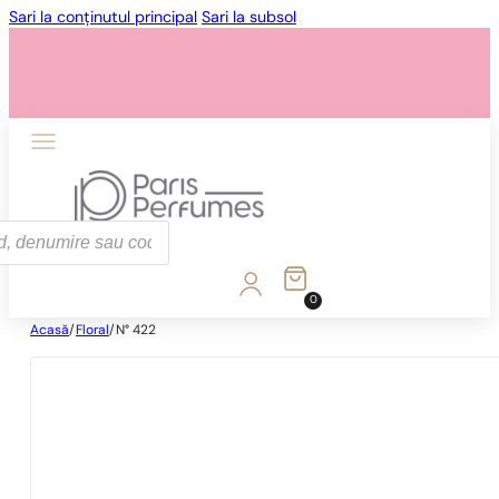
Sari la conținutul principal
Sari la subsol
0
Acasă
/
Floral
/
N° 422