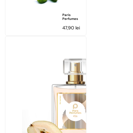
Paris
Perfumes
47,90
lei