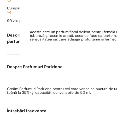
Cumpărături și plăți sigure
90 zile pentru a
testa
parfumul
Acesta este un parfum floral delicat pentru femeia r
Descrierea
tuberoză și iasomie arabă, ceea ce face ca parfumul 
senzualitatea sa, care adaugă profunzime și farmec
parfumului
Despre Parfumuri Pariziene
Creăm Parfumuri Pariziene pentru cei care vor să se bucure de un
(până la 35%) și capacități convenabile de 50 ml.
Întrebări frecvente