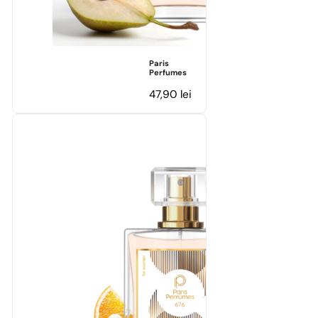
Paris
Perfumes
47,90
lei