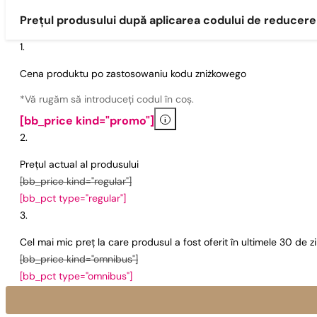
Prețul produsului după aplicarea codului de reducere
Cena produktu po zastosowaniu kodu zniżkowego
*Vă rugăm să introduceți codul în coș.
i
[bb_price kind="promo"]
Prețul actual al produsului
[bb_price kind="regular"]
[bb_pct type="regular"]
Cel mai mic preț la care produsul a fost oferit în ultimele 30 de 
[bb_price kind="omnibus"]
[bb_pct type="omnibus"]