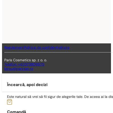
Regulament
Politica de confidențialitate
Paris Cosmetics sp. z o. o.
Telefon: +40373809575
birou@parizian.ro
Încearcă, apoi decizi
Este natural să vrei să fii sigur de alegerile tale. De aceea ai la di
Comandă