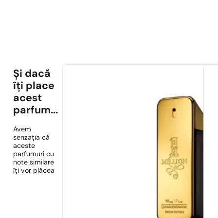
Și dacă
îți place
acest
parfum...
Avem
senzația că
aceste
parfumuri cu
note similare
îți vor plăcea