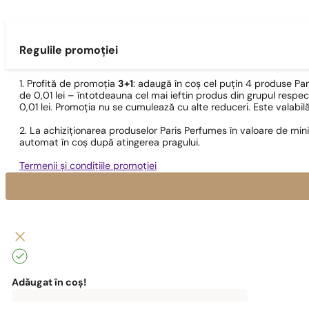
Regulile promoției
1. Profită de promoția
3+1
: adaugă în coș cel puțin 4 produse Pa
de 0,01 lei – întotdeauna cel mai ieftin produs din grupul respec
0,01 lei. Promoția nu se cumulează cu alte reduceri. Este valabi
2. La achiziționarea produselor Paris Perfumes în valoare de min
automat în coș după atingerea pragului.
Termenii și condițiile promoției
Adăugat în coș!
0
lei
0,00
lei
Pentru
Poți
a
beneficia