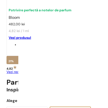
Potrivire perfectă a notelor de parfum
Bloom
482,00
lei
4,82 lei / 1 ml
Vezi produsul
21%
4.82
Vezi recenziile
Parfumuri Pariziene N° 422 -
2
Inspirat
Bloom
Alege capacitatea: