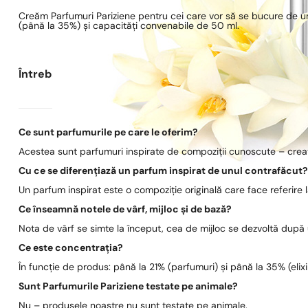
Creăm Parfumuri Pariziene pentru cei care vor să se bucure de un
(până la 35%) și capacități convenabile de 50 ml.
Întrebări frecvente
Ce sunt parfumurile pe care le oferim?
Acestea sunt parfumuri inspirate de compoziții cunoscute – create
Cu ce se diferențiază un parfum inspirat de unul contrafăcut
Un parfum inspirat este o compoziție originală care face referire
Ce înseamnă notele de vârf, mijloc și de bază?
Nota de vârf se simte la început, cea de mijloc se dezvoltă după
Ce este concentrația?
În funcție de produs: până la 21% (parfumuri) și până la 35% (elixi
Sunt Parfumurile Pariziene testate pe animale?
Nu – produsele noastre nu sunt testate pe animale.