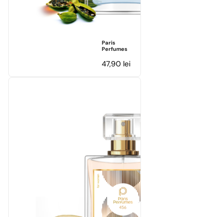
Paris
Perfumes
47,90
lei