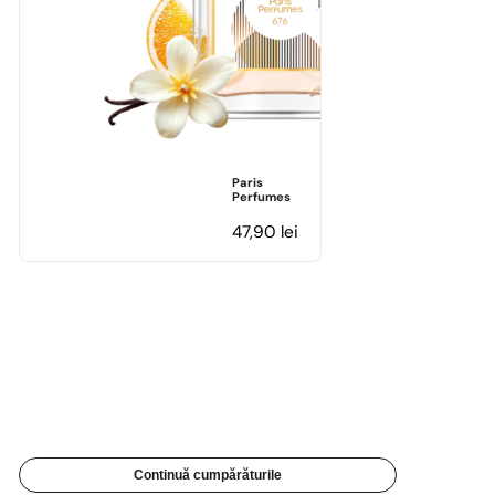
Paris
Perfumes
47,90
lei
Continuă cumpărăturile