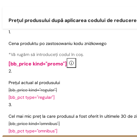
Prețul produsului după aplicarea codului de reducere
Cena produktu po zastosowaniu kodu zniżkowego
*Vă rugăm să introduceți codul în coș.
i
[bb_price kind="promo"]
Prețul actual al produsului
[bb_price kind="regular"]
[bb_pct type="regular"]
Cel mai mic preț la care produsul a fost oferit în ultimele 30 de 
[bb_price kind="omnibus"]
[bb_pct type="omnibus"]