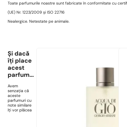
Toate parfumurile noastre sunt fabricate în conformitate cu cert
(UE) Nr. 1223/2009 și ISO 22716
Nealergice. Netestate pe animale.
Și dacă
îți place
acest
parfum...
Avem
senzația că
aceste
parfumuri cu
note similare
îți vor plăcea