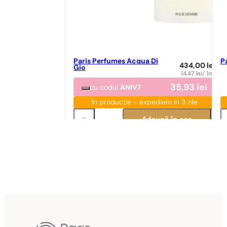
Paris Perfumes Acqua Di
Pa
434,00
lei
Gio
14,47
lei
/ 1ml
35,93
lei
cu codul
ANIV7
În producție - expediem în 3 zile
Adaugă în coș
Potrivire parfum
Po
Potrivire perfectă
N° 57
89,00
lei