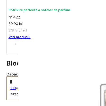
1 - 3 buc.
4 buc. pentru
0,01 lei!
Potrivire perfectă a notelor de parfum
N° 422
89,00
lei
1,78 lei / 1 ml
Vezi produsul
Bloom
Capacitate:
100
ml
482,00
lei