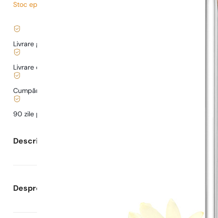
Stoc epuizat
4,82
lei
/ 1ml, TVA inclus
|
Livrare gratuită de la
169 lei
Livrare de la
5,00 lei
.
Cumpărături și plăți sigure
90 zile pentru a
testa
parfumul
Descrierea parfumului
Despre Parfumuri Pariziene