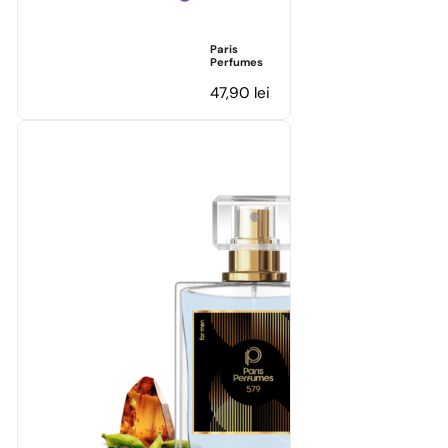
Paris
Perfumes
47,90
lei