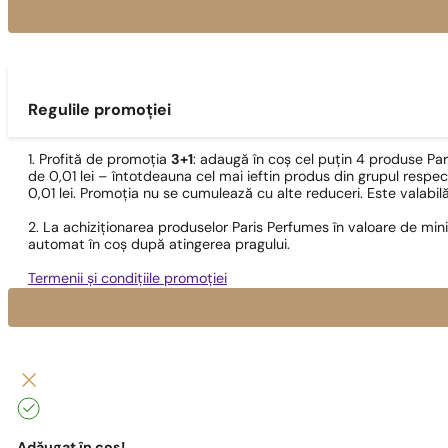
Regulile promoției
1. Profită de promoția
3+1
: adaugă în coș cel puțin 4 produse Pa
de 0,01 lei – întotdeauna cel mai ieftin produs din grupul respec
0,01 lei. Promoția nu se cumulează cu alte reduceri. Este valabi
2. La achiziționarea produselor Paris Perfumes în valoare de min
automat în coș după atingerea pragului.
Termenii și condițiile promoției