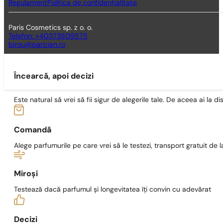
Regulament
Politica de confidențialitate
Paris Cosmetics sp. z o. o.
Telefon: +40373809575
birou@parizian.ro
Încearcă, apoi decizi
Este natural să vrei să fii sigur de alegerile tale. De aceea ai la di
Comandă
Alege parfumurile pe care vrei să le testezi, transport gratuit de la
Miroși
Testează dacă parfumul și longevitatea îți convin cu adevărat
Decizi