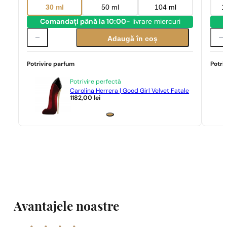
30 ml
50 ml
104 ml
1
Comandați până la 10:00
- livrare miercuri
C
Adaugă în coș
Potrivire parfum
Potri
Potrivire perfectă
Carolina Herrera | Good Girl Velvet Fatale
1182,00
lei
Avantajele noastre