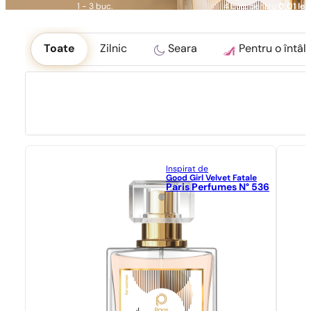
1 - 3 buc.
4 buc. pentru
0,01 lei!
Okoliczność
Toate
Zilnic
Seara
Pentru o întâln
Inspirat de
Good Girl Velvet Fatale
Paris Perfumes N° 536