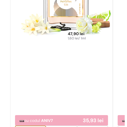
47,90
lei
1,60
lei
/ 1ml
35,93
lei
cu codul
ANIV7