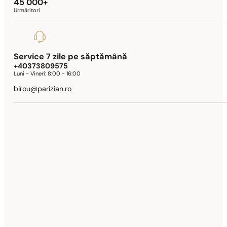
45 000+
Urmăritori
Service 7 zile pe săptămână
+40373809575
Luni - Vineri:
8:00 - 16:00
birou@parizian.ro