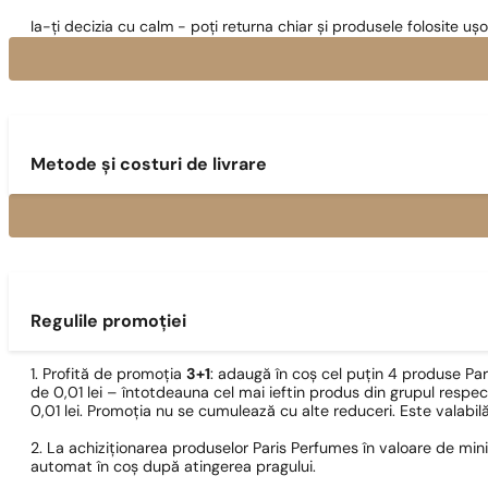
Ia-ți decizia cu calm - poți returna chiar și produsele folosite ușo
Metode și costuri de livrare
Regulile promoției
1. Profită de promoția
3+1
: adaugă în coș cel puțin 4 produse Pa
de 0,01 lei – întotdeauna cel mai ieftin produs din grupul respec
0,01 lei. Promoția nu se cumulează cu alte reduceri. Este valabi
2. La achiziționarea produselor Paris Perfumes în valoare de min
automat în coș după atingerea pragului.