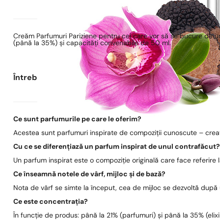
Creăm Parfumuri Pariziene pentru cei care vor să se bucure de un
(până la 35%) și capacități convenabile de 50 ml.
Întrebări frecvente
Ce sunt parfumurile pe care le oferim?
Acestea sunt parfumuri inspirate de compoziții cunoscute – create
Cu ce se diferențiază un parfum inspirat de unul contrafăcut
Un parfum inspirat este o compoziție originală care face referire
Ce înseamnă notele de vârf, mijloc și de bază?
Nota de vârf se simte la început, cea de mijloc se dezvoltă după
Ce este concentrația?
În funcție de produs: până la 21% (parfumuri) și până la 35% (elixi