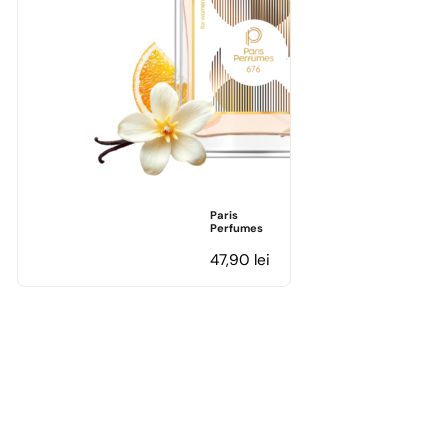
Paris
Perfumes
47,90
lei