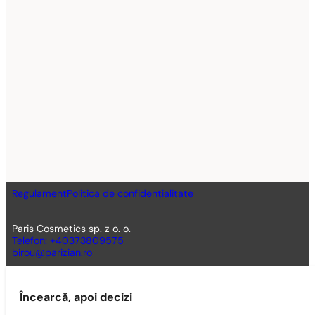
Regulament
Politica de confidențialitate
Paris Cosmetics sp. z o. o.
Telefon: +40373809575
birou@parizian.ro
Încearcă, apoi decizi