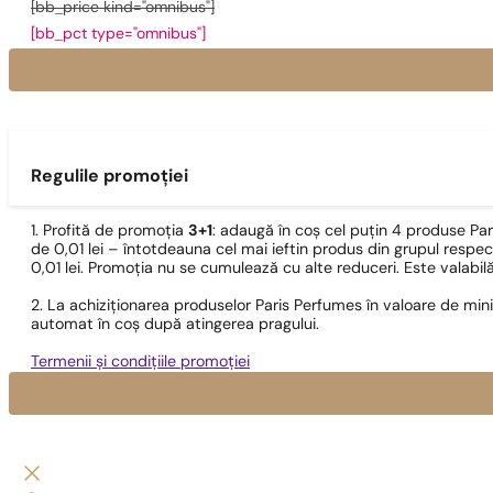
[bb_price kind="omnibus"]
[bb_pct type="omnibus"]
Regulile promoției
1. Profită de promoția
3+1
: adaugă în coș cel puțin 4 produse Pa
de 0,01 lei – întotdeauna cel mai ieftin produs din grupul respec
0,01 lei. Promoția nu se cumulează cu alte reduceri. Este valabi
2. La achiziționarea produselor Paris Perfumes în valoare de min
automat în coș după atingerea pragului.
Termenii și condițiile promoției