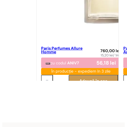
Paris Perfumes Allure
P
760,00
lei
Homme
A
15,20
lei
/ 1ml
56,18
lei
cu codul
ANIV7
În producție - expediem în 3 zile
Adaugă în coș
Potrivire parfum
Po
Potrivire perfectă
N° 83
89,00
lei