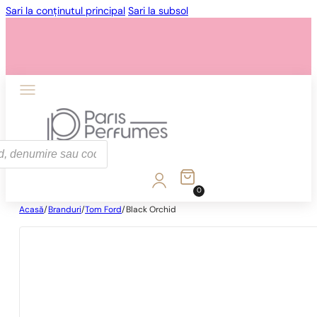
Sari la conținutul principal
Sari la subsol
0
Acasă
/
Branduri
/
Tom Ford
/
Black Orchid