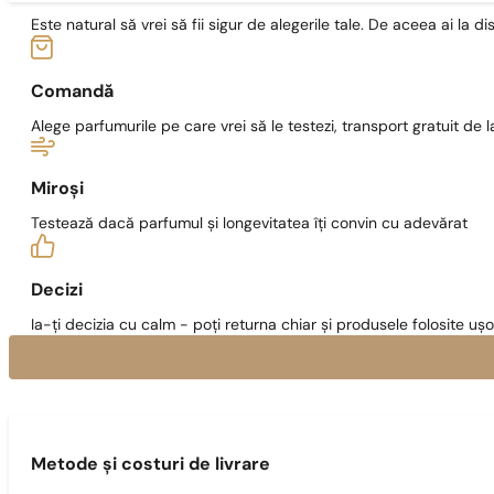
Este natural să vrei să fii sigur de alegerile tale. De aceea ai la di
Comandă
Alege parfumurile pe care vrei să le testezi, transport gratuit de la
Miroși
Testează dacă parfumul și longevitatea îți convin cu adevărat
Decizi
Ia-ți decizia cu calm - poți returna chiar și produsele folosite ușo
Metode și costuri de livrare