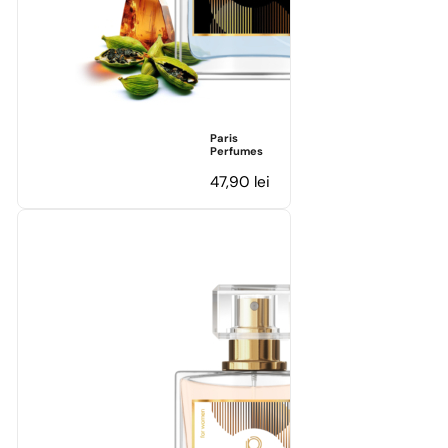
Paris
Perfumes
47,90
lei