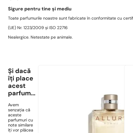
Sigure pentru tine și mediu
Toate parfumurile noastre sunt fabricate în conformitate cu cert
(UE) Nr. 1223/2009 și ISO 22716
Nealergice. Netestate pe animale.
Și dacă
îți place
acest
parfum...
Avem
senzația că
aceste
parfumuri cu
note similare
îți vor plăcea