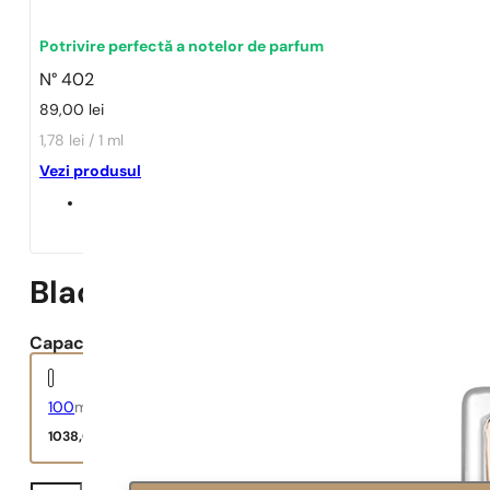
Potrivire perfectă a notelor de parfum
N° 402
89,00
lei
1,78 lei / 1 ml
Vezi produsul
Black Orchid
Capacitate:
100
ml
1038,00
lei
Black