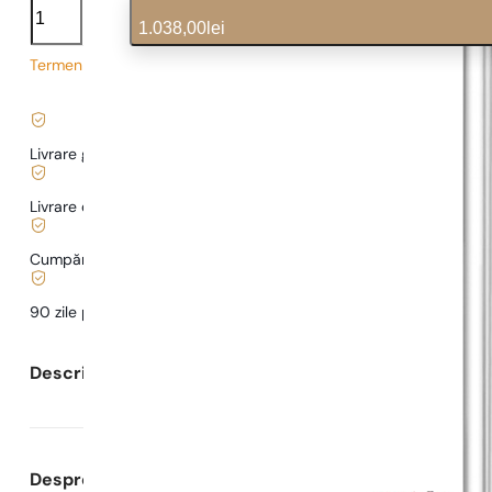
Orchid
1.038,00
lei
cantitate
Termen de livrare prelungit
10,38
lei
/ 1ml, TVA inclus
|
Livrare gratuită de la
169 lei
Livrare de la
5,00 lei
.
Cumpărături și plăți sigure
90 zile pentru a
testa
parfumul
Descrierea parfumului
Despre Parfumuri Pariziene