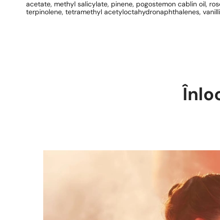
acetate, methyl salicylate, pinene, pogostemon cablin oil, rose
terpinolene, tetramethyl acetyloctahydronaphthalenes, vanilli
Înlo