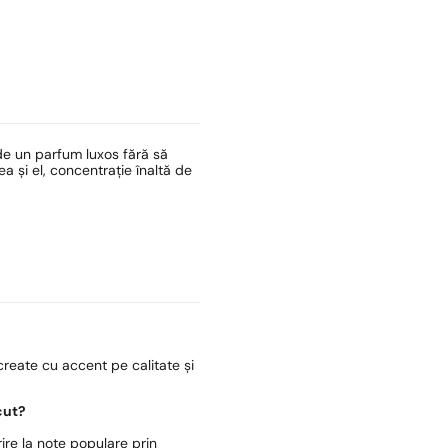
de un parfum luxos fără să
 și el, concentrație înaltă de
reate cu accent pe calitate și
cut?
ire la note populare prin