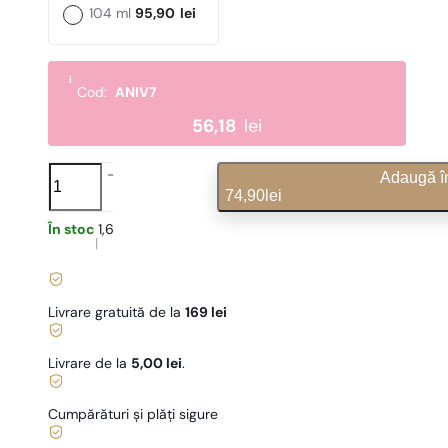
104 ml
95,90
lei
i
Cod:
ANIV7
56,18
lei
N°
Adaugă î
402
74,90
lei
cantitate
În stoc
1,60
lei
/ 1ml, TVA inclus
|
Livrare gratuită de la
169 lei
Livrare de la
5,00 lei
.
Cumpărături și plăți sigure