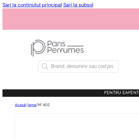
Sari la conținutul principal
Sari la subsol
Products
search
PENTRU EA
PENT
Acasă
/
Iarna
/
N° 402