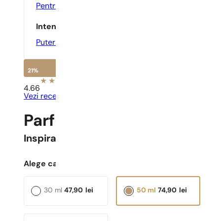
Pentru O Întâlnire
,
Seara
Intensitate
Puternic
21%
4.66
Vezi recenziile
Parfumuri Pariziene N° 4
Inspirat
Black Orchid
Alege capacitatea:
30 ml
47,90
lei
50 ml
74,90
lei