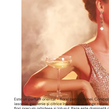
Este un parfum oriental - floral pentru femei. Compo
iasomie, gardenie și citrice înainte de a atinge notele
flori precum orhideea și lotusul. Baza este dominată