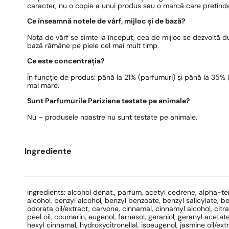
caracter, nu o copie a unui produs sau o marcă care pretinde
Ce înseamnă notele de vârf, mijloc și de bază?
Nota de vârf se simte la început, cea de mijloc se dezvoltă 
bază rămâne pe piele cel mai mult timp.
Ce este concentrația?
În funcție de produs: până la 21% (parfumuri) și până la 35% (e
mai mare.
Sunt Parfumurile Pariziene testate pe animale?
Nu – produsele noastre nu sunt testate pe animale.
Ingrediente
ingredients: alcohol denat., parfum, acetyl cedrene, alpha-t
alcohol, benzyl alcohol, benzyl benzoate, benzyl salicylate,
odorata oil/extract, carvone, cinnamal, cinnamyl alcohol, citral
peel oil, coumarin, eugenol, farnesol, geraniol, geranyl acet
hexyl cinnamal, hydroxycitronellal, isoeugenol, jasmine oil/extra