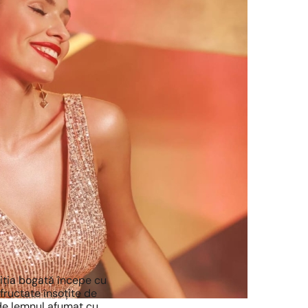
ziția bogată începe cu
 fructate însoțite de
 de lemnul afumat cu