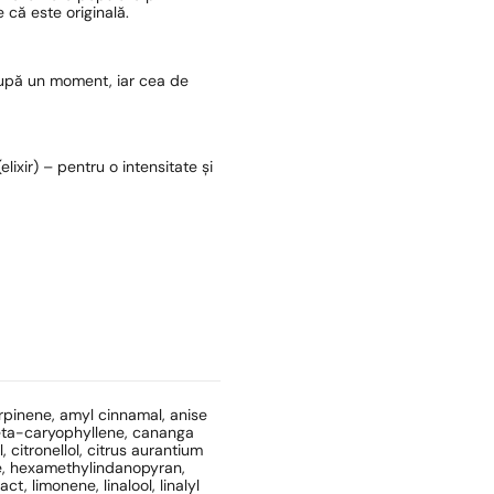
 că este originală.
după un moment, iar cea de
lixir) – pentru o intensitate și
erpinene, amyl cinnamal, anise
 beta-caryophyllene, cananga
, citronellol, citrus aurantium
ate, hexamethylindanopyran,
ct, limonene, linalool, linalyl