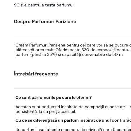
90 zile pentru a
testa
parfumul
Despre Parfumuri Pariziene
Creăm Parfumuri Pariziene pentru cei care vor să se bucure 
plătească prea mult. Oferim peste 330 de compoziții pentru ea
parfum (până la 35%) și capacități convenabile de 50 ml.
Întrebări frecvente
Ce sunt parfumurile pe care le oferim?
Acestea sunt parfumuri inspirate de compoziții cunoscute – c
persistență, la un preț accesibil.
Cu ce se diferențiază un parfum inspirat de unul contrafă
Un parfum inspirat este o compoziție originală care face refer