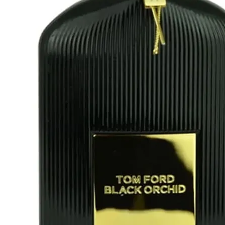
02 -
21
%