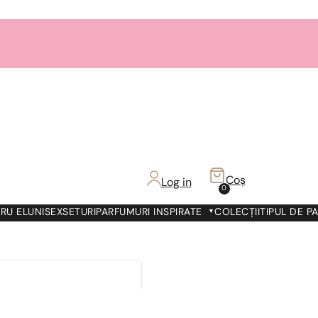
Coș
Log in
0
RU EL
UNISEX
SETURI
PARFUMURI INSPIRATE
COLECȚII
TIPUL DE P