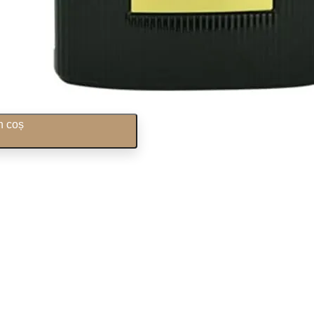
n coș