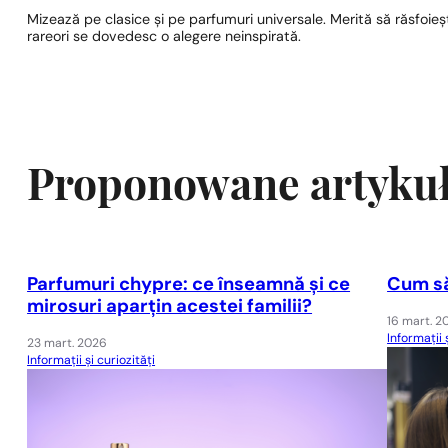
Mizează pe clasice și pe parfumuri universale. Merită să răsfoiești
rareori se dovedesc o alegere neinspirată.
Proponowane artyku
Parfumuri chypre: ce înseamnă și ce
Cum să
mirosuri aparțin acestei familii?
16 mart. 2
Informații 
23 mart. 2026
Informații și curiozități