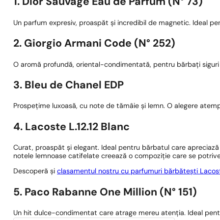
1. Dior Sauvage Eau de Parfum (N° 73)
Un parfum expresiv, proaspăt și incredibil de magnetic. Ideal pen
2. Giorgio Armani Code (N° 252)
O aromă profundă, oriental-condimentată, pentru bărbați siguri 
3. Bleu de Chanel EDP
Prospețime luxoasă, cu note de tămâie și lemn. O alegere atempo
4. Lacoste L.12.12 Blanc
Curat, proaspăt și elegant. Ideal pentru bărbatul care apreciază m
notele lemnoase catifelate creează o compoziție care se potriv
Descoperă și
clasamentul nostru cu parfumuri bărbătești Lacos
5. Paco Rabanne One Million (N° 151)
Un hit dulce-condimentat care atrage mereu atenția. Ideal pentr