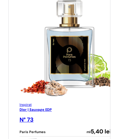
Inspirat
Dior | Sauvage EDP
N° 73
5,40
lei
Paris Perfumes
ml