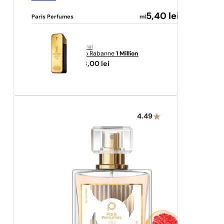
5,40
lei
Paris Perfumes
ml
original
Paco Rabanne
1 Million
458,00
lei
4.49