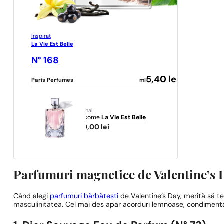
Inspirat
La Vie Est Belle
N° 168
5,40
lei
Paris Perfumes
ml
original
Lancome
La Vie Est Belle
399,00
lei
Parfumuri magnetice de Valentine’s 
Când alegi
parfumuri bărbătești
de Valentine’s Day, merită să te
masculinitatea. Cel mai des apar acorduri lemnoase, condimenta