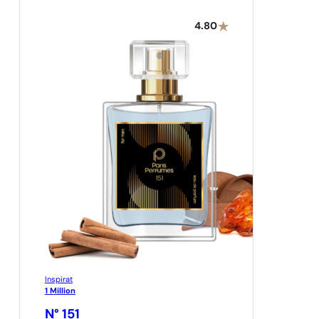
4.80
Inspirat
1 Million
N° 151