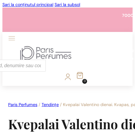
Sari la conținutul principal
Sari la subsol
7000 
1 - 3 buc.
4 buc. pentru
0,01 lei!
7000 
0
1 - 3 buc.
4 buc. pentru
0,01 lei!
7000 
Paris Perfumes
/
Tendințe
/
Kvepalai Valentino dienai. Kvapas, pa
Kvepalai Valentino di