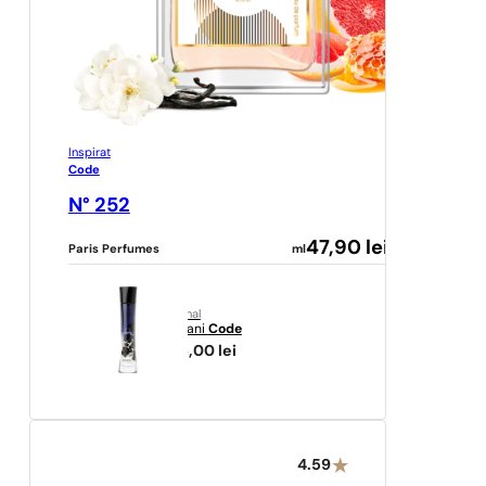
Inspirat
Code
N° 252
47,90
lei
Paris Perfumes
ml
original
Armani
Code
476,00
lei
4.59