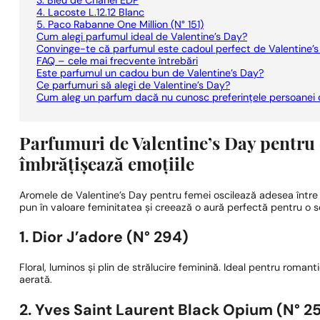
3. Bleu de Chanel EDP
4. Lacoste L.12.12 Blanc
5. Paco Rabanne One Million (N° 151)
Cum alegi parfumul ideal de Valentine’s Day?
Convinge-te că parfumul este cadoul perfect de Valentine’s
FAQ – cele mai frecvente întrebări
Este parfumul un cadou bun de Valentine’s Day?
Ce parfumuri să alegi de Valentine’s Day?
Cum aleg un parfum dacă nu cunosc preferințele persoanei 
Parfumuri de Valentine’s Day pentru 
îmbrățișează emoțiile
Aromele de Valentine’s Day pentru femei oscilează adesea între 
pun în valoare feminitatea și creează o aură perfectă pentru o 
1. Dior J’adore (N° 294)
Floral, luminos și plin de strălucire feminină. Ideal pentru romant
aerată.
2. Yves Saint Laurent Black Opium (N° 2