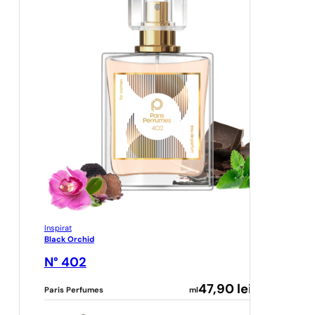
Inspirat
Black Orchid
N° 402
47,90
lei
Paris Perfumes
ml