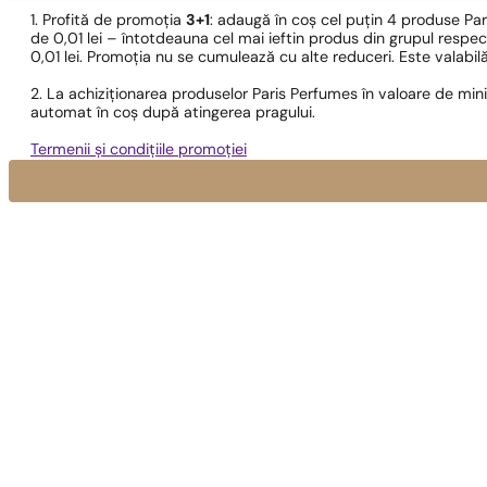
1. Profită de promoția
3+1
: adaugă în coș cel puțin 4 produse Pa
de 0,01 lei – întotdeauna cel mai ieftin produs din grupul respec
0,01 lei. Promoția nu se cumulează cu alte reduceri. Este valabi
2. La achiziționarea produselor Paris Perfumes în valoare de min
automat în coș după atingerea pragului.
Termenii și condițiile promoției