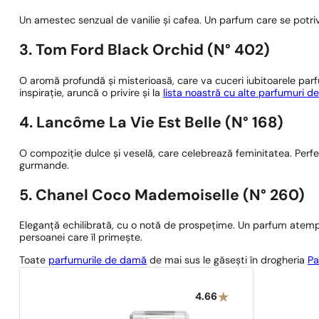
Un amestec senzual de vanilie și cafea. Un parfum care se potri
3. Tom Ford Black Orchid (N° 402)
O aromă profundă și misterioasă, care va cuceri iubitoarele parfu
inspirație, aruncă o privire și la
lista noastră cu alte parfumuri 
4. Lancôme La Vie Est Belle (N° 168)
O compoziție dulce și veselă, care celebrează feminitatea. Perf
gurmande.
5. Chanel Coco Mademoiselle (N° 260)
Eleganță echilibrată, cu o notă de prospețime. Un parfum atempora
persoanei care îl primește.
Toate
parfumurile de damă
de mai sus le găsești în drogheria
Pa
4.66