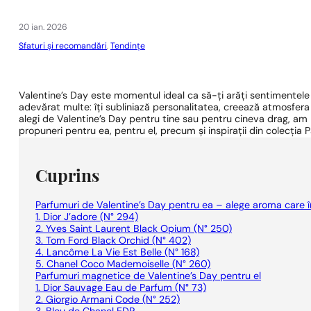
1 - 3 buc.
4 buc. pentru
0,01 lei!
20 ian. 2026
Sfaturi și recomandări
,
Tendințe
Valentine’s Day este momentul ideal ca să-ți arăți sentimentele
adevărat multe: îți subliniază personalitatea, creează atmosfera 
alegi de Valentine’s Day pentru tine sau pentru cineva drag, am pr
propuneri pentru ea, pentru el, precum și inspirații din colecția 
Cuprins
Parfumuri de Valentine’s Day pentru ea – alege aroma care 
1. Dior J’adore (N° 294)
2. Yves Saint Laurent Black Opium (N° 250)
3. Tom Ford Black Orchid (N° 402)
4. Lancôme La Vie Est Belle (N° 168)
5. Chanel Coco Mademoiselle (N° 260)
Parfumuri magnetice de Valentine’s Day pentru el
1. Dior Sauvage Eau de Parfum (N° 73)
2. Giorgio Armani Code (N° 252)