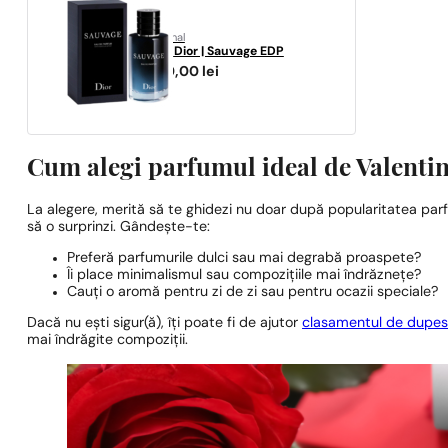
original
Dior
Dior | Sauvage EDP
470,00
lei
Cum alegi parfumul ideal de Valenti
La alegere, merită să te ghidezi nu doar după popularitatea parf
să o surprinzi. Gândește-te:
Preferă parfumurile dulci sau mai degrabă proaspete?
Îi place minimalismul sau compozițiile mai îndrăznețe?
Cauți o aromă pentru zi de zi sau pentru ocazii speciale?
Dacă nu ești sigur(ă), îți poate fi de ajutor
clasamentul de dupes 
mai îndrăgite compoziții.