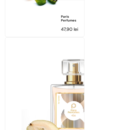
Paris
Perfumes
47,90
lei