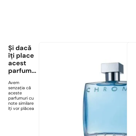
Și dacă
îți place
acest
parfum...
Avem
senzația că
aceste
parfumuri cu
note similare
îți vor plăcea