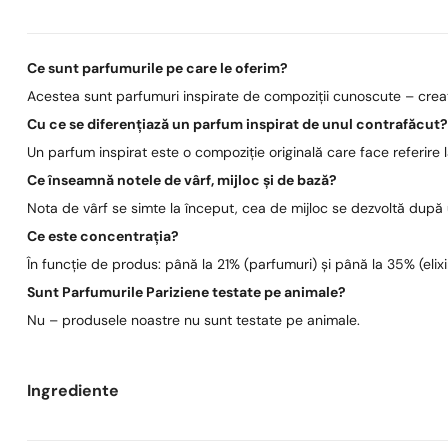
Ce sunt parfumurile pe care le oferim?
Acestea sunt parfumuri inspirate de compoziții cunoscute – create
Cu ce se diferențiază un parfum inspirat de unul contrafăcut
Un parfum inspirat este o compoziție originală care face referire
Ce înseamnă notele de vârf, mijloc și de bază?
Nota de vârf se simte la început, cea de mijloc se dezvoltă după
Ce este concentrația?
În funcție de produs: până la 21% (parfumuri) și până la 35% (elixi
Sunt Parfumurile Pariziene testate pe animale?
Nu – produsele noastre nu sunt testate pe animale.
Ingrediente