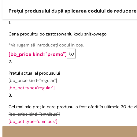
Prețul produsului după aplicarea codului de reducere
Cena produktu po zastosowaniu kodu zniżkowego
*Vă rugăm să introduceți codul în coș.
i
[bb_price kind="promo"]
Prețul actual al produsului
[bb_price kind="regular"]
[bb_pct type="regular"]
Cel mai mic preț la care produsul a fost oferit în ultimele 30 de 
[bb_price kind="omnibus"]
[bb_pct type="omnibus"]