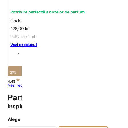
Potrivire perfectă a notelor de parfum
Code
476,00
lei
15,87 lei / 1 ml
Vezi produsul
21%
4.49
Vezi recenziile
Parfumuri Pariziene N° 252 -
2
Inspirat
Code
Alege capacitatea: