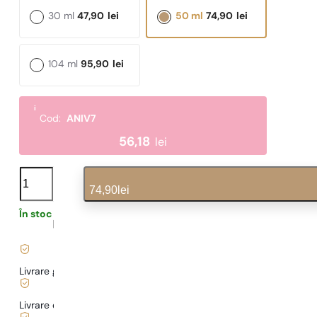
30 ml
47,90
lei
50 ml
74,90
lei
104 ml
95,90
lei
i
Cod:
ANIV7
56,18
lei
N°
252
74,90
lei
cantitate
În stoc
1,60
lei
/ 1ml, TVA inclus
|
Livrare gratuită de la
169 lei
Livrare de la
5,00 lei
.