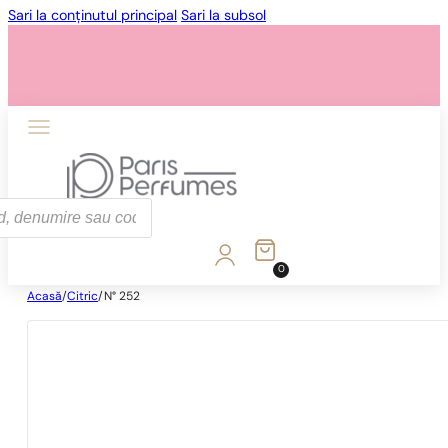
Sari la conținutul principal
Sari la subsol
0
Acasă
/
Citric
/
N° 252