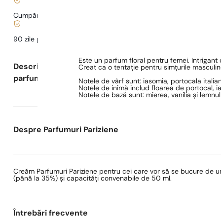
Cumpărături și plăți sigure
90 zile pentru a
testa
parfumul
Este un parfum floral pentru femei. Intrigan
Descrierea
Creat ca o tentație pentru simțurile masculin
parfumului
Notele de vârf sunt: iasomia, portocala italia
Notele de inimă includ floarea de portocal, ia
Notele de bază sunt: mierea, vanilia și lemnul
Despre Parfumuri Pariziene
Creăm Parfumuri Pariziene pentru cei care vor să se bucure de un
(până la 35%) și capacități convenabile de 50 ml.
Întrebări frecvente