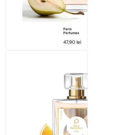
Paris
Perfumes
47,90
lei