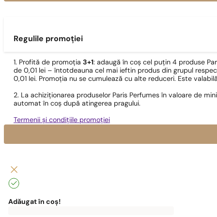
Regulile promoției
1. Profită de promoția
3+1
: adaugă în coș cel puțin 4 produse Pa
de 0,01 lei – întotdeauna cel mai ieftin produs din grupul respec
0,01 lei. Promoția nu se cumulează cu alte reduceri. Este valabi
2. La achiziționarea produselor Paris Perfumes în valoare de min
automat în coș după atingerea pragului.
Termenii și condițiile promoției
Adăugat în coș!
0
lei
0,00
lei
Pentru