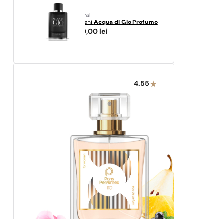
original
Armani
Acqua di Gio Profumo
430,00
lei
4.55