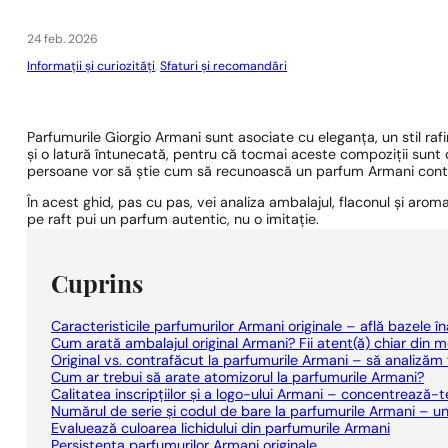
1 - 3 buc.
4 buc. pentru
0,01 lei!
24 feb. 2026
Informații și curiozități
,
Sfaturi și recomandări
Parfumurile Giorgio Armani sunt asociate cu eleganța, un stil raf
și o latură întunecată, pentru că tocmai aceste compoziții sunt
persoane vor să știe cum să recunoască un parfum Armani contr
În acest ghid, pas cu pas, vei analiza ambalajul, flaconul și arom
pe raft pui un parfum autentic, nu o imitație.
Cuprins
Caracteristicile parfumurilor Armani originale – află bazele 
Cum arată ambalajul original Armani? Fii atent(ă) chiar din m
Original vs. contrafăcut la parfumurile Armani – să analizăm 
Cum ar trebui să arate atomizorul la parfumurile Armani?
Calitatea inscripțiilor și a logo-ului Armani – concentrează-t
Numărul de serie și codul de bare la parfumurile Armani – unde
Evaluează culoarea lichidului din parfumurile Armani
Persistența parfumurilor Armani originale