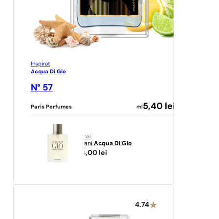
Inspirat
Acqua Di Gio
N° 57
5,40
lei
Paris Perfumes
ml
original
Armani
Acqua Di Gio
434,00
lei
4.74