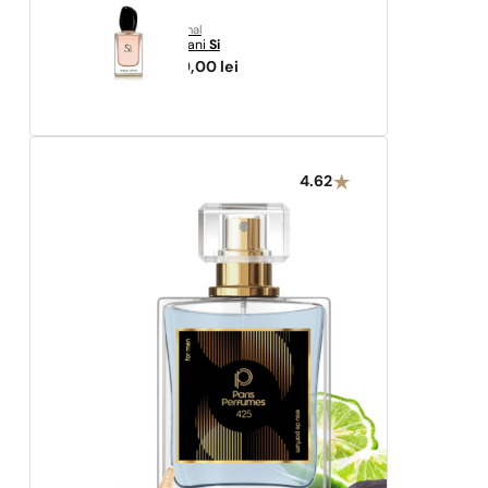
original
Armani
Si
639,00
lei
4.62