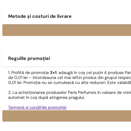
Metode și costuri de livrare
Regulile promoției
1. Profită de promoția
3+1
: adaugă în coș cel puțin 4 produse Pa
de 0,01 lei – întotdeauna cel mai ieftin produs din grupul respec
0,01 lei. Promoția nu se cumulează cu alte reduceri. Este valabi
2. La achiziționarea produselor Paris Perfumes în valoare de min
automat în coș după atingerea pragului.
Termenii și condițiile promoției