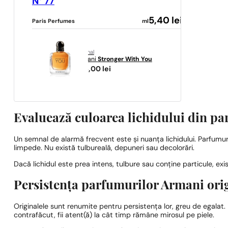
N° 77
5,40
lei
Paris Perfumes
ml
original
Armani
Stronger With You
476,00
lei
Evaluează culoarea lichidului din p
Un semnal de alarmă frecvent este și nuanța lichidului. Parfumuri
limpede. Nu există tulbureală, depuneri sau decolorări.
Dacă lichidul este prea intens, tulbure sau conține particule, exi
Persistența parfumurilor Armani ori
Originalele sunt renumite pentru persistența lor, greu de egala
contrafăcut, fii atent(ă) la cât timp rămâne mirosul pe piele.