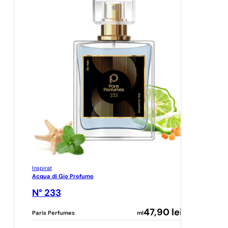
Inspirat
Acqua di Gio Profumo
N° 233
47,90
lei
Paris Perfumes
ml