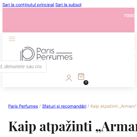
Sari la conținutul principal
Sari la subsol
7000 
1 - 3 buc.
4 buc. pentru
0,01 lei!
7000 
0
1 - 3 buc.
4 buc. pentru
0,01 lei!
7000 
Paris Perfumes
/
Sfaturi și recomandări
/
Kaip atpažinti „Armani“
Kaip atpažinti „Arman