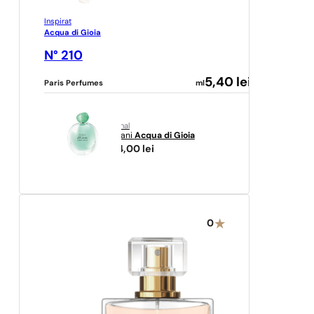
Inspirat
Acqua di Gioia
N° 210
5,40
lei
Paris Perfumes
ml
original
Armani
Acqua di Gioia
504,00
lei
0