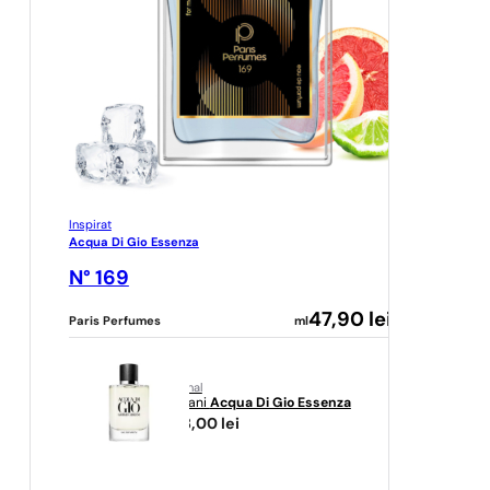
Inspirat
Acqua Di Gio Essenza
N° 169
47,90
lei
Paris Perfumes
ml
original
Armani
Acqua Di Gio Essenza
458,00
lei