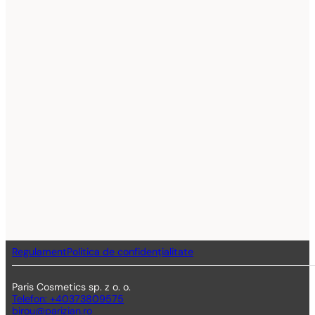
Regulament
Politica de confidențialitate
Paris Cosmetics sp. z o. o.
Telefon: +40373809575
birou@parizian.ro