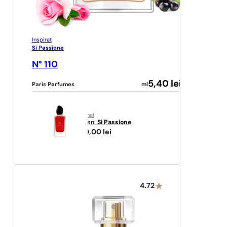
Inspirat
Si Passione
N° 110
5,40
lei
Paris Perfumes
ml
original
Armani
Si Passione
700,00
lei
4.72