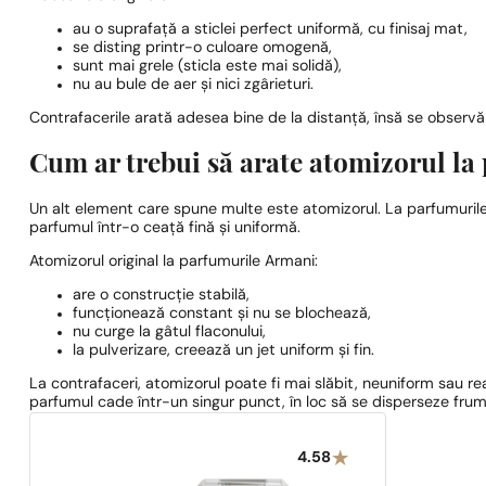
au o suprafață a sticlei perfect uniformă, cu finisaj mat,
se disting printr-o culoare omogenă,
sunt mai grele (sticla este mai solidă),
nu au bule de aer și nici zgârieturi.
Contrafacerile arată adesea bine de la distanță, însă se observă n
Cum ar trebui să arate atomizorul l
Un alt element care spune multe este atomizorul. La parfumurile 
parfumul într-o ceață fină și uniformă.
Atomizorul original la parfumurile Armani:
are o construcție stabilă,
funcționează constant și nu se blochează,
nu curge la gâtul flaconului,
la pulverizare, creează un jet uniform și fin.
La contrafaceri, atomizorul poate fi mai slăbit, neuniform sau reali
parfumul cade într-un singur punct, în loc să se disperseze frum
4.58