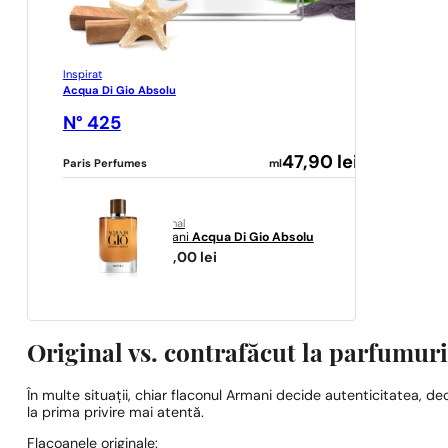
Inspirat
Acqua Di Gio Absolu
N° 425
47,90
lei
Paris Perfumes
ml
original
Armani
Acqua Di Gio Absolu
725,00
lei
Original vs. contrafăcut la parfumur
În multe situații, chiar flaconul Armani decide autenticitatea, de
la prima privire mai atentă.
Flacoanele originale: