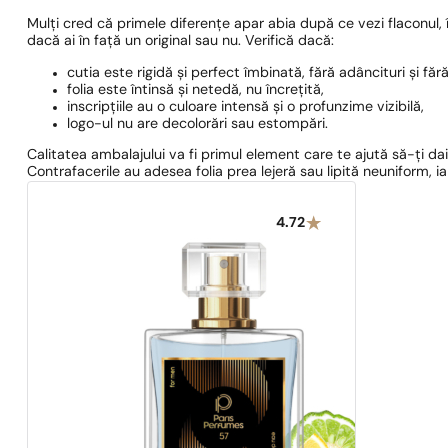
Mulți cred că primele diferențe apar abia după ce vezi flaconul,
dacă ai în față un original sau nu. Verifică dacă:
cutia este rigidă și perfect îmbinată, fără adâncituri și făr
folia este întinsă și netedă, nu încrețită,
inscripțiile au o culoare intensă și o profunzime vizibilă,
logo-ul nu are decolorări sau estompări.
Calitatea ambalajului va fi primul element care te ajută să-ți d
Contrafacerile au adesea folia prea lejeră sau lipită neuniform, i
4.72