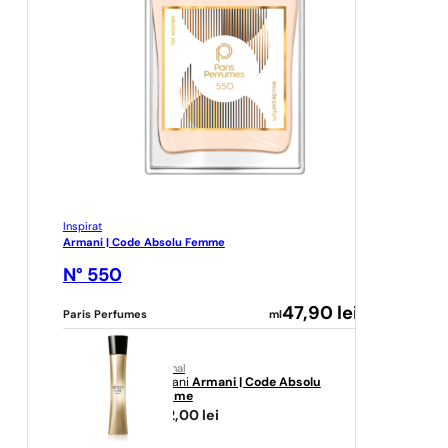
Inspirat
Armani | Code Absolu Femme
N° 550
47,90
lei
Paris Perfumes
ml
original
Armani
Armani | Code Absolu
Femme
602,00
lei