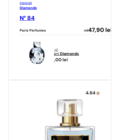
Inspirat
Diamonds
N° 84
47,90
lei
Paris Perfumes
ml
original
Armani
Diamonds
467,00
lei
4.64