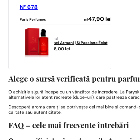
N° 678
47,90
lei
Paris Perfumes
ml
original
Armani
Armani | Sì Passione Éclat
1046,00
lei
Alege o sursă verificată pentru parfu
O achiziție sigură începe cu un vânzător de încredere. La Parysk
alternativele lor atent recreate (dupe-uri), care păstrează carac
Descoperă aroma care ți se potrivește cel mai bine și comand-o c
calitate sau autenticitate.
FAQ – cele mai frecvente întrebări