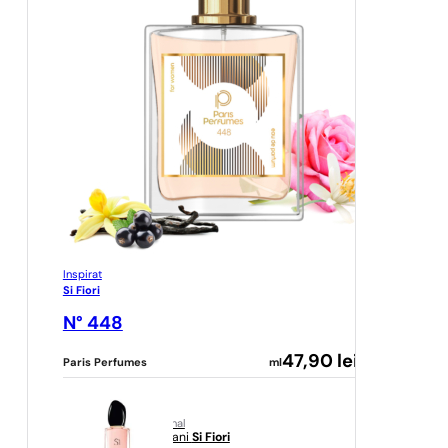
Inspirat
Si Fiori
N° 448
47,90
lei
Paris Perfumes
ml
original
Armani
Si Fiori