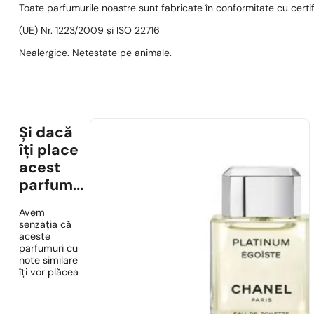
Toate parfumurile noastre sunt fabricate în conformitate cu cert
(UE) Nr. 1223/2009 și ISO 22716
Nealergice. Netestate pe animale.
Și dacă
îți place
acest
parfum...
Avem
senzația că
aceste
parfumuri cu
note similare
îți vor plăcea