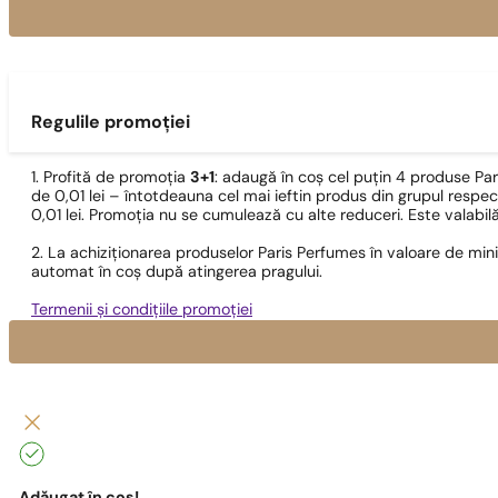
Regulile promoției
1. Profită de promoția
3+1
: adaugă în coș cel puțin 4 produse Pa
de 0,01 lei – întotdeauna cel mai ieftin produs din grupul respec
0,01 lei. Promoția nu se cumulează cu alte reduceri. Este valabi
2. La achiziționarea produselor Paris Perfumes în valoare de min
automat în coș după atingerea pragului.
Termenii și condițiile promoției