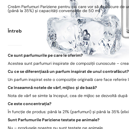
Creăm Parfumuri Pariziene pentru cei care vor să se bucure de un
(până la 35%) și capacități convenabile de 50 ml.
Întrebări frecvente
Ce sunt parfumurile pe care le oferim?
Acestea sunt parfumuri inspirate de compoziții cunoscute – create
Cu ce se diferențiază un parfum inspirat de unul contrafăcut
Un parfum inspirat este o compoziție originală care face referire
Ce înseamnă notele de vârf, mijloc și de bază?
Nota de vârf se simte la început, cea de mijloc se dezvoltă după
Ce este concentrația?
În funcție de produs: până la 21% (parfumuri) și până la 35% (elixi
Sunt Parfumurile Pariziene testate pe animale?
Nu – produsele noastre nu sunt testate pe animale.