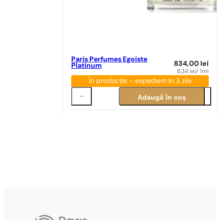
Paris Perfumes Egoiste
834,00
lei
Platinum
8,34
lei
/ 1ml
În producție - expediem în 3 zile
Adaugă în coș
Potrivire parfum
Potrivire perfectă
N° 85
89,00
lei