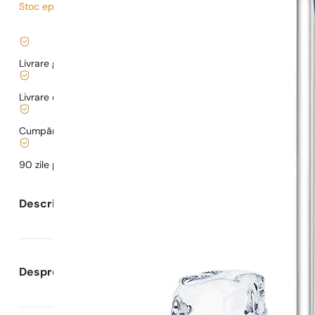
Stoc epuizat
15,27
lei
/ 1ml, TVA inclus
|
Livrare gratuită de la
169 lei
Livrare de la
5,00 lei
.
Cumpărături și plăți sigure
90 zile pentru a
testa
parfumul
Descrierea parfumului
Despre Parfumuri Pariziene