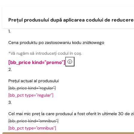
Prețul produsului după aplicarea codului de reducere
Cena produktu po zastosowaniu kodu zniżkowego
*Vă rugăm să introduceți codul în coș.
i
[bb_price kind="promo"]
Prețul actual al produsului
[bb_price kind="regular"]
[bb_pct type="regular"]
Cel mai mic preț la care produsul a fost oferit în ultimele 30 de 
[bb_price kind="omnibus"]
[bb_pct type="omnibus"]