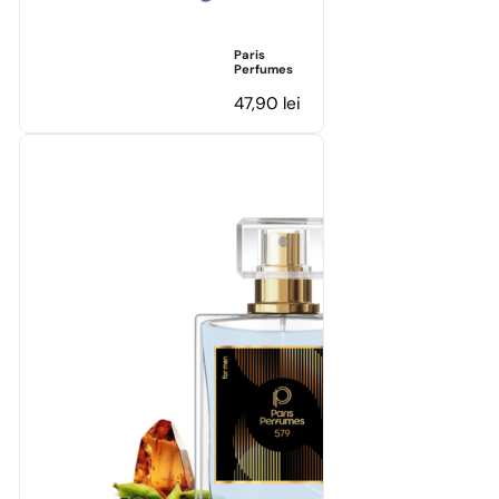
Paris
Perfumes
47,90
lei