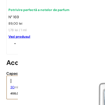
1 - 3 buc.
4 buc. pentru
0,01 lei!
Potrivire perfectă a notelor de parfum
N° 169
89,00
lei
1,78 lei / 1 ml
Vezi produsul
Acqua Di Gio Essenza
Capacitate:
30
ml
458,00
lei