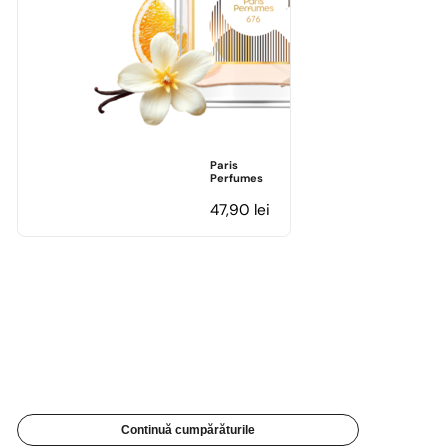
Paris
Perfumes
47,90
lei
Continuă cumpărăturile