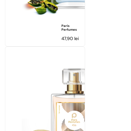
Paris
Perfumes
47,90
lei