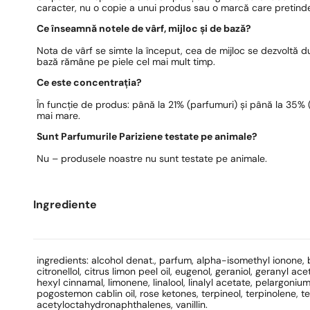
caracter, nu o copie a unui produs sau o marcă care pretinde
Ce înseamnă notele de vârf, mijloc și de bază?
Nota de vârf se simte la început, cea de mijloc se dezvoltă 
bază rămâne pe piele cel mai mult timp.
Ce este concentrația?
În funcție de produs: până la 21% (parfumuri) și până la 35% (e
mai mare.
Sunt Parfumurile Pariziene testate pe animale?
Nu – produsele noastre nu sunt testate pe animale.
Ingrediente
ingredients: alcohol denat., parfum, alpha-isomethyl ionone, 
citronellol, citrus limon peel oil, eugenol, geraniol, geranyl 
hexyl cinnamal, limonene, linalool, linalyl acetate, pelargonium
pogostemon cablin oil, rose ketones, terpineol, terpinolene, t
acetyloctahydronaphthalenes, vanillin.