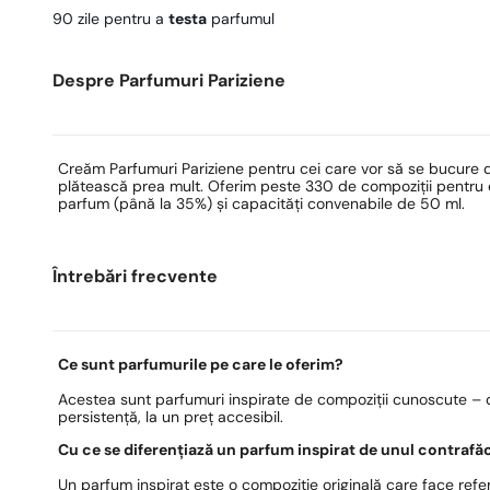
90 zile pentru a
testa
parfumul
Despre Parfumuri Pariziene
Creăm Parfumuri Pariziene pentru cei care vor să se bucure 
plătească prea mult. Oferim peste 330 de compoziții pentru ea
parfum (până la 35%) și capacități convenabile de 50 ml.
Întrebări frecvente
Ce sunt parfumurile pe care le oferim?
Acestea sunt parfumuri inspirate de compoziții cunoscute – c
persistență, la un preț accesibil.
Cu ce se diferențiază un parfum inspirat de unul contrafă
Un parfum inspirat este o compoziție originală care face refer