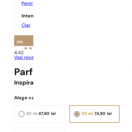
Pentru O Întâlnire
,
Zilnic
Intensitate
Clar
21%
4.42
Vezi recenziile
Parfumuri Pariziene N° 8
Inspirat
Diamonds
Alege capacitatea:
30 ml
47,90
lei
50 ml
74,90
lei