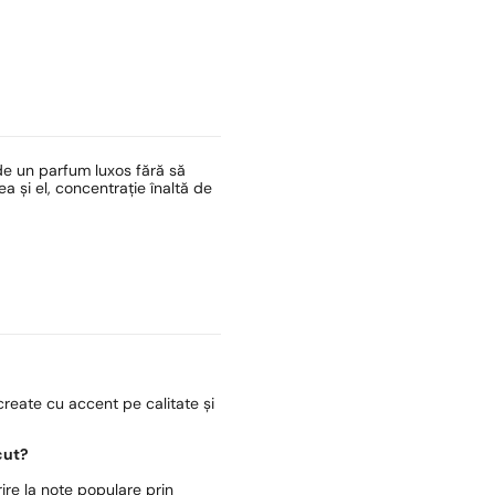
de un parfum luxos fără să
 și el, concentrație înaltă de
reate cu accent pe calitate și
cut?
ire la note populare prin