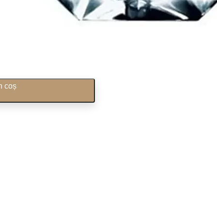
n coș