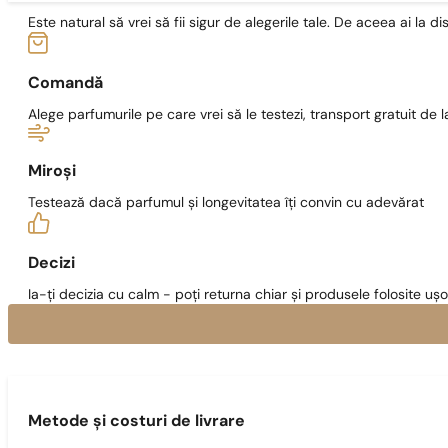
Este natural să vrei să fii sigur de alegerile tale. De aceea ai la di
Comandă
Alege parfumurile pe care vrei să le testezi, transport gratuit de la
Miroși
Testează dacă parfumul și longevitatea îți convin cu adevărat
Decizi
Ia-ți decizia cu calm - poți returna chiar și produsele folosite ușo
Metode și costuri de livrare