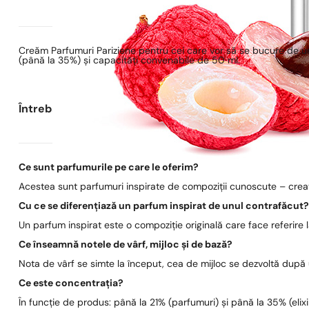
Creăm Parfumuri Pariziene pentru cei care vor să se bucure de un
(până la 35%) și capacități convenabile de 50 ml.
Întrebări frecvente
Ce sunt parfumurile pe care le oferim?
Acestea sunt parfumuri inspirate de compoziții cunoscute – create
Cu ce se diferențiază un parfum inspirat de unul contrafăcut
Un parfum inspirat este o compoziție originală care face referire
Ce înseamnă notele de vârf, mijloc și de bază?
Nota de vârf se simte la început, cea de mijloc se dezvoltă după
Ce este concentrația?
În funcție de produs: până la 21% (parfumuri) și până la 35% (elixi