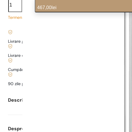
cantitate
467,00
lei
Termen de livrare prelungit
9,34
lei
/ 1ml, TVA inclus
|
Livrare gratuită de la
169 lei
Livrare de la
5,00 lei
.
Cumpărături și plăți sigure
90 zile pentru a
testa
parfumul
Descrierea parfumului
Despre Parfumuri Pariziene