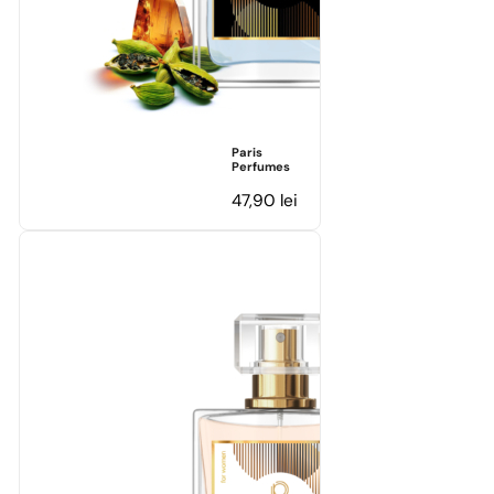
Paris
Perfumes
47,90
lei