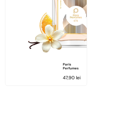
Paris
Perfumes
47,90
lei