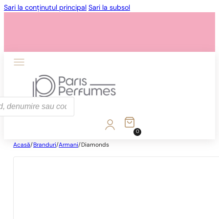
Sari la conținutul principal
Sari la subsol
0
Acasă
/
Branduri
/
Armani
/
Diamonds