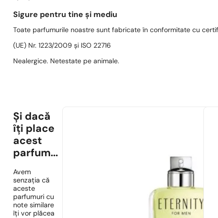
Sigure pentru tine și mediu
Toate parfumurile noastre sunt fabricate în conformitate cu cert
(UE) Nr. 1223/2009 și ISO 22716
Nealergice. Netestate pe animale.
Și dacă
îți place
acest
parfum...
Avem
senzația că
aceste
parfumuri cu
note similare
îți vor plăcea