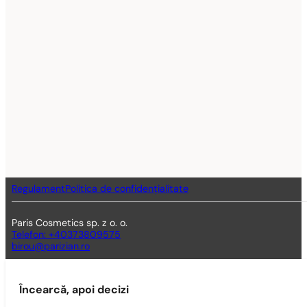
Regulament
Politica de confidențialitate
Paris Cosmetics sp. z o. o.
Telefon: +40373809575
birou@parizian.ro
Încearcă, apoi decizi