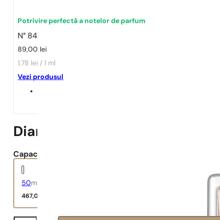
Potrivire perfectă a notelor de parfum
N° 84
89,00
lei
1,78 lei / 1 ml
Vezi produsul
Diamonds
Capacitate:
50
ml
467,00
lei
Diamonds