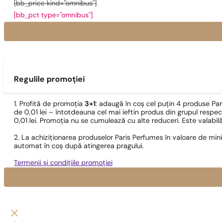
[bb_price kind="omnibus"]
[bb_pct type="omnibus"]
Regulile promoției
1. Profită de promoția
3+1
: adaugă în coș cel puțin 4 produse Pa
de 0,01 lei – întotdeauna cel mai ieftin produs din grupul respec
0,01 lei. Promoția nu se cumulează cu alte reduceri. Este valabi
2. La achiziționarea produselor Paris Perfumes în valoare de min
automat în coș după atingerea pragului.
Termenii și condițiile promoției