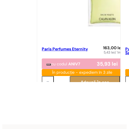
163,00
lei
Paris Perfumes Eternity
P
5,43
lei
/ 1ml
S
35,93
lei
cu codul
ANIV7
În producție - expediem în 3 zile
Adaugă în coș
Potrivire parfum
Po
Potrivire perfectă
N° 47
89,00
lei