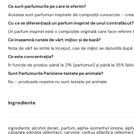
Ce sunt parfumurile pe care le oferim?
Acestea sunt parfumuri inspirate de compoziții cunoscute – create
Cu ce se diferențiază un parfum inspirat de unul contrafăcut
Un parfum inspirat este o compoziție originală care face referire
Ce înseamnă notele de vârf, mijloc și de bază?
Nota de vârf se simte la început, cea de mijloc se dezvoltă după
Ce este concentrația?
În funcție de produs: până la 21% (parfumuri) și până la 35% (elixi
Sunt Parfumurile Pariziene testate pe animale?
Nu – produsele noastre nu sunt testate pe animale.
Ingrediente
ingredients: alcohol denat., parfum, alpha-isomethyl ionone, alp
cananga odorata oil/extract, carvone, cedrus atlantica oil/extract, 