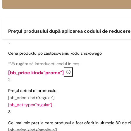
Prețul produsului după aplicarea codului de reducere
Cena produktu po zastosowaniu kodu zniżkowego
*Vă rugăm să introduceți codul în coș.
i
[bb_price kind="promo"]
Prețul actual al produsului
[bb_price kind="regular"]
[bb_pct type="regular"]
Cel mai mic preț la care produsul a fost oferit în ultimele 30 de 
[bb_price kind="omnibus"]