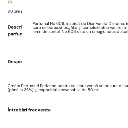
90 zile pentru a
testa
parfumul
Parfumul No 606, inspirat de Dior Vanilla Diorama, î
Descrierea
care celebrează bogăția și complexitatea vaniliei, 
lemn de santal. No 606 este un omagiu adus dulceții 
parfumului
Despre Parfumuri Pariziene
Creăm Parfumuri Pariziene pentru cei care vor să se bucure de un
(până la 35%) și capacități convenabile de 50 ml.
Întrebări frecvente