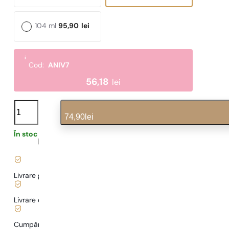
104 ml
95,90
lei
i
Cod:
ANIV7
56,18
lei
N°
606
74,90
lei
cantitate
În stoc
1,60
lei
/ 1ml, TVA inclus
|
Livrare gratuită de la
169 lei
Livrare de la
5,00 lei
.
Cumpărături și plăți sigure