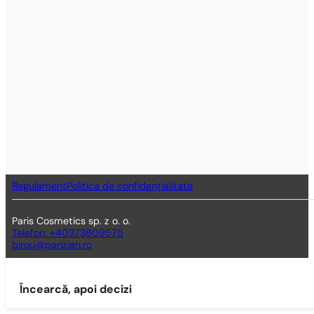
Regulament
Politica de confidențialitate
Paris Cosmetics sp. z o. o.
Telefon: +40373809575
birou@parizian.ro
Încearcă, apoi decizi