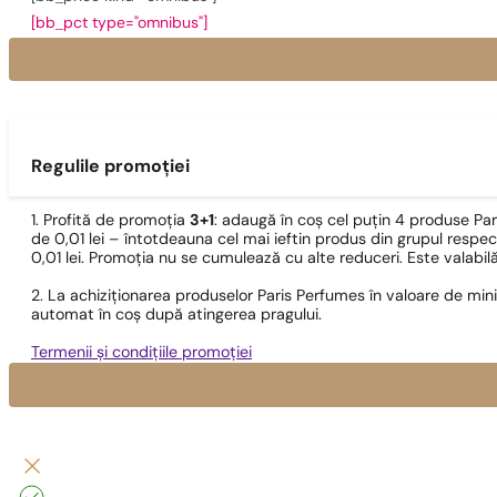
[bb_pct type="omnibus"]
Regulile promoției
1. Profită de promoția
3+1
: adaugă în coș cel puțin 4 produse Pa
de 0,01 lei – întotdeauna cel mai ieftin produs din grupul respec
0,01 lei. Promoția nu se cumulează cu alte reduceri. Este valabi
2. La achiziționarea produselor Paris Perfumes în valoare de min
automat în coș după atingerea pragului.
Termenii și condițiile promoției