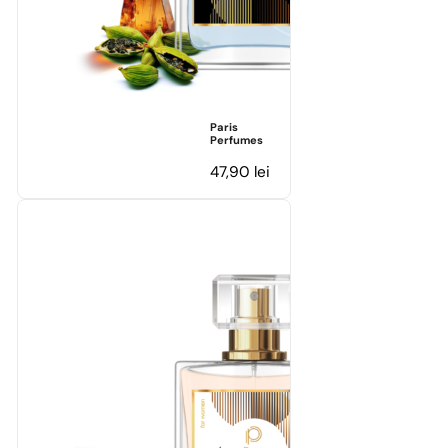
Paris
Perfumes
47,90
lei