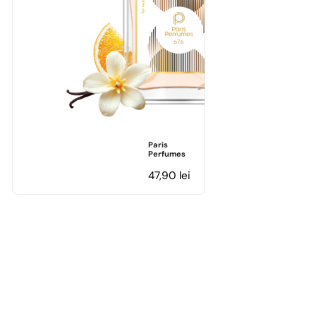
Paris
Perfumes
47,90
lei