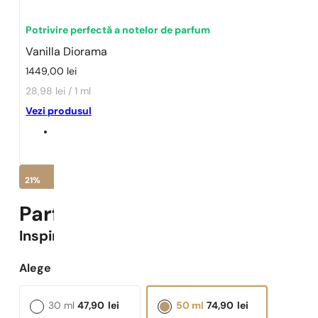
Potrivire perfectă a notelor de parfum
Vanilla Diorama
1449,00
lei
28,98 lei / 1 ml
Vezi produsul
21%
Parfumuri Pariziene N° 606 -
2
Inspirat
Vanilla Diorama
Alege capacitatea:
30 ml
47,90
lei
50 ml
74,90
lei