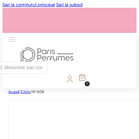
Sari la conținutul principal
Sari la subsol
0
Acasă
/
Citric
/
N° 606