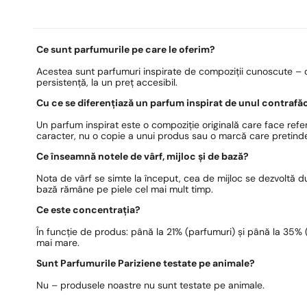
Ce sunt parfumurile pe care le oferim?
Acestea sunt parfumuri inspirate de compoziții cunoscute – c
persistență, la un preț accesibil.
Cu ce se diferențiază un parfum inspirat de unul contrafă
Un parfum inspirat este o compoziție originală care face refer
caracter, nu o copie a unui produs sau o marcă care pretinde
Ce înseamnă notele de vârf, mijloc și de bază?
Nota de vârf se simte la început, cea de mijloc se dezvoltă 
bază rămâne pe piele cel mai mult timp.
Ce este concentrația?
În funcție de produs: până la 21% (parfumuri) și până la 35% (e
mai mare.
Sunt Parfumurile Pariziene testate pe animale?
Nu – produsele noastre nu sunt testate pe animale.