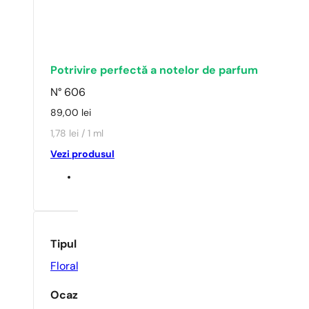
Potrivire perfectă a notelor de parfum
N° 606
89,00
lei
1,78 lei / 1 ml
Vezi produsul
Tipul parfumului
Floral
Ocazie