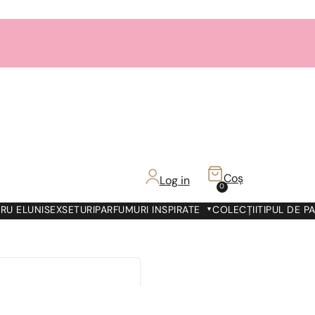
Coș
Log in
0
RU EL
UNISEX
SETURI
PARFUMURI INSPIRATE
COLECȚII
TIPUL DE P