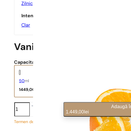
Zilnic
Intensitate
Clar
Vanilla Diorama
Capacitate:
50
ml
1449,00
lei
Vanilla
Adaugă î
Diorama
1.449,00
lei
cantitate
Termen de livrare prelungit
28,98
lei
/ 1ml, TVA inclus
|