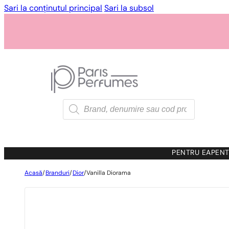
Sari la conținutul principal
Sari la subsol
Products
search
PENTRU EA
PENT
Acasă
/
Branduri
/
Dior
/
Vanilla Diorama