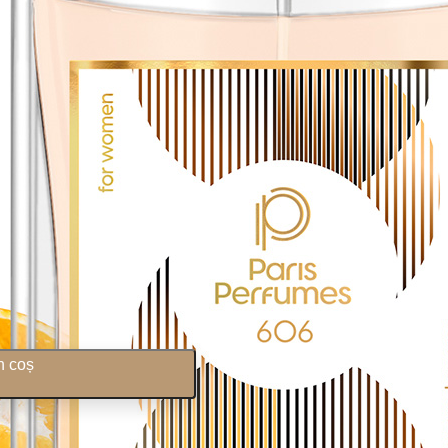
n coș