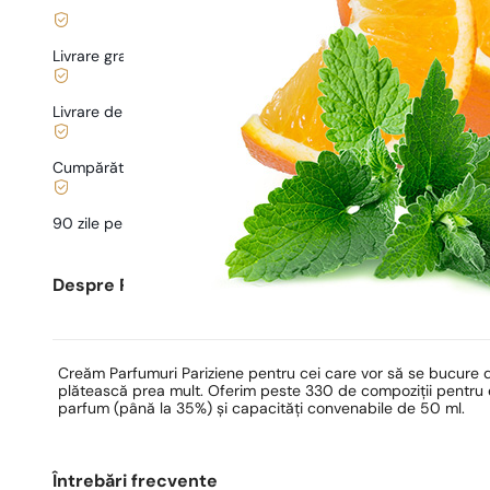
Livrare gratuită de la
169 lei
Livrare de la
5,00 lei
.
Cumpărături și plăți sigure
90 zile pentru a
testa
parfumul
Despre Parfumuri Pariziene
Creăm Parfumuri Pariziene pentru cei care vor să se bucure 
plătească prea mult. Oferim peste 330 de compoziții pentru ea
parfum (până la 35%) și capacități convenabile de 50 ml.
Întrebări frecvente