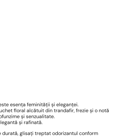
este esența feminității și eleganței.
 floral alcătuit din trandafir, frezie și o notă
ofunzime și senzualitate.
legantă și rafinată.
e durată, glisați treptat odorizantul conform