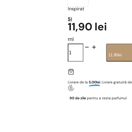
Inspirat
Si
11,90
lei
ml
ZZ_
242
11,90
lei
cantitate
Livrare de la
5,00lei
. Livrare gratuită d
90 de zile
pentru a testa parfumul