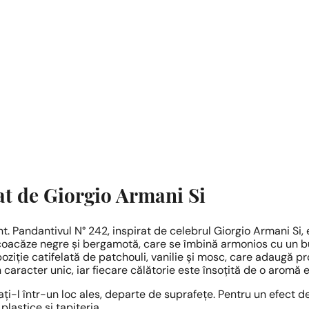
at de Giorgio Armani Si
nt. Pandantivul N° 242, inspirat de celebrul Giorgio Armani Si, 
acăze negre și bergamotă, care se îmbină armonios cu un buchet
ziție catifelată de patchouli, vanilie și mosc, care adaugă pr
 caracter unic, iar fiecare călătorie este însoțită de o aromă e
ați-l într-un loc ales, departe de suprafețe. Pentru un efect d
plastice și tapițeria.