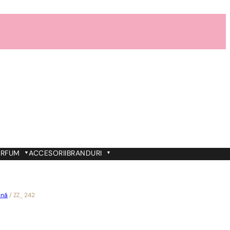
ARFUM
ACCESORII
BRANDURI
ină
/
ZZ_ 242