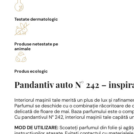
Testate dermatologic
Produse netestate pe
animale
Produs ecologic
Pandantiv auto N° 242 – inspir
Interiorul mașinii tale merită un plus de lux și rafiname
Parfumul se deschide cu o combinație răcoritoare de co
delicată de floare de mai. Baza parfumului este o compo
Cu pandantivul N° 242, interiorul mașinii tale capătă un
MOD DE UTILIZARE:
Scoateți parfumul din folie și agăț
instrucțiunilor atașate. Evitați contactul cu materialele 