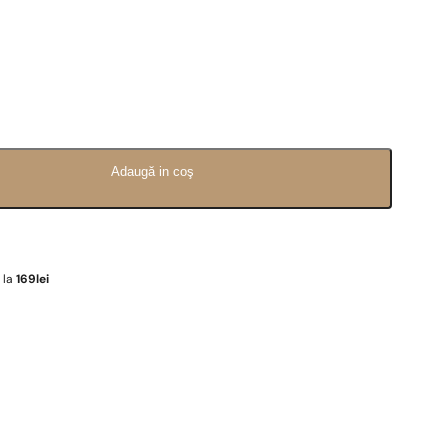
Adaugă in coş
e la
169lei