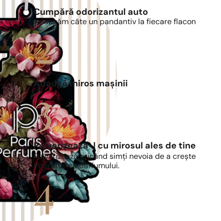
Cumpără odorizantul auto
Adăugăm câte un pandantiv la fiecare flacon
Adaugă miros mașinii
Pulverizează-l cu mirosul ales de tine
Pulverizează oricând simți nevoia de a crește
intensitatea parfumului.