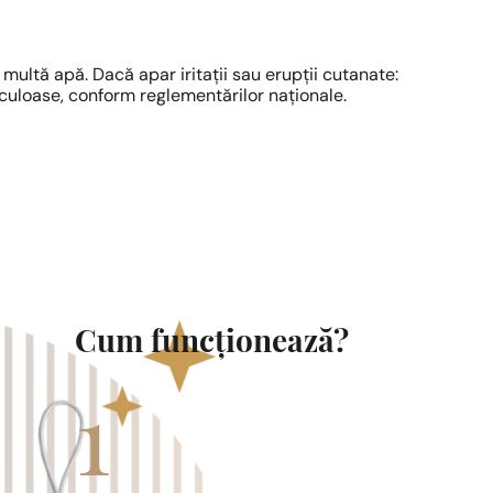
multă apă. Dacă apar iritații sau erupții cutanate:
riculoase, conform reglementărilor naționale.
Cum funcționează?