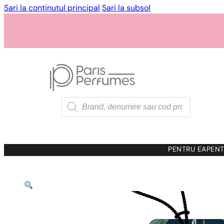
Sari la conținutul principal
Sari la subsol
Products
search
PENTRU EA
PENT