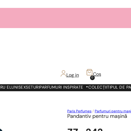
Coș
Log in
0
RU EL
UNISEX
SETURI
PARFUMURI INSPIRATE
COLECȚII
TIPUL DE P
Paris Perfumes
/
Parfumuri pentru maș
Pandantiv pentru mașină