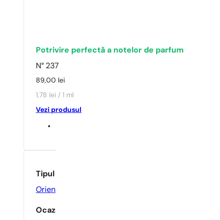
Potrivire perfectă a notelor de parfum
N° 237
89,00
lei
1,78 lei / 1 ml
Vezi produsul
Tipul parfumului
Oriental
Ocazie