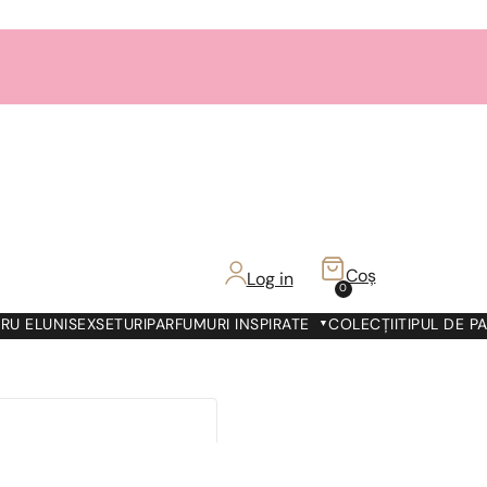
Coș
Log in
0
RU EL
UNISEX
SETURI
PARFUMURI INSPIRATE
COLECȚII
TIPUL DE P