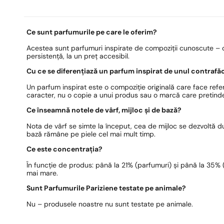
Ce sunt parfumurile pe care le oferim?
Acestea sunt parfumuri inspirate de compoziții cunoscute – c
persistență, la un preț accesibil.
Cu ce se diferențiază un parfum inspirat de unul contrafă
Un parfum inspirat este o compoziție originală care face refer
caracter, nu o copie a unui produs sau o marcă care pretinde
Ce înseamnă notele de vârf, mijloc și de bază?
Nota de vârf se simte la început, cea de mijloc se dezvoltă 
bază rămâne pe piele cel mai mult timp.
Ce este concentrația?
În funcție de produs: până la 21% (parfumuri) și până la 35% (e
mai mare.
Sunt Parfumurile Pariziene testate pe animale?
Nu – produsele noastre nu sunt testate pe animale.