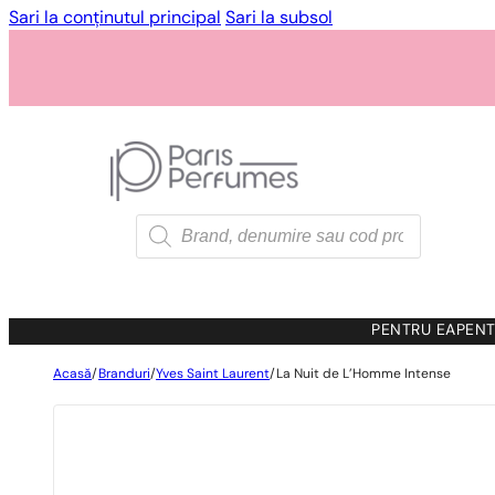
Sari la conținutul principal
Sari la subsol
Products
search
PENTRU EA
PENT
Acasă
/
Branduri
/
Yves Saint Laurent
/
La Nuit de L’Homme Intense