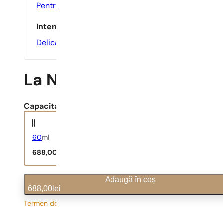
Pentru O Întâlnire
,
Seara
Intensitate
Delicate
La Nuit de L’Homme Inte
Capacitate:
60
ml
688,00
lei
Adaugă în coș
688,00
lei
Termen de livrare prelungit
11,47
lei
/ 1ml, TVA inclus
|