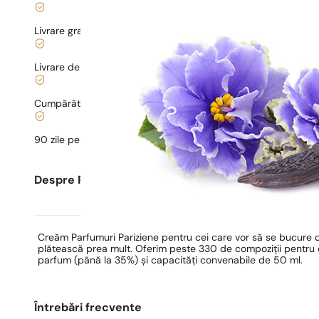
Livrare gratuită de la
169 lei
Livrare de la
5,00 lei
.
Cumpărături și plăți sigure
90 zile pentru a
testa
parfumul
Despre Parfumuri Pariziene
Creăm Parfumuri Pariziene pentru cei care vor să se bucure 
plătească prea mult. Oferim peste 330 de compoziții pentru ea
parfum (până la 35%) și capacități convenabile de 50 ml.
Întrebări frecvente