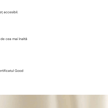
eț accesibil.
 de cea mai înaltă
ertificatul Good