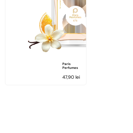
Paris
Perfumes
47,90
lei