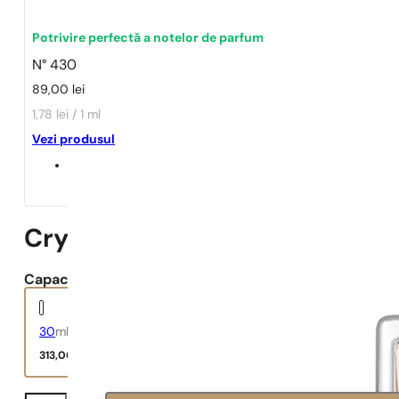
Potrivire perfectă a notelor de parfum
N° 430
89,00
lei
1,78 lei / 1 ml
Vezi produsul
Crystal Absolu
Capacitate:
30
ml
313,00
lei
Crystal