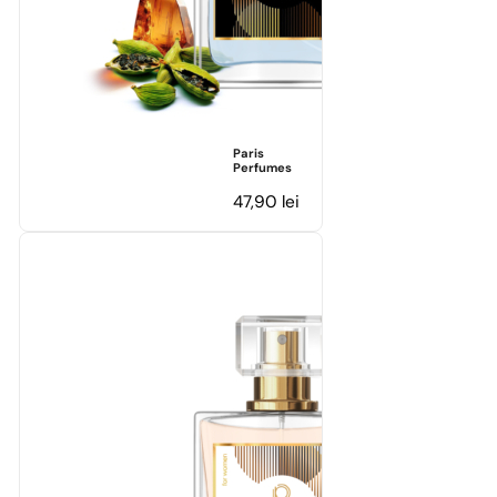
Paris
Perfumes
47,90
lei