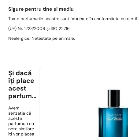
Sigure pentru tine și mediu
Toate parfumurile noastre sunt fabricate în conformitate cu cert
(UE) Nr. 1223/2009 și ISO 22716
Nealergice. Netestate pe animale.
Și dacă
îți place
acest
parfum...
Avem
senzația că
aceste
parfumuri cu
note similare
îți vor plăcea