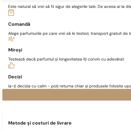
Este natural să vrei să fii sigur de alegerile tale. De aceea ai la di
Comandă
Alege parfumurile pe care vrei să le testezi, transport gratuit de la
Miroși
Testează dacă parfumul și longevitatea îți convin cu adevărat
Decizi
Ia-ți decizia cu calm - poți returna chiar și produsele folosite ușo
Metode și costuri de livrare