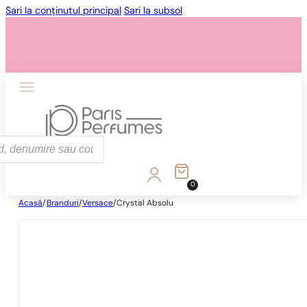
Sari la conținutul principal
Sari la subsol
0
Acasă
/
Branduri
/
Versace
/
Crystal Absolu