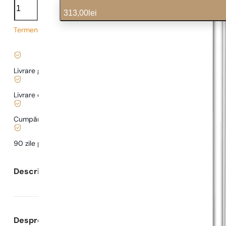
Absolu
313,00
lei
cantitate
Termen de livrare prelungit
10,43
lei
/ 1ml, TVA inclus
|
Livrare gratuită de la
169 lei
Livrare de la
5,00 lei
.
Cumpărături și plăți sigure
90 zile pentru a
testa
parfumul
Descrierea parfumului
Despre Parfumuri Pariziene