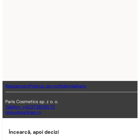
Regulament
Politica de confidențialitate
Paris Cosmetics sp. z o. o.
Telefon: +40373809575
birou@parizian.ro
Încearcă, apoi decizi