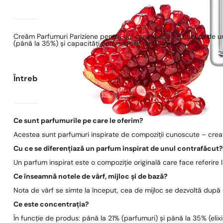
Creăm Parfumuri Pariziene pentru cei care vor să se bucure de un
(până la 35%) și capacități convenabile de 50 ml.
Întrebări frecvente
Ce sunt parfumurile pe care le oferim?
Acestea sunt parfumuri inspirate de compoziții cunoscute – create
Cu ce se diferențiază un parfum inspirat de unul contrafăcut
Un parfum inspirat este o compoziție originală care face referire
Ce înseamnă notele de vârf, mijloc și de bază?
Nota de vârf se simte la început, cea de mijloc se dezvoltă după
Ce este concentrația?
În funcție de produs: până la 21% (parfumuri) și până la 35% (elixi