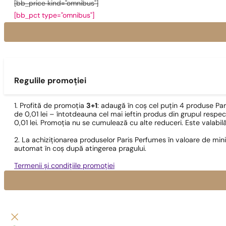
[bb_price kind="omnibus"]
[bb_pct type="omnibus"]
Regulile promoției
1. Profită de promoția
3+1
: adaugă în coș cel puțin 4 produse Pa
de 0,01 lei – întotdeauna cel mai ieftin produs din grupul respec
0,01 lei. Promoția nu se cumulează cu alte reduceri. Este valabi
2. La achiziționarea produselor Paris Perfumes în valoare de min
automat în coș după atingerea pragului.
Termenii și condițiile promoției