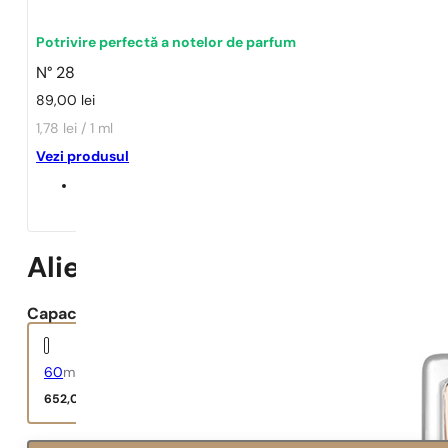
Potrivire perfectă a notelor de parfum
N° 28
89,00
lei
1,78 lei / 1 ml
Vezi produsul
Alien
Capacitate:
60
ml
652,00
lei