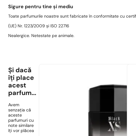
Sigure pentru tine și mediu
Toate parfumurile noastre sunt fabricate în conformitate cu cert
(UE) Nr. 1223/2009 și ISO 22716
Nealergice. Netestate pe animale.
Și dacă
îți place
acest
parfum...
Avem
senzația că
aceste
parfumuri cu
note similare
îți vor plăcea