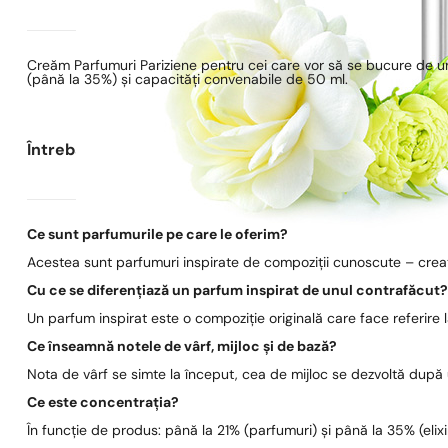
Creăm Parfumuri Pariziene pentru cei care vor să se bucure de un
(până la 35%) și capacități convenabile de 50 ml.
Întrebări frecvente
Ce sunt parfumurile pe care le oferim?
Acestea sunt parfumuri inspirate de compoziții cunoscute – create
Cu ce se diferențiază un parfum inspirat de unul contrafăcut
Un parfum inspirat este o compoziție originală care face referire
Ce înseamnă notele de vârf, mijloc și de bază?
Nota de vârf se simte la început, cea de mijloc se dezvoltă după
Ce este concentrația?
În funcție de produs: până la 21% (parfumuri) și până la 35% (elixi