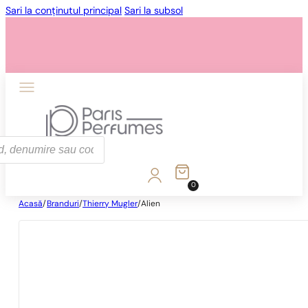
Sari la conținutul principal
Sari la subsol
0
Acasă
/
Branduri
/
Thierry Mugler
/
Alien