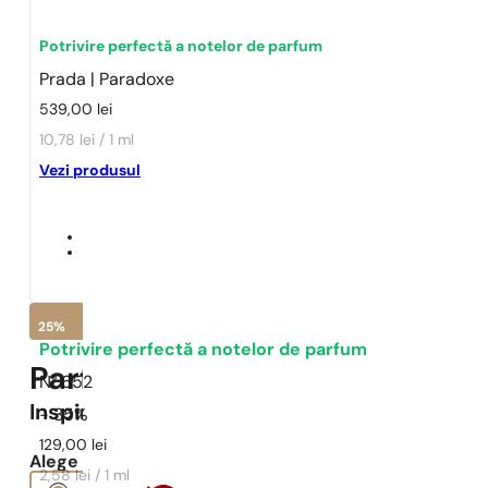
Potrivire perfectă a notelor de parfum
Prada | Paradoxe
539,00
lei
10,78 lei / 1 ml
Vezi produsul
25%
Potrivire perfectă a notelor de parfum
Parfumuri Pariziene N° 652 -
2
N° 652
Inspirat
Paradoxe
- 35%
129,00
lei
Alege concentrația
2,58 lei / 1 ml