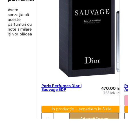
Avem
senzația că
aceste
parfumuri cu
note similare
îți vor plăcea
Paris Perfumes Dior |
P
470,00
lei
Sauvage EDP
A
7,83
lei
/ 1ml
În producție - expediem în 3 zile
Adaugă în coș