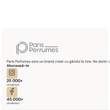
Potrivire parfum
Po
Potrivire perfectă
N° 73
89,00
lei
Paris Perfumes este un brand creat cu gândul la tine. Ne dorim c
Abonează-te
25 000+
Urmăritori
45 000+
Urmăritori