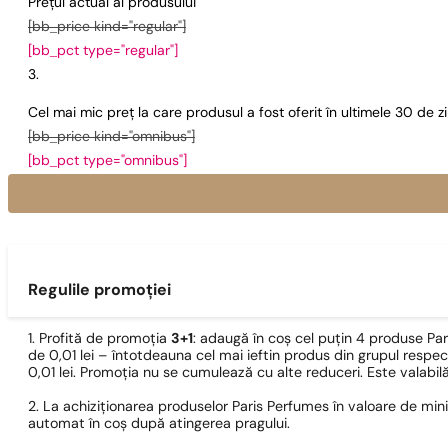
Prețul actual al produsului
[bb_price kind="regular"]
[bb_pct type="regular"]
Cel mai mic preț la care produsul a fost oferit în ultimele 30 de 
[bb_price kind="omnibus"]
[bb_pct type="omnibus"]
Regulile promoției
1. Profită de promoția
3+1
: adaugă în coș cel puțin 4 produse Pa
de 0,01 lei – întotdeauna cel mai ieftin produs din grupul respec
0,01 lei. Promoția nu se cumulează cu alte reduceri. Este valabi
2. La achiziționarea produselor Paris Perfumes în valoare de min
automat în coș după atingerea pragului.