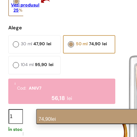
Vezi produsul
Parfum mai puternic și mai
persistent
25
%
35%
Alege capacitatea:
30 ml
47,90
lei
50 ml
74,90
lei
104 ml
95,90
lei
i
Cod:
ANIV7
56,18
lei
N°
652
74,90
lei
cantitate
În stoc
1,60
lei
/ 1ml, TVA inclus
|