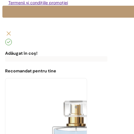
Termenii și condițiile promoției
Adăugat în coș!
0
lei
0,00
lei
Pentru
a
beneficia
Recomandat pentru tine
de
transport
gratuit,
ai
nevoie
de:
0,00
lei
Poți
beneficia
de
transport
gratuit!