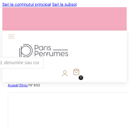
Sari la conținutul principal
Sari la subsol
0
Acasă
/
Zilnic
/
N° 652