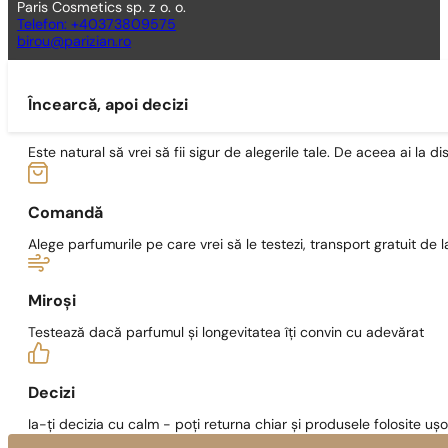
Paris Cosmetics sp. z o. o.
Telefon: +40373809575
birou@parizian.ro
Încearcă, apoi decizi
Este natural să vrei să fii sigur de alegerile tale. De aceea ai la di
Comandă
Alege parfumurile pe care vrei să le testezi, transport gratuit de la
Miroși
Testează dacă parfumul și longevitatea îți convin cu adevărat
Decizi
Ia-ți decizia cu calm - poți returna chiar și produsele folosite ușo