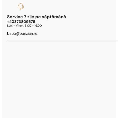
Service 7 zile pe săptămână
+40373809575
Luni - Vineri:
8:00 - 16:00
birou@parizian.ro