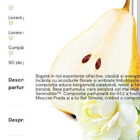
Livrare gratuită de la
169 lei
Livrare de la
5,00 lei
.
Cumpărături și plăți sigure
90 zile pentru a
testa
parfumul
Bogată în noi experiențe olfactive, clasică și avan
Descrierea
încânta cu acordurile florale și ambrate îmbrățișate
compoziția aduce bergamotă calabreză, neroli și fo
parfumului
benzoe. Baza parfumului, care persistă cel mai mul
Serenolide™. Compoziția parfumată No 652 a fost c
Miucciei Prada și a lui Raf Simons, creând o compoz
Despre Parfumuri Pariziene