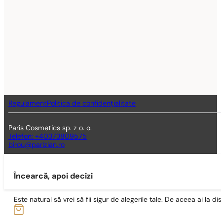
Regulament
Politica de confidențialitate
Paris Cosmetics sp. z o. o.
Telefon: +40373809575
birou@parizian.ro
Încearcă, apoi decizi
Este natural să vrei să fii sigur de alegerile tale. De aceea ai la di