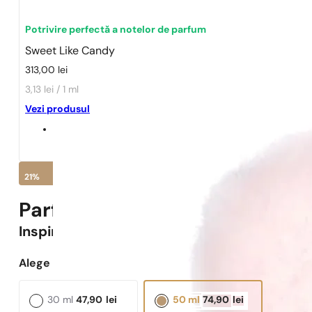
Potrivire perfectă a notelor de parfum
Sweet Like Candy
313,00
lei
3,13 lei / 1 ml
Vezi produsul
21%
Parfumuri Pariziene N° 590 -
2
Inspirat
Sweet Like Candy
Alege capacitatea:
30 ml
47,90
lei
50 ml
74,90
lei