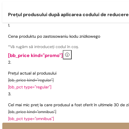
Prețul produsului după aplicarea codului de reducere
Cena produktu po zastosowaniu kodu zniżkowego
*Vă rugăm să introduceți codul în coș.
i
[bb_price kind="promo"]
Prețul actual al produsului
[bb_price kind="regular"]
[bb_pct type="regular"]
Cel mai mic preț la care produsul a fost oferit în ultimele 30 de 
[bb_price kind="omnibus"]
[bb_pct type="omnibus"]