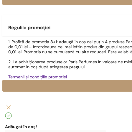
Regulile promoției
1. Profită de promoția
3+1
: adaugă în coș cel puțin 4 produse Pa
de 0,01 lei – întotdeauna cel mai ieftin produs din grupul respec
0,01 lei. Promoția nu se cumulează cu alte reduceri. Este valabi
2. La achiziționarea produselor Paris Perfumes în valoare de min
automat în coș după atingerea pragului.
Termenii și condițiile promoției
Adăugat în coș!
0
lei
0,00
lei