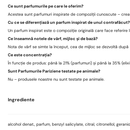
Ce sunt parfumurile pe care le oferim?
Acestea sunt parfumuri inspirate de compoziții cunoscute – create
Cu ce se diferențiază un parfum inspirat de unul contrafăcut
Un parfum inspirat este o compoziție originală care face referire
Ce înseamnă notele de vârf, mijloc și de bază?
Nota de vârf se simte la început, cea de mijloc se dezvoltă după
Ce este concentrația?
În funcție de produs: până la 21% (parfumuri) și până la 35% (elixi
Sunt Parfumurile Pariziene testate pe animale?
Nu – produsele noastre nu sunt testate pe animale.
Ingrediente
alcohol denat., parfum, benzyl salicylate, citral, citronellol, geranio