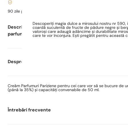
90 zile pentru a
testa
parfumul
Descoperiți magia dulce a mirosului nostru nr 590,
Descrierea
coardă suculentă de fructe de pădure negre și berg
valoroși care adaugă adâncime și durabilitate miro
parfumului
care te vor înconjura. Ești pregătit pentru această c
Despre Parfumuri Pariziene
Creăm Parfumuri Pariziene pentru cei care vor să se bucure de un
(până la 35%) și capacități convenabile de 50 ml.
Întrebări frecvente