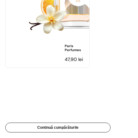
Paris
Perfumes
47,90
lei
Continuă cumpărăturile