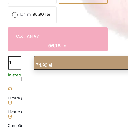
104 ml
95,90
lei
i
Cod:
ANIV7
56,18
lei
N°
590
74,90
lei
cantitate
În stoc
1,60
lei
/ 1ml, TVA inclus
|
Livrare gratuită de la
169 lei
Livrare de la
5,00 lei
.
Cumpărături și plăți sigure