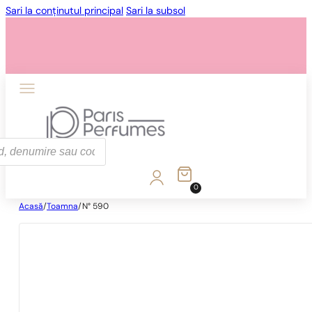
Sari la conținutul principal
Sari la subsol
0
Acasă
/
Toamna
/
N° 590