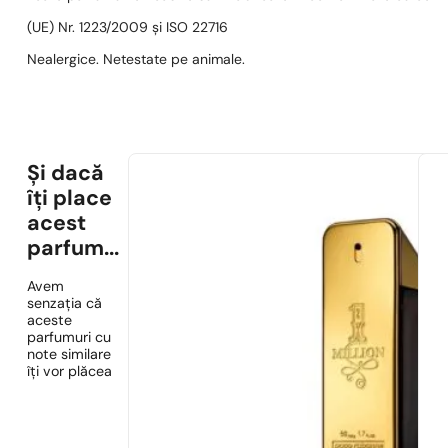
(UE) Nr. 1223/2009 și ISO 22716
Nealergice. Netestate pe animale.
Și dacă
îți place
acest
parfum...
Avem
senzația că
aceste
parfumuri cu
note similare
îți vor plăcea