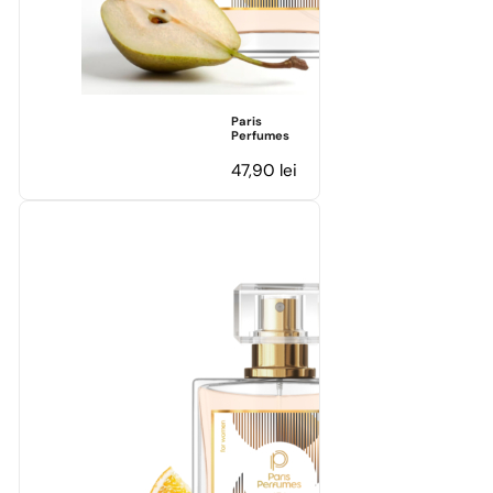
Paris
Perfumes
47,90
lei