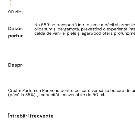
90 zile pentru a
testa
parfumul
No 559 ne transportă într-o lume a păcii și armoni
Descrierea
olibanum și bergamotă, prevestind o experiență int
caldă de vanilie, piele și agarwood oferă profunzime 
parfumului
Despre Parfumuri Pariziene
Creăm Parfumuri Pariziene pentru cei care vor să se bucure de un
(până la 35%) și capacități convenabile de 50 ml.
Întrebări frecvente