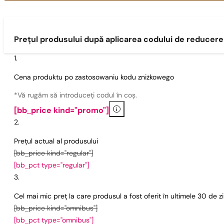
Prețul produsului după aplicarea codului de reducere
Cena produktu po zastosowaniu kodu zniżkowego
*Vă rugăm să introduceți codul în coș.
i
[bb_price kind="promo"]
Prețul actual al produsului
[bb_price kind="regular"]
[bb_pct type="regular"]
Cel mai mic preț la care produsul a fost oferit în ultimele 30 de 
[bb_price kind="omnibus"]
[bb_pct type="omnibus"]