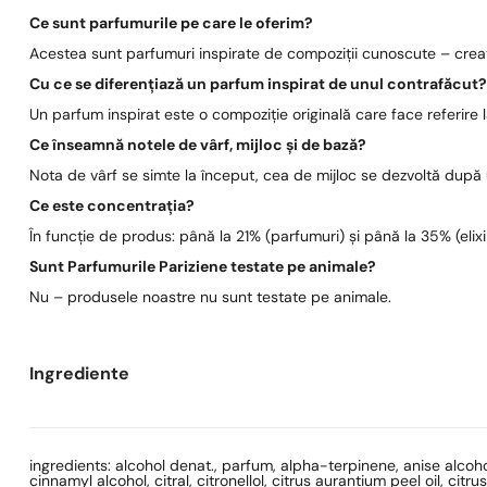
Ce sunt parfumurile pe care le oferim?
Acestea sunt parfumuri inspirate de compoziții cunoscute – create
Cu ce se diferențiază un parfum inspirat de unul contrafăcut
Un parfum inspirat este o compoziție originală care face referire
Ce înseamnă notele de vârf, mijloc și de bază?
Nota de vârf se simte la început, cea de mijloc se dezvoltă după
Ce este concentrația?
În funcție de produs: până la 21% (parfumuri) și până la 35% (elixi
Sunt Parfumurile Pariziene testate pe animale?
Nu – produsele noastre nu sunt testate pe animale.
Ingrediente
ingredients: alcohol denat., parfum, alpha-terpinene, anise alco
cinnamyl alcohol, citral, citronellol, citrus aurantium peel oil, ci