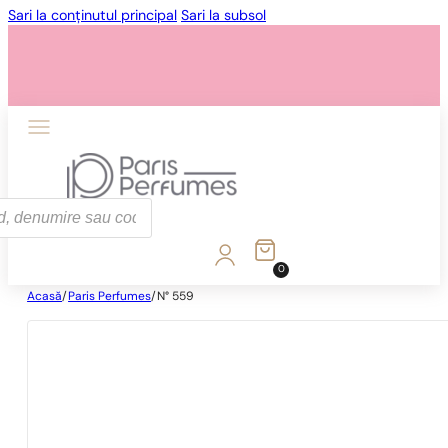
Sari la conținutul principal
Sari la subsol
0
Acasă
/
Paris Perfumes
/
N° 559