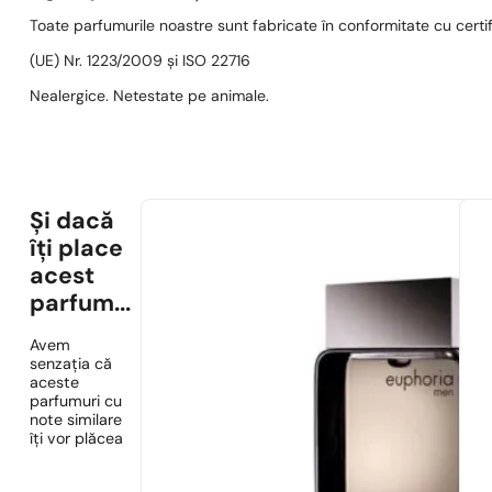
Toate parfumurile noastre sunt fabricate în conformitate cu cert
(UE) Nr. 1223/2009 și ISO 22716
Nealergice. Netestate pe animale.
Și dacă
îți place
acest
parfum...
Avem
senzația că
aceste
parfumuri cu
note similare
îți vor plăcea