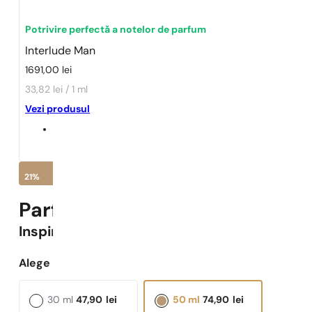
Potrivire perfectă a notelor de parfum
Interlude Man
1691,00
lei
33,82 lei / 1 ml
Vezi produsul
21%
Parfumuri Pariziene N° 559 -
2
Inspirat
Interlude Man
Alege capacitatea:
30 ml
47,90
lei
50 ml
74,90
lei