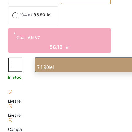
104 ml
95,90
lei
i
Cod:
ANIV7
56,18
lei
N°
559
74,90
lei
cantitate
În stoc
1,60
lei
/ 1ml, TVA inclus
|
Livrare gratuită de la
169 lei
Livrare de la
5,00 lei
.
Cumpărături și plăți sigure