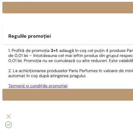
Regulile promoției
1. Profită de promoția
3+1
: adaugă în coș cel puțin 4 produse Pa
de 0,01 lei – întotdeauna cel mai ieftin produs din grupul respec
0,01 lei. Promoția nu se cumulează cu alte reduceri. Este valabi
2. La achiziționarea produselor Paris Perfumes în valoare de min
automat în coș după atingerea pragului.
Termenii și condițiile promoției