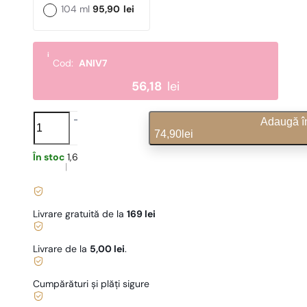
104 ml
95,90
lei
i
Cod:
ANIV7
56,18
lei
N°
Adaugă î
489
74,90
lei
cantitate
În stoc
1,60
lei
/ 1ml, TVA inclus
|
Livrare gratuită de la
169 lei
Livrare de la
5,00 lei
.
Cumpărături și plăți sigure