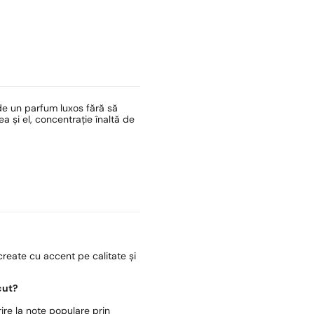
de un parfum luxos fără să
 și el, concentrație înaltă de
reate cu accent pe calitate și
cut?
ire la note populare prin