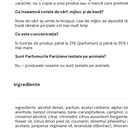
caracter, nu o copie a unui produs sau o marcă care pretinde
Ce înseamnă notele de vârf, mijloc și de bază?
Nota de vârf se simte la început, cea de mijloc se dezvoltă 
bază rămâne pe piele cel mai mult timp.
Ce este concentrația?
În funcție de produs: până la 21% (parfumuri) și până la 35% (e
mai mare.
Sunt Parfumurile Pariziene testate pe animale?
Nu – produsele noastre nu sunt testate pe animale.
Ingrediente
ingredients: alcohol denat., parfum, acetyl cedrene, alpha-te
anethole, benzyl cinnamate, beta-caryophyllene, camphor, ca
cinnamyl alcohol, citral, citronellol, citrus aurantium bergamia
flower oil, citrus limon peel oil, coumarin, dimethyl phenethyl 
acetate, juniperus virginiana oil, lavandula oil/extract, limonene,