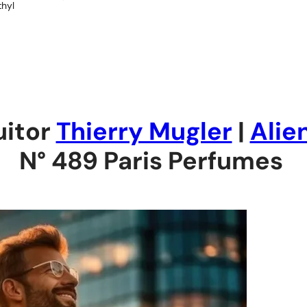
thyl
uitor
Thierry Mugler
|
Alie
N° 489 Paris Perfumes