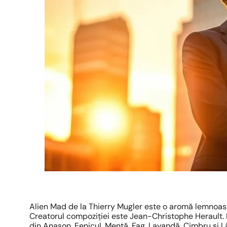
Alien Mad de la Thierry Mugler este o aromă lemnoas
Creatorul compoziției este Jean-Christophe Herault. 
din Anason, Fenicul, Mentă, Fag, Lavandă, Cimbru și 