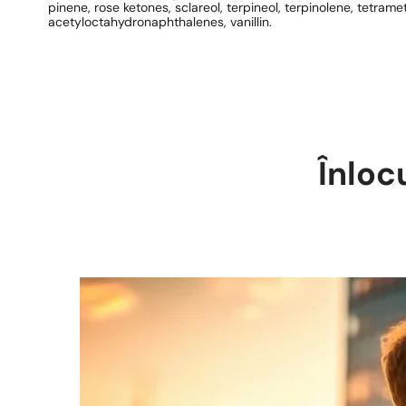
pinene, rose ketones, sclareol, terpineol, terpinolene, tetrame
acetyloctahydronaphthalenes, vanillin.
Înloc