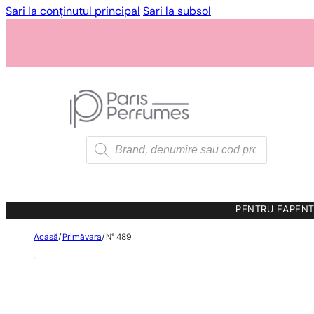
Sari la conținutul principal
Sari la subsol
Products
search
PENTRU EA
PENT
Acasă
/
Primăvara
/
N° 489