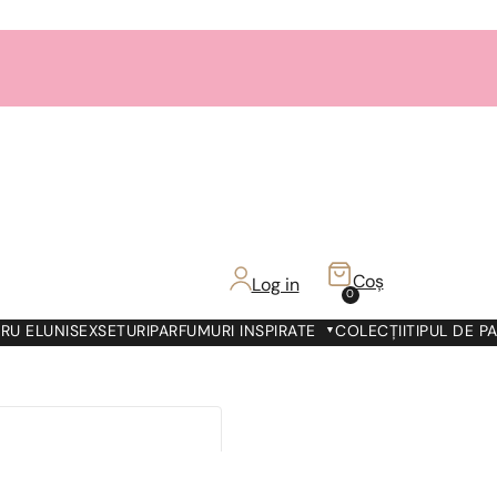
Coș
Log in
0
RU EL
UNISEX
SETURI
PARFUMURI INSPIRATE
COLECȚII
TIPUL DE P