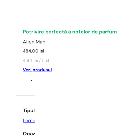
Potrivire perfectă a notelor de parfum
Alien Man
484,00
lei
4,84 lei / 1 ml
Vezi produsul
Tipul parfumului
Lemnos
,
Musc
Ocazie