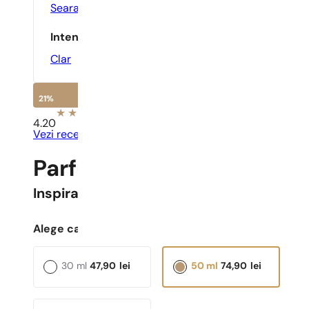
Seara
,
Zilnic
Intensitate
Clar
21%
4.20
Vezi recenziile
Parfumuri Pariziene N° 4
Inspirat
Alien Man
Alege capacitatea:
30 ml
47,90
lei
50 ml
74,90
lei