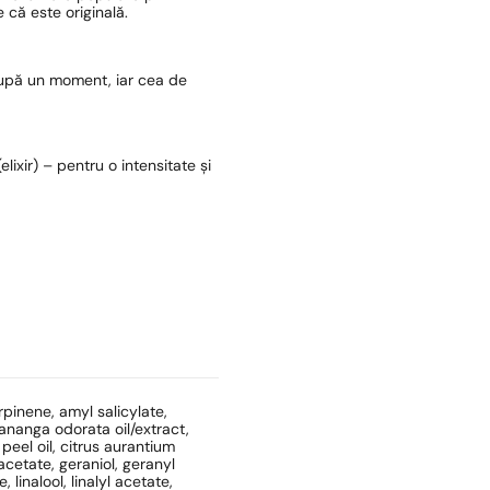
 că este originală.
după un moment, iar cea de
lixir) – pentru o intensitate și
rpinene, amyl salicylate,
nanga odorata oil/extract,
 peel oil, citrus aurantium
acetate, geraniol, geranyl
 linalool, linalyl acetate,