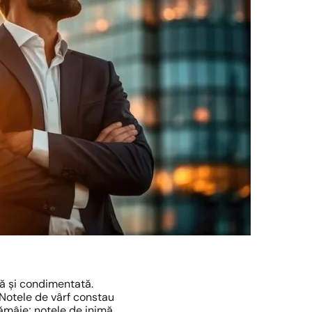
ă și condimentată.
Notele de vârf constau
Lămâie; notele de inimă