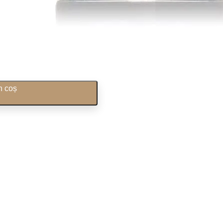
n coș