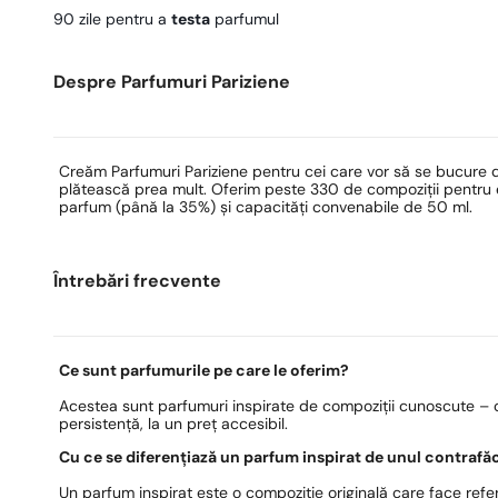
90 zile pentru a
testa
parfumul
Despre Parfumuri Pariziene
Creăm Parfumuri Pariziene pentru cei care vor să se bucure 
plătească prea mult. Oferim peste 330 de compoziții pentru ea
parfum (până la 35%) și capacități convenabile de 50 ml.
Întrebări frecvente
Ce sunt parfumurile pe care le oferim?
Acestea sunt parfumuri inspirate de compoziții cunoscute – c
persistență, la un preț accesibil.
Cu ce se diferențiază un parfum inspirat de unul contrafă
Un parfum inspirat este o compoziție originală care face refer