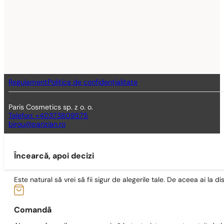
Regulament
Politica de confidențialitate
Paris Cosmetics sp. z o. o.
Telefon: +40373809575
birou@parizian.ro
Încearcă, apoi decizi
Este natural să vrei să fii sigur de alegerile tale. De aceea ai la di
Comandă