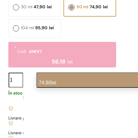
30 ml
47,90
lei
50 ml
74,90
lei
104 ml
95,90
lei
i
Cod:
ANIV7
56,18
lei
N°
469
74,90
lei
cantitate
În stoc
1,60
lei
/ 1ml, TVA inclus
|
Livrare gratuită de la
169 lei
Livrare de la
5,00 lei
.