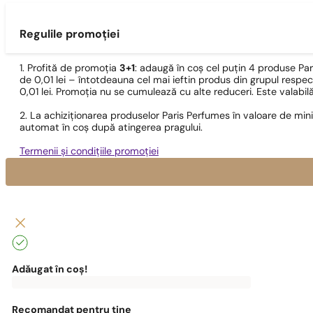
Regulile promoției
1. Profită de promoția
3+1
: adaugă în coș cel puțin 4 produse Pa
de 0,01 lei – întotdeauna cel mai ieftin produs din grupul respec
0,01 lei. Promoția nu se cumulează cu alte reduceri. Este valabi
2. La achiziționarea produselor Paris Perfumes în valoare de min
automat în coș după atingerea pragului.
Termenii și condițiile promoției
Adăugat în coș!
0
lei
0,00
lei
Pentru
a
beneficia
Recomandat pentru tine