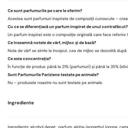
Ce sunt parfumurile pe care le oferim?
Acestea sunt parfumuri inspirate de compoziții cunoscute – create
Cu ce se diferențiază un parfum inspirat de unul contrafăcut
Un parfum inspirat este o compoziție originală care face referire
Ce înseamnă notele de vârf, mijloc și de bază?
Nota de vârf se simte la început, cea de mijloc se dezvoltă după
Ce este concentrația?
În funcție de produs: până la 21% (parfumuri) și până la 35% (elixi
Sunt Parfumurile Pariziene testate pe animale?
Nu – produsele noastre nu sunt testate pe animale.
Ingrediente
ingredients: alcohol denat., parfum, alpha-isomethyl ionone, camphor