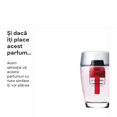
Și dacă
îți place
acest
parfum...
Avem
senzația că
aceste
parfumuri cu
note similare
îți vor plăcea