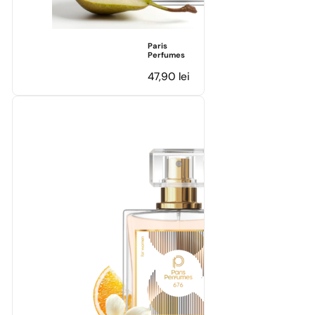
Paris
Perfumes
47,90
lei