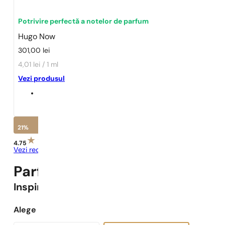
Potrivire perfectă a notelor de parfum
Hugo Now
301,00
lei
4,01 lei / 1 ml
Vezi produsul
21%
4.75
Vezi recenziile
Parfumuri Pariziene N° 469 -
2
Inspirat
Hugo Now
Alege capacitatea: