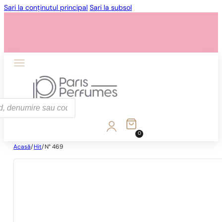
Sari la conținutul principal
Sari la subsol
0
Acasă
/
Hit
/
N° 469