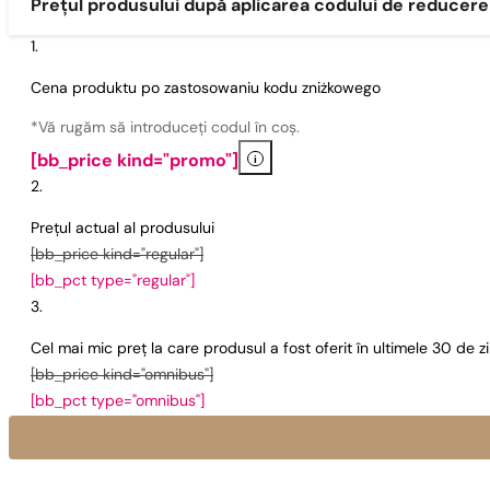
Prețul produsului după aplicarea codului de reducere
Cena produktu po zastosowaniu kodu zniżkowego
*Vă rugăm să introduceți codul în coș.
i
[bb_price kind="promo"]
Prețul actual al produsului
[bb_price kind="regular"]
[bb_pct type="regular"]
Cel mai mic preț la care produsul a fost oferit în ultimele 30 de 
[bb_price kind="omnibus"]
[bb_pct type="omnibus"]