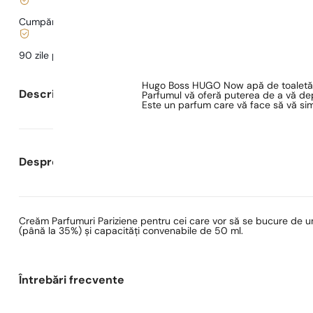
Cumpărături și plăți sigure
90 zile pentru a
testa
parfumul
Hugo Boss HUGO Now apă de toaletă pe
Descrierea parfumului
Parfumul vă oferă puterea de a vă depă
Este un parfum care vă face să vă simți
Despre Parfumuri Pariziene
Creăm Parfumuri Pariziene pentru cei care vor să se bucure de un
(până la 35%) și capacități convenabile de 50 ml.
Întrebări frecvente