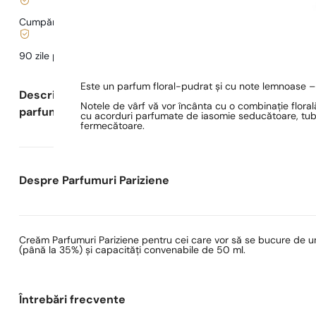
Cumpărături și plăți sigure
90 zile pentru a
testa
parfumul
Este un parfum floral-pudrat și cu note lemnoase – p
Descrierea
Notele de vârf vă vor încânta cu o combinație florală
parfumului
cu acorduri parfumate de iasomie seducătoare, tuber
fermecătoare.
Despre Parfumuri Pariziene
Creăm Parfumuri Pariziene pentru cei care vor să se bucure de un
(până la 35%) și capacități convenabile de 50 ml.
Întrebări frecvente