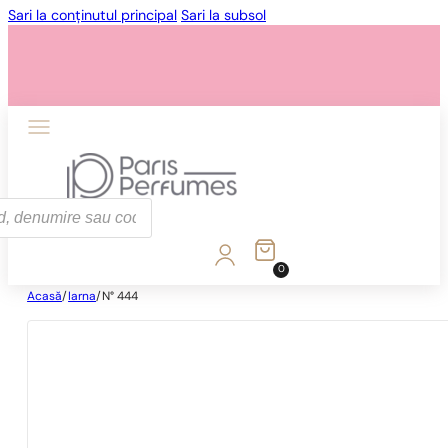
Sari la conținutul principal
Sari la subsol
0
Acasă
/
Iarna
/
N° 444