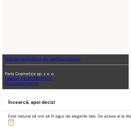
Regulament
Politica de confidențialitate
Paris Cosmetics sp. z o. o.
Telefon: +40373809575
birou@parizian.ro
Încearcă, apoi decizi
Este natural să vrei să fii sigur de alegerile tale. De aceea ai la di