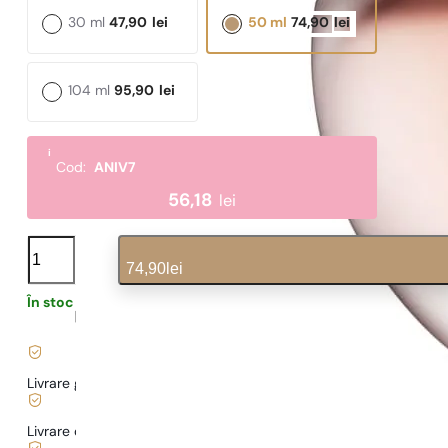
30 ml
47,90
lei
50 ml
74,90
lei
104 ml
95,90
lei
i
Cod:
ANIV7
56,18
lei
N°
444
74,90
lei
cantitate
În stoc
1,60
lei
/ 1ml, TVA inclus
|
Livrare gratuită de la
169 lei
Livrare de la
5,00 lei
.