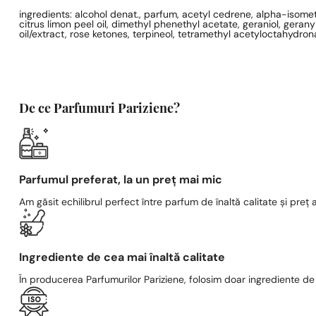
ingredients: alcohol denat., parfum, acetyl cedrene, alpha-isomethy
citrus limon peel oil, dimethyl phenethyl acetate, geraniol, gerany
oil/extract, rose ketones, terpineol, tetramethyl acetyloctahydro
De ce Parfumuri Pariziene?
Parfumul preferat, la un preț mai mic
Am găsit echilibrul perfect între parfum de înaltă calitate și preț a
Ingrediente de cea mai înaltă calitate
În producerea Parfumurilor Pariziene, folosim doar ingrediente de c