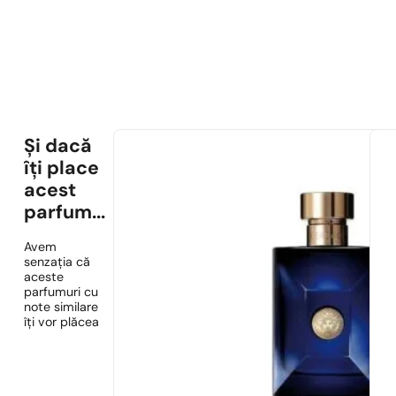
Și dacă
îți place
acest
parfum...
Avem
senzația că
aceste
parfumuri cu
note similare
îți vor plăcea