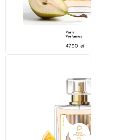
Paris
Perfumes
47,90
lei