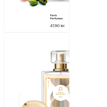
Paris
Perfumes
47,90
lei