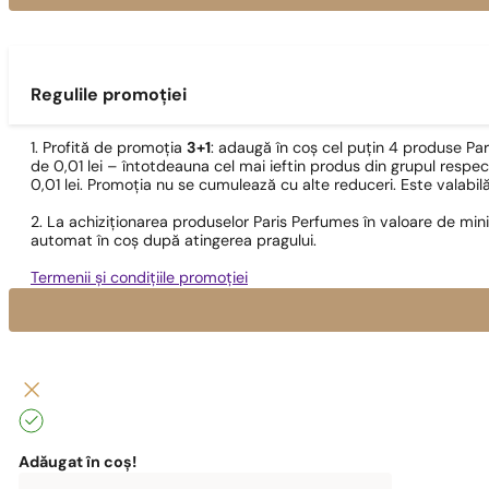
Regulile promoției
1. Profită de promoția
3+1
: adaugă în coș cel puțin 4 produse Pa
de 0,01 lei – întotdeauna cel mai ieftin produs din grupul respec
0,01 lei. Promoția nu se cumulează cu alte reduceri. Este valabi
2. La achiziționarea produselor Paris Perfumes în valoare de min
automat în coș după atingerea pragului.
Termenii și condițiile promoției
Adăugat în coș!
0
lei
0,00
lei
Pentru
Poți