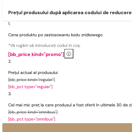
Prețul produsului după aplicarea codului de reducere
Cena produktu po zastosowaniu kodu zniżkowego
*Vă rugăm să introduceți codul în coș.
i
[bb_price kind="promo"]
Prețul actual al produsului
[bb_price kind="regular"]
[bb_pct type="regular"]
Cel mai mic preț la care produsul a fost oferit în ultimele 30 de 
[bb_price kind="omnibus"]
[bb_pct type="omnibus"]