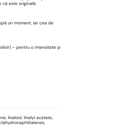
 că este originală.
după un moment, iar cea de
lixir) – pentru o intensitate și
 linalool, linalyl acetate,
loctahydronaphthalenes,