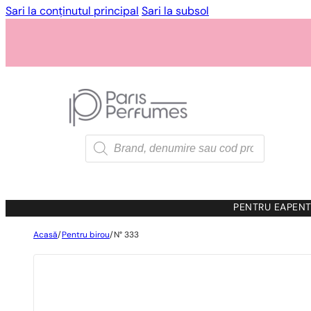
Sari la conținutul principal
Sari la subsol
Products
search
PENTRU EA
PENT
Acasă
/
Pentru birou
/
N° 333