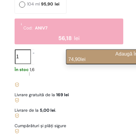
104 ml
95,90
lei
i
Cod:
ANIV7
56,18
lei
N°
Adaugă î
333
74,90
lei
cantitate
În stoc
1,60
lei
/ 1ml, TVA inclus
|
Livrare gratuită de la
169 lei
Livrare de la
5,00 lei
.
Cumpărături și plăți sigure