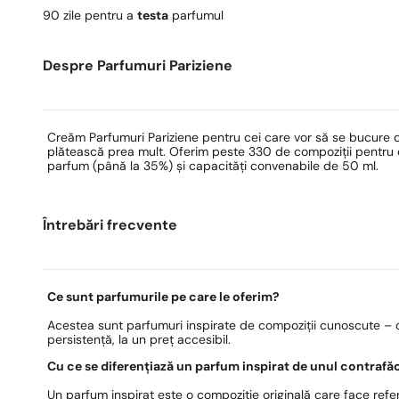
90 zile pentru a
testa
parfumul
Despre Parfumuri Pariziene
Creăm Parfumuri Pariziene pentru cei care vor să se bucure 
plătească prea mult. Oferim peste 330 de compoziții pentru ea
parfum (până la 35%) și capacități convenabile de 50 ml.
Întrebări frecvente
Ce sunt parfumurile pe care le oferim?
Acestea sunt parfumuri inspirate de compoziții cunoscute – c
persistență, la un preț accesibil.
Cu ce se diferențiază un parfum inspirat de unul contrafă
Un parfum inspirat este o compoziție originală care face refer