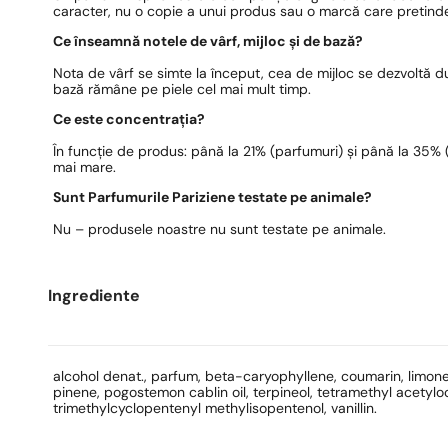
caracter, nu o copie a unui produs sau o marcă care pretinde
Ce înseamnă notele de vârf, mijloc și de bază?
Nota de vârf se simte la început, cea de mijloc se dezvoltă 
bază rămâne pe piele cel mai mult timp.
Ce este concentrația?
În funcție de produs: până la 21% (parfumuri) și până la 35% (e
mai mare.
Sunt Parfumurile Pariziene testate pe animale?
Nu – produsele noastre nu sunt testate pe animale.
Ingrediente
alcohol denat., parfum, beta-caryophyllene, coumarin, limonene,
pinene, pogostemon cablin oil, terpineol, tetramethyl acety
trimethylcyclopentenyl methylisopentenol, vanillin.