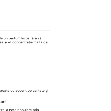
de un parfum luxos fără să
 și el, concentrație înaltă de
reate cu accent pe calitate și
cut?
ire la note populare prin