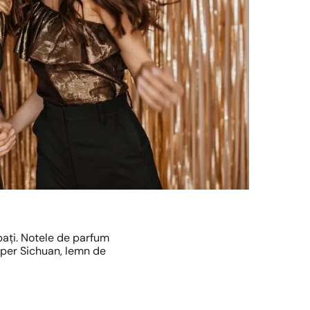
bați. Notele de parfum
iper Sichuan, lemn de