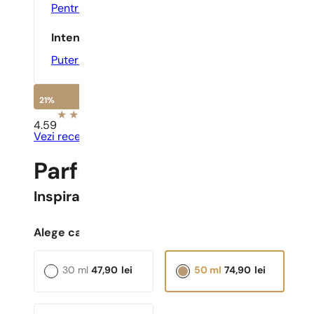
Pentru O Întâlnire
,
Seara
Intensitate
Puternic
21%
4.59
Vezi recenziile
Parfumuri Pariziene N° 3
Inspirat
Oud Wood
Alege capacitatea:
30 ml
47,90
lei
50 ml
74,90
lei