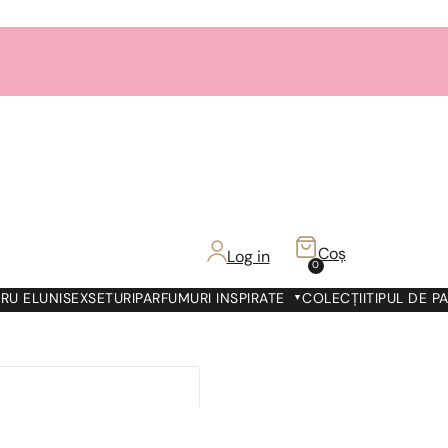
Coș
Log in
0
RU EL
UNISEX
SETURI
PARFUMURI INSPIRATE
COLECȚII
TIPUL DE P