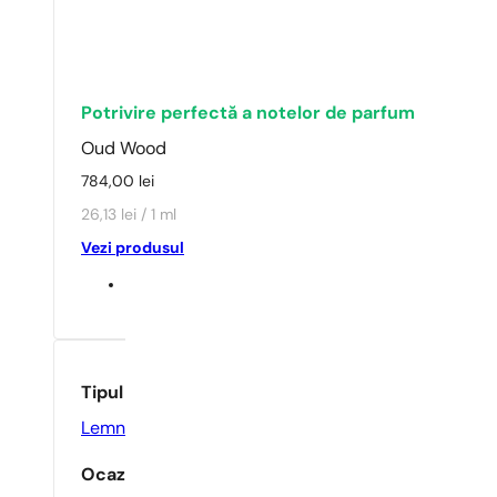
Potrivire perfectă a notelor de parfum
Oud Wood
784,00
lei
26,13 lei / 1 ml
Vezi produsul
Tipul parfumului
Lemnos
,
Oriental
Ocazie