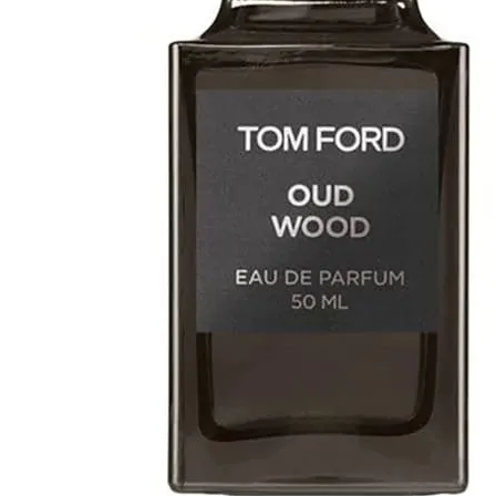
33 -
21
%