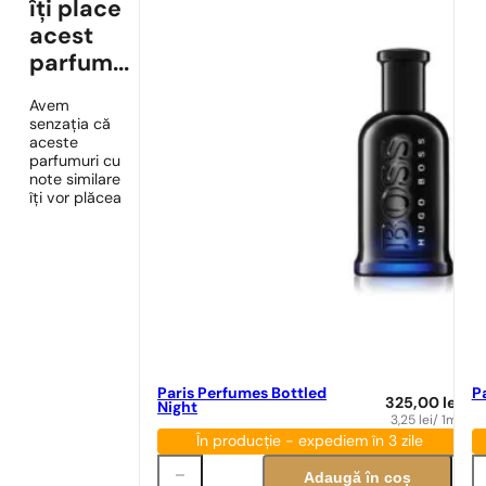
îți place
acest
parfum...
Avem
senzația că
aceste
parfumuri cu
note similare
îți vor plăcea
Paris Perfumes Bottled
P
325,00
lei
Night
3,25
lei
/ 1ml
În producție - expediem în 3 zile
Adaugă în coș