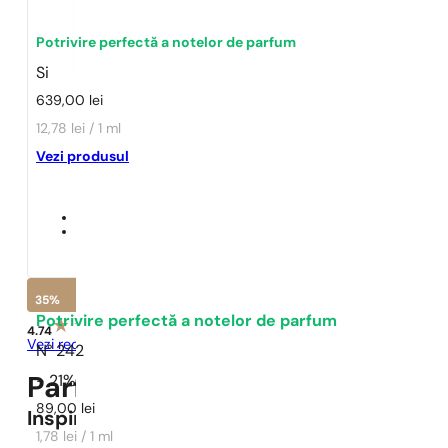
Potrivire perfectă a notelor de parfum
Si
639,00
lei
12,78 lei / 1 ml
Vezi produsul
35%
Potrivire perfectă a notelor de parfum
4.74
Vezi recenziile
N° 242
- 21%
Parfumuri Pariziene Elixir N° 
89,00
lei
Inspirat
Si
1,78 lei / 1 ml