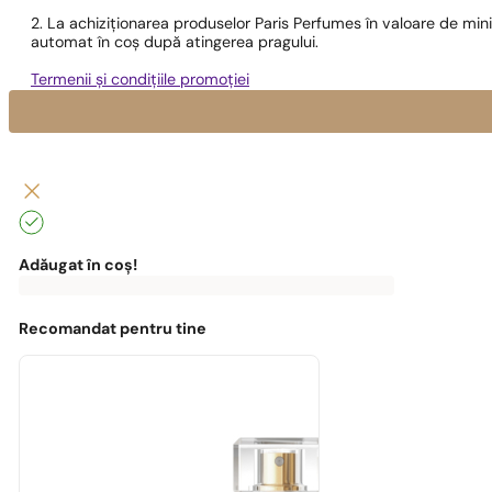
2. La achiziționarea produselor Paris Perfumes în valoare de min
automat în coș după atingerea pragului.
Termenii și condițiile promoției
Adăugat în coș!
0
lei
0,00
lei
Pentru
Poți
a
beneficia
beneficia
de
Recomandat pentru tine
de
transport
transport
gratuit!
gratuit,
ai
nevoie
de:
0,00
lei