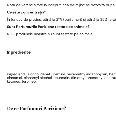
Nota de vârf se simte la început, cea de mijloc se dezvoltă după
Ce este concentrația?
În funcție de produs: până la 21% (parfumuri) și până la 35% (elixi
Sunt Parfumurile Pariziene testate pe animale?
Nu – produsele noastre nu sunt testate pe animale.
Ingrediente
ingredients: alcohol denat., parfum, hexamethylindanopyran, benz
cinnamal, cinnamyl alcohol, coumarin, dimethyl phenethyl acetate, 
ketones, terpineol.
De ce Parfumuri Pariziene?