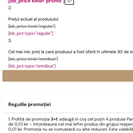
i
[bb_price kind="promo"]
Prețul actual al produsului
[bb_price kind="regular"]
[bb_pct type="regular"]
Cel mai mic preț la care produsul a fost oferit în ultimele 30 de 
[bb_price kind="omnibus"]
[bb_pct type="omnibus"]
Regulile promoției
1. Profită de promoția
3+1
: adaugă în coș cel puțin 4 produse Pa
de 0,01 lei – întotdeauna cel mai ieftin produs din grupul respec
0,01 lei. Promoția nu se cumulează cu alte reduceri. Este valabi