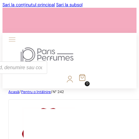
Sari la conținutul principal
Sari la subsol
0
Acasă
/
Pentru o întâlnire
/
N° 242