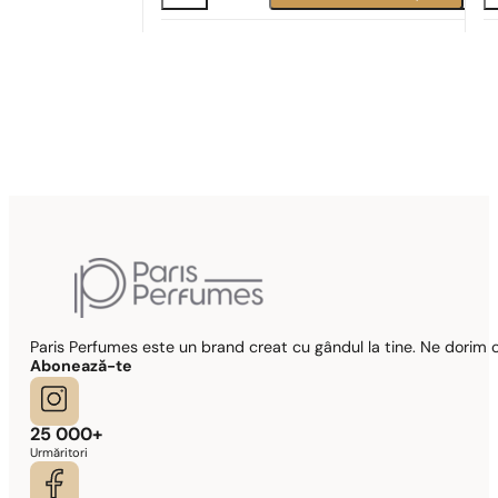
Potrivire parfum
Po
Potrivire perfectă
N° 149
89,00
lei
Paris Perfumes este un brand creat cu gândul la tine. Ne dorim c
Abonează-te
25 000+
Urmăritori