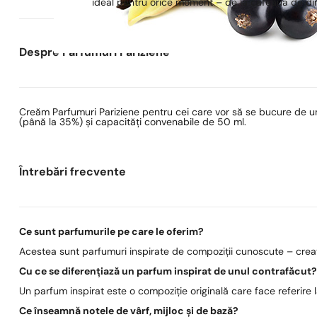
ideal pentru orice moment – de la cafeaua de dimi
Despre Parfumuri Pariziene
Creăm Parfumuri Pariziene pentru cei care vor să se bucure de un
(până la 35%) și capacități convenabile de 50 ml.
Întrebări frecvente
Ce sunt parfumurile pe care le oferim?
Acestea sunt parfumuri inspirate de compoziții cunoscute – create
Cu ce se diferențiază un parfum inspirat de unul contrafăcut
Un parfum inspirat este o compoziție originală care face referire
Ce înseamnă notele de vârf, mijloc și de bază?