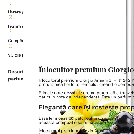
Livrare gratuită de la
169 lei
Livrare de la
5,00 lei
.
Cumpărături și plăți sigure
90 zile pentru a
testa
parfumul
Înlocuitor premium Giorgio
Descrierea
parfumului
Înlocuitorul premium Giorgio Armani Si – N° 242 Pa
profunzimea florilor și lemnului, creând o compozi
Primele note dezvăluie aroma puternică a frunzelor
dar cu o notă de independență. Este un parfum pent
Eleganță care își rostește pro
Baza lemnoasă cu patchouli și un accent subtil de
această compoziție se remarcă printr-o persistenț
Înlocuitorul premium Giorgio Armani Si – N° 242 