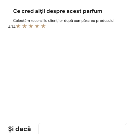
Ce cred alții despre acest parfum
Colectăm recenziile clienților după cumpărarea produsului
4.74
Și dacă