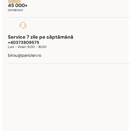
45 000+
Urmăritori
Service 7 zile pe săptămână
+40373809575
Luni - Vineri:
8:00 - 16:00
birou@parizian.ro