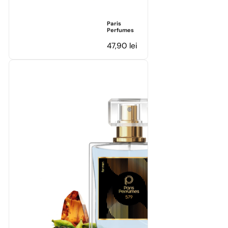
Paris
Perfumes
47,90
lei