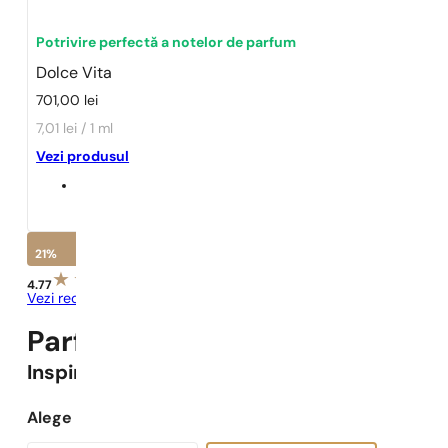
Potrivire perfectă a notelor de parfum
Dolce Vita
701,00
lei
7,01 lei / 1 ml
Vezi produsul
21%
4.77
Vezi recenziile
Parfumuri Pariziene N° 220 -
2
Inspirat
Dolce Vita
Alege capacitatea: