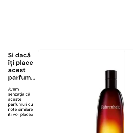
Și dacă
îți place
acest
parfum...
Avem
senzația că
aceste
parfumuri cu
note similare
îți vor plăcea