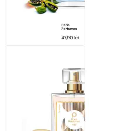
Paris
Perfumes
47,90
lei