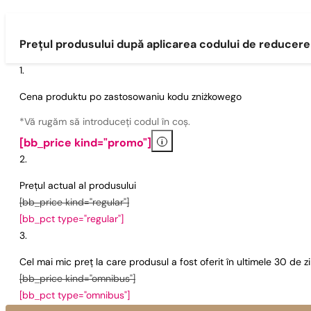
Prețul produsului după aplicarea codului de reducere
Cena produktu po zastosowaniu kodu zniżkowego
*Vă rugăm să introduceți codul în coș.
i
[bb_price kind="promo"]
Prețul actual al produsului
[bb_price kind="regular"]
[bb_pct type="regular"]
Cel mai mic preț la care produsul a fost oferit în ultimele 30 de 
[bb_price kind="omnibus"]
[bb_pct type="omnibus"]