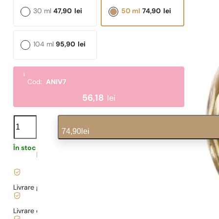
30 ml
47,90
lei
50 ml
74,90
lei
104 ml
95,90
lei
i
Cod:
ANIV7
56,18
lei
N°
220
74,90
lei
cantitate
În stoc
1,60
lei
/ 1ml, TVA inclus
|
Livrare gratuită de la
169 lei
Livrare de la
5,00 lei
.