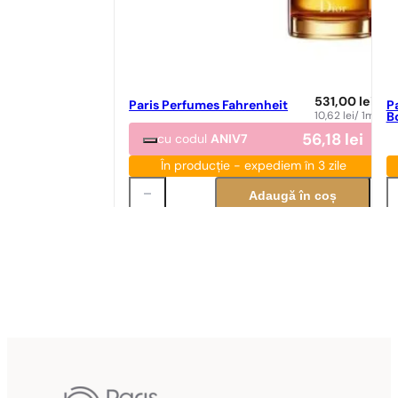
531,00
lei
Paris Perfumes Fahrenheit
P
10,62
lei
/ 1ml
B
56,18
lei
cu codul
ANIV7
În producție - expediem în 3 zile
Adaugă în coș
Potrivire parfum
Po
Potrivire perfectă
N° 35
89,00
lei