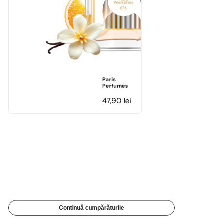
Paris
Perfumes
47,90
lei
Continuă cumpărăturile