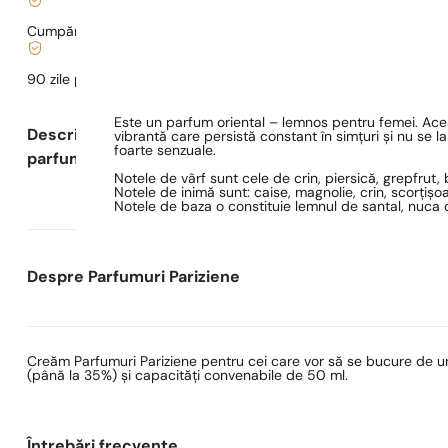
Cumpărături și plăți sigure
90 zile pentru a
testa
parfumul
Este un parfum oriental – lemnos pentru femei. Aces
Descrierea
vibrantă care persistă constant în simțuri și nu se l
foarte senzuale.
parfumului
Notele de vârf sunt cele de crin, piersică, grepfrut
Notele de inimă sunt: caise, magnolie, crin, scorțișoa
Notele de baza o constituie lemnul de santal, nuca d
Despre Parfumuri Pariziene
Creăm Parfumuri Pariziene pentru cei care vor să se bucure de un
(până la 35%) și capacități convenabile de 50 ml.
Întrebări frecvente