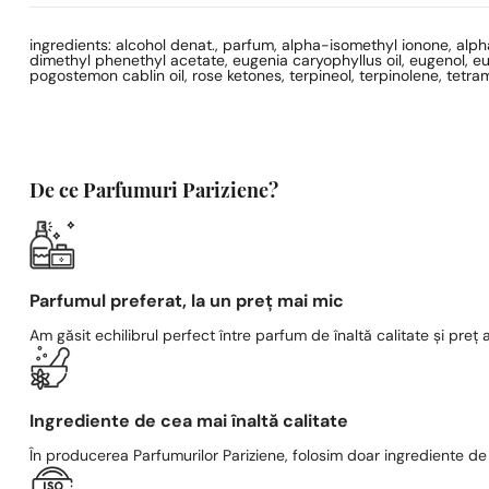
ingredients: alcohol denat., parfum, alpha-isomethyl ionone, alpha-
dimethyl phenethyl acetate, eugenia caryophyllus oil, eugenol, eug
pogostemon cablin oil, rose ketones, terpineol, terpinolene, tetr
De ce Parfumuri Pariziene?
Parfumul preferat, la un preț mai mic
Am găsit echilibrul perfect între parfum de înaltă calitate și preț a
Ingrediente de cea mai înaltă calitate
În producerea Parfumurilor Pariziene, folosim doar ingrediente de c