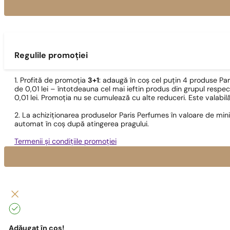
Regulile promoției
1. Profită de promoția
3+1
: adaugă în coș cel puțin 4 produse Pa
de 0,01 lei – întotdeauna cel mai ieftin produs din grupul respec
0,01 lei. Promoția nu se cumulează cu alte reduceri. Este valabi
2. La achiziționarea produselor Paris Perfumes în valoare de min
automat în coș după atingerea pragului.
Termenii și condițiile promoției
Adăugat în coș!