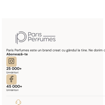
Potrivire perfectă
N° 438
89,00
lei
Paris Perfumes este un brand creat cu gândul la tine. Ne dorim c
Abonează-te
25 000+
Urmăritori
45 000+
Urmăritori