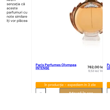
Avem
senzația că
aceste
parfumuri cu
note similare
îți vor plăcea
Paris Perfumes Olympea
P
762,00
lei
INTENSE
Ul
9,53
lei
/ 1ml
În producție - expediem în 3 zile
Adaugă în coș
Potrivire parfum
Po