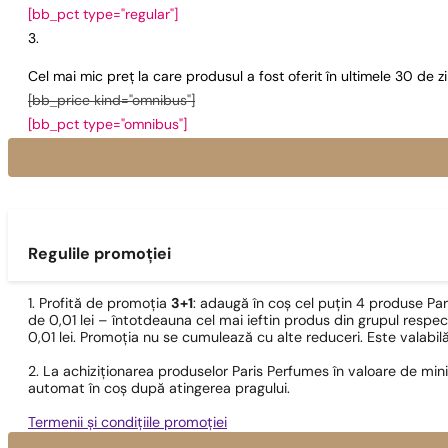
[bb_pct type="regular"]
Cel mai mic preț la care produsul a fost oferit în ultimele 30 de 
[bb_price kind="omnibus"]
[bb_pct type="omnibus"]
Regulile promoției
1. Profită de promoția
3+1
: adaugă în coș cel puțin 4 produse Pa
de 0,01 lei – întotdeauna cel mai ieftin produs din grupul respec
0,01 lei. Promoția nu se cumulează cu alte reduceri. Este valabi
2. La achiziționarea produselor Paris Perfumes în valoare de min
automat în coș după atingerea pragului.
Termenii și condițiile promoției