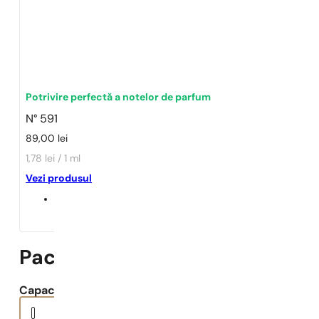
Potrivire perfectă a notelor de parfum
N° 591
89,00
lei
1,78 lei / 1 ml
Vezi produsul
Paco Rabanne | 1 Million Elixir
Capacitate: