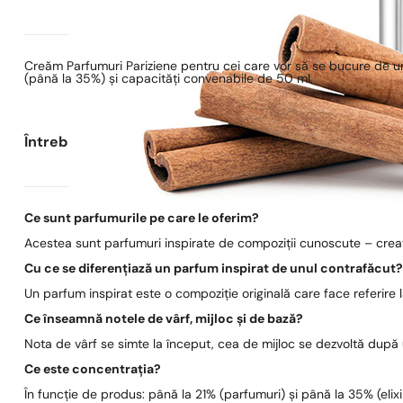
Creăm Parfumuri Pariziene pentru cei care vor să se bucure de un
(până la 35%) și capacități convenabile de 50 ml.
Întrebări frecvente
Ce sunt parfumurile pe care le oferim?
Acestea sunt parfumuri inspirate de compoziții cunoscute – create
Cu ce se diferențiază un parfum inspirat de unul contrafăcut
Un parfum inspirat este o compoziție originală care face referire
Ce înseamnă notele de vârf, mijloc și de bază?
Nota de vârf se simte la început, cea de mijloc se dezvoltă după
Ce este concentrația?
În funcție de produs: până la 21% (parfumuri) și până la 35% (elixi