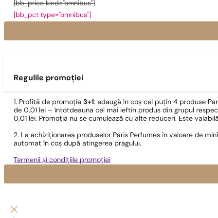
[bb_price kind="omnibus"]
[bb_pct type="omnibus"]
Regulile promoției
1. Profită de promoția
3+1
: adaugă în coș cel puțin 4 produse Pa
de 0,01 lei – întotdeauna cel mai ieftin produs din grupul respec
0,01 lei. Promoția nu se cumulează cu alte reduceri. Este valabi
2. La achiziționarea produselor Paris Perfumes în valoare de min
automat în coș după atingerea pragului.
Termenii și condițiile promoției