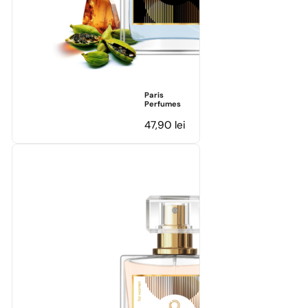
Paris
Perfumes
47,90
lei