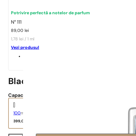
Potrivire perfectă a notelor de parfum
N° 111
89,00
lei
1,78 lei / 1 ml
Vezi produsul
Black XS
Capacitate:
100
ml
399,00
lei
Black