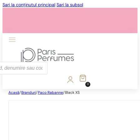
Sari la conținutul principal
Sari la subsol
0
Acasă
/
Branduri
/
Paco Rabanne
/
Black XS