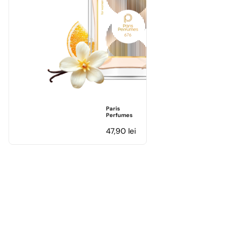
Paris
Perfumes
47,90
lei