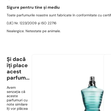
Sigure pentru tine și mediu
Toate parfumurile noastre sunt fabricate în conformitate cu cert
(UE) Nr. 1223/2009 și ISO 22716
Nealergice. Netestate pe animale.
Și dacă
îți place
acest
parfum...
Avem
senzația că
aceste
parfumuri cu
note similare
îți vor plăcea