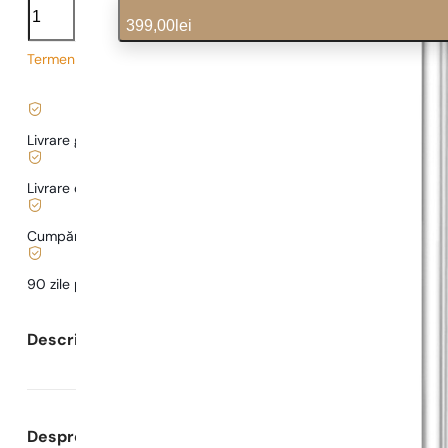
XS
399,00
lei
cantitate
Termen de livrare prelungit
3,99
lei
/ 1ml, TVA inclus
|
Livrare gratuită de la
169 lei
Livrare de la
5,00 lei
.
Cumpărături și plăți sigure
90 zile pentru a
testa
parfumul
Descrierea parfumului
Despre Parfumuri Pariziene