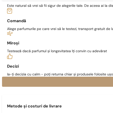
Este natural să vrei să fii sigur de alegerile tale. De aceea ai la di
Comandă
Alege parfumurile pe care vrei să le testezi, transport gratuit de la
Miroși
Testează dacă parfumul și longevitatea îți convin cu adevărat
Decizi
Ia-ți decizia cu calm - poți returna chiar și produsele folosite ușo
Metode și costuri de livrare