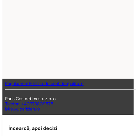
Regulament
Politica de confidențialitate
Paris Cosmetics sp. z o. o.
Telefon: +40373809575
birou@parizian.ro
Încearcă, apoi decizi