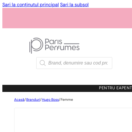
Sari la conținutul principal
Sari la subsol
Products
search
PENTRU EA
PENT
Acasă
/
Branduri
/
Hugo Boss
/
Femme