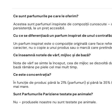
Ce sunt parfumurile pe care le oferim?
Acestea sunt parfumuri inspirate de compoziții cunoscute – c
persistență, la un preț accesibil.
Cu ce se diferențiază un parfum inspirat de unul contrafă
Un parfum inspirat este o compoziție originală care face refer
caracter, nu o copie a unui produs sau o marcă care pretinde
Ce înseamnă notele de vârf, mijloc și de bază?
Nota de vârf se simte la început, cea de mijloc se dezvoltă 
bază rămâne pe piele cel mai mult timp.
Ce este concentrația?
În funcție de produs: până la 21% (parfumuri) și până la 35% (e
mai mare.
Sunt Parfumurile Pariziene testate pe animale?
Nu – produsele noastre nu sunt testate pe animale.