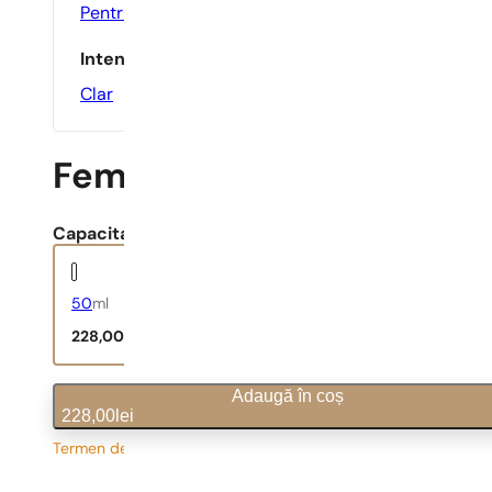
Pentru Birou
,
Pentru O Întâlnire
,
Zilnic
Intensitate
Clar
Femme
Capacitate:
50
ml
228,00
lei
Adaugă în coș
228,00
lei
Termen de livrare prelungit
4,56
lei
/ 1ml, TVA inclus
|