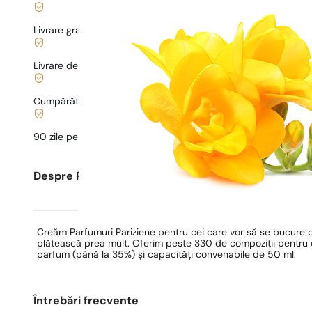
Livrare gratuită de la
169 lei
Livrare de la
5,00 lei
.
Cumpărături și plăți sigure
90 zile pentru a
testa
parfumul
Despre Parfumuri Pariziene
Creăm Parfumuri Pariziene pentru cei care vor să se bucure 
plătească prea mult. Oferim peste 330 de compoziții pentru ea
parfum (până la 35%) și capacități convenabile de 50 ml.
Întrebări frecvente