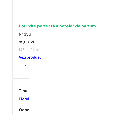
Potrivire perfectă a notelor de parfum
N° 336
89,00
lei
1,78 lei / 1 ml
Vezi produsul
Tipul parfumului
Floral
,
Fructos
Ocazie