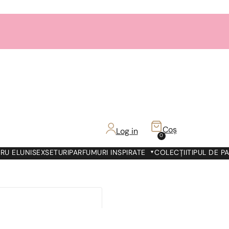
Coș
Log in
0
RU EL
UNISEX
SETURI
PARFUMURI INSPIRATE
COLECȚII
TIPUL DE P