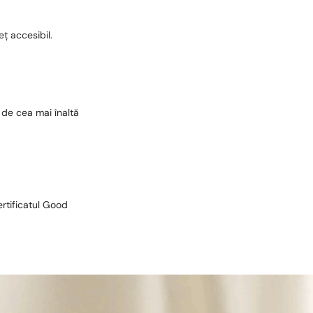
eț accesibil.
 de cea mai înaltă
ertificatul Good