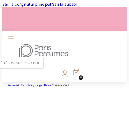
Sari la conținutul principal
Sari la subsol
0
Acasă
/
Branduri
/
Hugo Boss
/
Deep Red