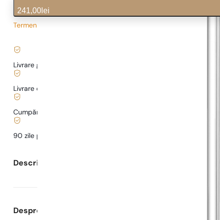
241,00
lei
Termen de livrare prelungit
2,68
lei
/ 1ml, TVA inclus
|
Livrare gratuită de la
169 lei
Livrare de la
5,00 lei
.
Cumpărături și plăți sigure
90 zile pentru a
testa
parfumul
Descrierea parfumului
Despre Parfumuri Pariziene