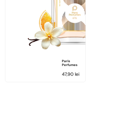
Paris
Perfumes
47,90
lei