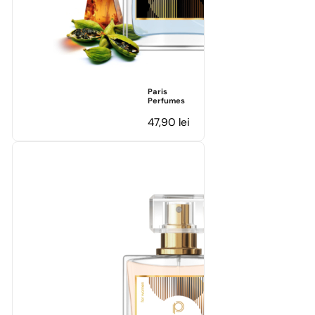
Paris
Perfumes
47,90
lei