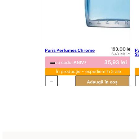
193,00
lei
Paris Perfumes Chrome
P
6,43
lei
/ 1ml
S
35,93
lei
cu codul
ANIV7
În producție - expediem în 3 zile
Adaugă în coș
Potrivire parfum
Po
Potrivire perfectă
N° 123
89,00
lei