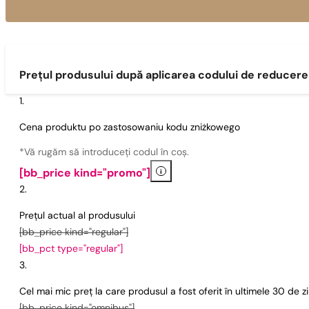
Prețul produsului după aplicarea codului de reducere
Cena produktu po zastosowaniu kodu zniżkowego
*Vă rugăm să introduceți codul în coș.
i
[bb_price kind="promo"]
Prețul actual al produsului
[bb_price kind="regular"]
[bb_pct type="regular"]
Cel mai mic preț la care produsul a fost oferit în ultimele 30 de 
[bb_price kind="omnibus"]