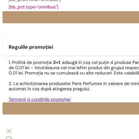
[bb_pct type="omnibus"]
Regulile promoției
1. Profită de promoția
3+1
: adaugă în coș cel puțin 4 produse Pa
de 0,01 lei – întotdeauna cel mai ieftin produs din grupul respec
0,01 lei. Promoția nu se cumulează cu alte reduceri. Este valabi
2. La achiziționarea produselor Paris Perfumes în valoare de min
automat în coș după atingerea pragului.
Termenii și condițiile promoției