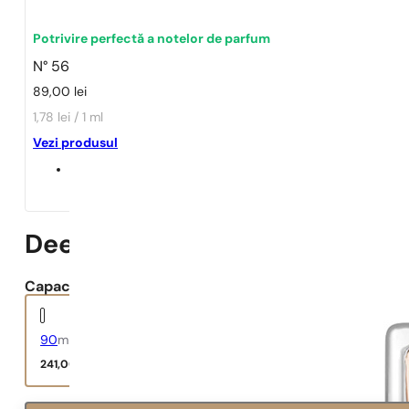
Potrivire perfectă a notelor de parfum
N° 56
89,00
lei
1,78 lei / 1 ml
Vezi produsul
Deep Red
Capacitate:
90
ml
241,00
lei