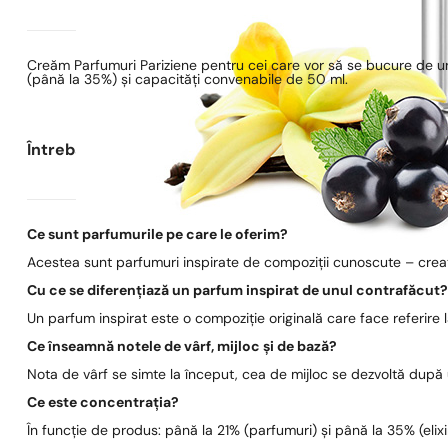
Creăm Parfumuri Pariziene pentru cei care vor să se bucure de un
(până la 35%) și capacități convenabile de 50 ml.
Întrebări frecvente
Ce sunt parfumurile pe care le oferim?
Acestea sunt parfumuri inspirate de compoziții cunoscute – create
Cu ce se diferențiază un parfum inspirat de unul contrafăcut
Un parfum inspirat este o compoziție originală care face referire
Ce înseamnă notele de vârf, mijloc și de bază?
Nota de vârf se simte la început, cea de mijloc se dezvoltă după
Ce este concentrația?
În funcție de produs: până la 21% (parfumuri) și până la 35% (elixi