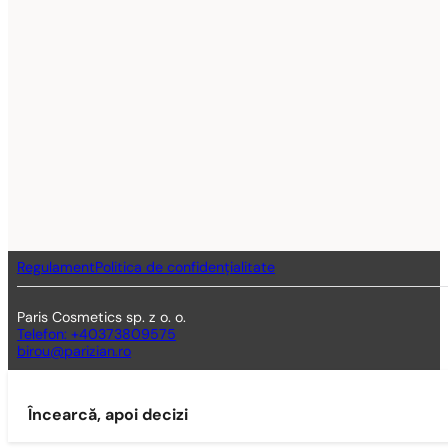
Regulament
Politica de confidențialitate
Paris Cosmetics sp. z o. o.
Telefon: +40373809575
birou@parizian.ro
Încearcă, apoi decizi