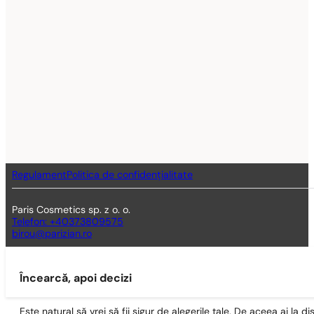
Regulament
Politica de confidențialitate
Paris Cosmetics sp. z o. o.
Telefon: +40373809575
birou@parizian.ro
Încearcă, apoi decizi
Este natural să vrei să fii sigur de alegerile tale. De aceea ai la di