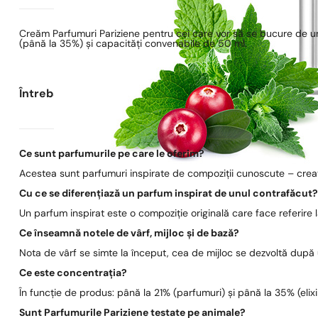
Creăm Parfumuri Pariziene pentru cei care vor să se bucure de un
(până la 35%) și capacități convenabile de 50 ml.
Întrebări frecvente
Ce sunt parfumurile pe care le oferim?
Acestea sunt parfumuri inspirate de compoziții cunoscute – create
Cu ce se diferențiază un parfum inspirat de unul contrafăcut
Un parfum inspirat este o compoziție originală care face referire
Ce înseamnă notele de vârf, mijloc și de bază?
Nota de vârf se simte la început, cea de mijloc se dezvoltă după
Ce este concentrația?
În funcție de produs: până la 21% (parfumuri) și până la 35% (elixi
Sunt Parfumurile Pariziene testate pe animale?