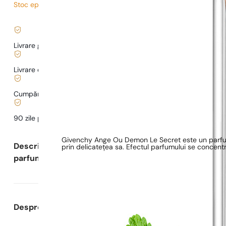
Stoc epuizat
5,80
lei
/ 1ml, TVA inclus
|
Livrare gratuită de la
169 lei
Livrare de la
5,00 lei
.
Cumpărături și plăți sigure
90 zile pentru a
testa
parfumul
Givenchy Ange Ou Demon Le Secret este un parfum flo
Descrierea
prin delicatețea sa. Efectul parfumului se concentr
parfumului
Despre Parfumuri Pariziene