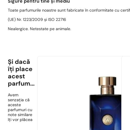
Sigure pentru tine și mediu
Toate parfumurile noastre sunt fabricate în conformitate cu cert
(UE) Nr. 1223/2009 și ISO 22716
Nealergice. Netestate pe animale.
Și dacă
îți place
acest
parfum...
Avem
senzația că
aceste
parfumuri cu
note similare
îți vor plăcea