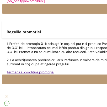
[bb_pct type="omnibus"]
Regulile promoției
1. Profită de promoția
3+1
: adaugă în coș cel puțin 4 produse Pa
de 0,01 lei – întotdeauna cel mai ieftin produs din grupul respec
0,01 lei. Promoția nu se cumulează cu alte reduceri. Este valabi
2. La achiziționarea produselor Paris Perfumes în valoare de min
automat în coș după atingerea pragului.
Termenii și condițiile promoției