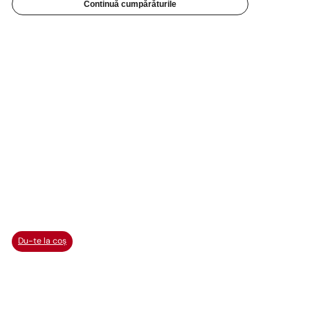
Continuă cumpărăturile
Du-te la coș