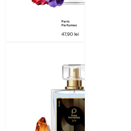
Paris
Perfumes
47,90
lei