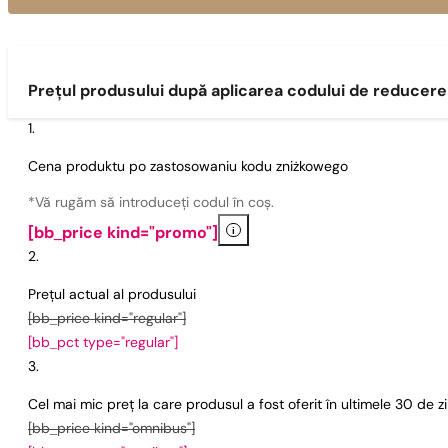
Prețul produsului după aplicarea codului de reducere
Cena produktu po zastosowaniu kodu zniżkowego
*Vă rugăm să introduceți codul în coș.
i
[bb_price kind="promo"]
Prețul actual al produsului
[bb_price kind="regular"]
[bb_pct type="regular"]
Cel mai mic preț la care produsul a fost oferit în ultimele 30 de 
[bb_price kind="omnibus"]