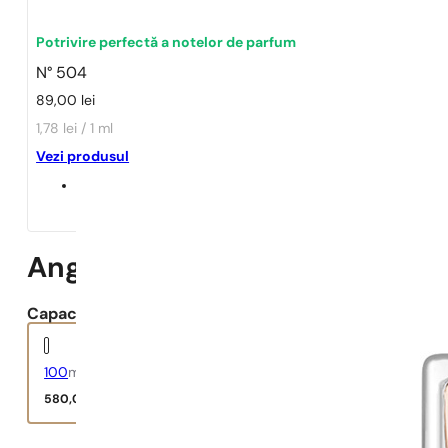
1 - 3 buc.
4 buc. pentru
0,01 lei!
Potrivire perfectă a notelor de parfum
N° 504
89,00
lei
1,78 lei / 1 ml
Vezi produsul
Ange Ou Demon Le Secret
Capacitate:
100
ml
580,00
lei