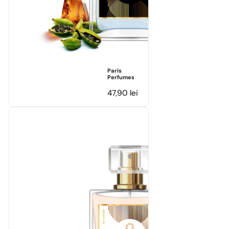
Paris
Perfumes
47,90
lei