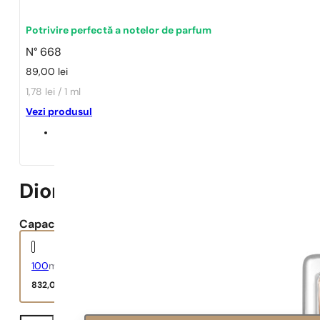
Potrivire perfectă a notelor de parfum
N° 668
89,00
lei
1,78 lei / 1 ml
Vezi produsul
Dior | Pure Poison
Capacitate:
100
ml
832,00
lei
Dior