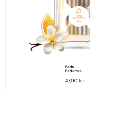
Paris
Perfumes
47,90
lei