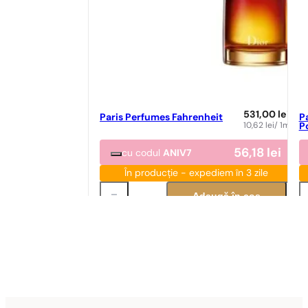
531,00
lei
Paris Perfumes Fahrenheit
P
10,62
lei
/ 1ml
P
56,18
lei
cu codul
ANIV7
În producție - expediem în 3 zile
Adaugă în coș
Potrivire parfum
Po
Potrivire perfectă
N° 35
89,00
lei