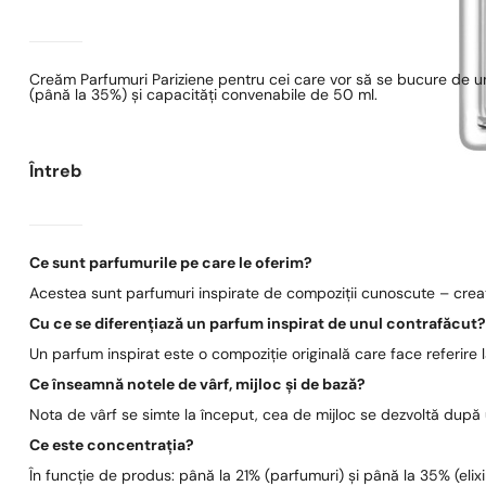
Creăm Parfumuri Pariziene pentru cei care vor să se bucure de un
(până la 35%) și capacități convenabile de 50 ml.
Întrebări frecvente
Ce sunt parfumurile pe care le oferim?
Acestea sunt parfumuri inspirate de compoziții cunoscute – create
Cu ce se diferențiază un parfum inspirat de unul contrafăcut
Un parfum inspirat este o compoziție originală care face referire
Ce înseamnă notele de vârf, mijloc și de bază?
Nota de vârf se simte la început, cea de mijloc se dezvoltă după
Ce este concentrația?
În funcție de produs: până la 21% (parfumuri) și până la 35% (elixi