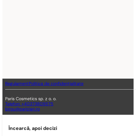
Regulament
Politica de confidențialitate
Paris Cosmetics sp. z o. o.
Telefon: +40373809575
birou@parizian.ro
Încearcă, apoi decizi