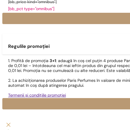
[bb_price kind="omnibus"]
[bb_pct type="omnibus"]
Regulile promoției
1. Profită de promoția
3+1
: adaugă în coș cel puțin 4 produse Pa
de 0,01 lei – întotdeauna cel mai ieftin produs din grupul respec
0,01 lei. Promoția nu se cumulează cu alte reduceri. Este valabi
2. La achiziționarea produselor Paris Perfumes în valoare de min
automat în coș după atingerea pragului.
Termenii și condițiile promoției