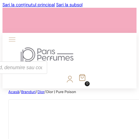
Sari la conținutul principal
Sari la subsol
0
Acasă
/
Branduri
/
Dior
/
Dior | Pure Poison