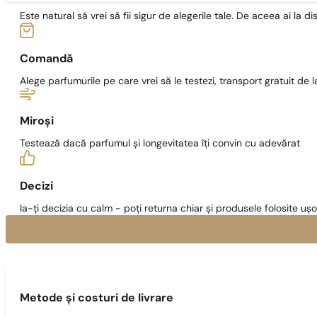
Este natural să vrei să fii sigur de alegerile tale. De aceea ai la di
Comandă
Alege parfumurile pe care vrei să le testezi, transport gratuit de la
Miroși
Testează dacă parfumul și longevitatea îți convin cu adevărat
Decizi
Ia-ți decizia cu calm - poți returna chiar și produsele folosite ușo
Metode și costuri de livrare