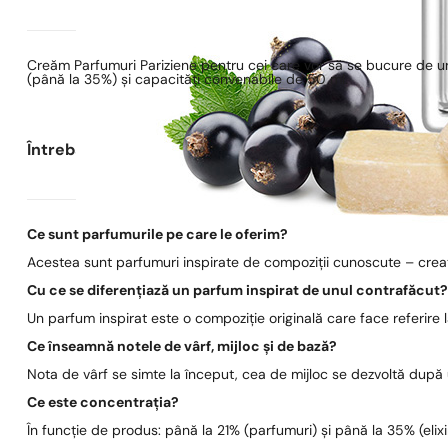
Creăm Parfumuri Pariziene pentru cei care vor să se bucure de un
(până la 35%) și capacități convenabile de 50 ml.
Întrebări frecvente
Ce sunt parfumurile pe care le oferim?
Acestea sunt parfumuri inspirate de compoziții cunoscute – create
Cu ce se diferențiază un parfum inspirat de unul contrafăcut
Un parfum inspirat este o compoziție originală care face referire
Ce înseamnă notele de vârf, mijloc și de bază?
Nota de vârf se simte la început, cea de mijloc se dezvoltă după
Ce este concentrația?
În funcție de produs: până la 21% (parfumuri) și până la 35% (elixi