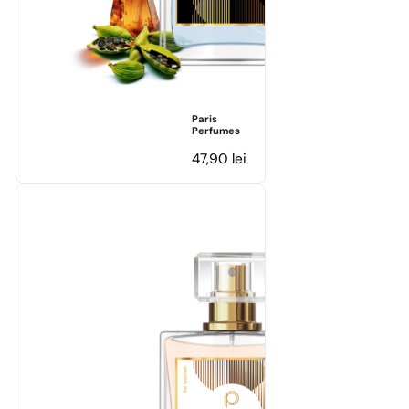
Paris
Perfumes
47,90
lei