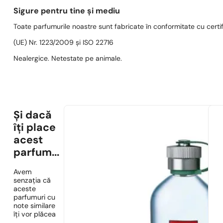
Sigure pentru tine și mediu
Toate parfumurile noastre sunt fabricate în conformitate cu cert
(UE) Nr. 1223/2009 și ISO 22716
Nealergice. Netestate pe animale.
Și dacă
îți place
acest
parfum...
Avem
senzația că
aceste
parfumuri cu
note similare
îți vor plăcea