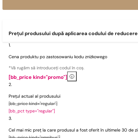
Prețul produsului după aplicarea codului de reducere
Cena produktu po zastosowaniu kodu zniżkowego
*Vă rugăm să introduceți codul în coș.
i
[bb_price kind="promo"]
Prețul actual al produsului
[bb_price kind="regular"]
[bb_pct type="regular"]
Cel mai mic preț la care produsul a fost oferit în ultimele 30 de 
[bb_price kind="omnibus"]