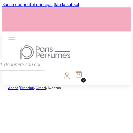
Sari la conținutul principal
Sari la subsol
0
Acasă
/
Branduri
/
Creed
/
Aventus