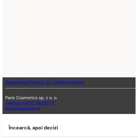
Regulament
Politica de confidențialitate
Paris Cosmetics sp. z o. o.
Telefon: +40373809575
birou@parizian.ro
Încearcă, apoi decizi