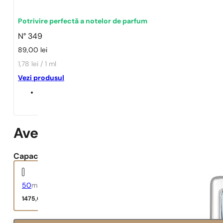
Potrivire perfectă a notelor de parfum
N° 349
89,00
lei
1,78 lei / 1 ml
Vezi produsul
Aventus
Capacitate:
50
ml
1475,00
lei