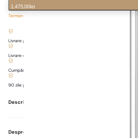
1.475,00
lei
Termen de livrare prelungit
29,50
lei
/ 1ml, TVA inclus
|
Livrare gratuită de la
169 lei
Livrare de la
5,00 lei
.
Cumpărături și plăți sigure
90 zile pentru a
testa
parfumul
Descrierea parfumului
Despre Parfumuri Pariziene