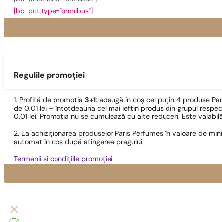
[bb_pct type="omnibus"]
Regulile promoției
1. Profită de promoția
3+1
: adaugă în coș cel puțin 4 produse Pa
de 0,01 lei – întotdeauna cel mai ieftin produs din grupul respec
0,01 lei. Promoția nu se cumulează cu alte reduceri. Este valabi
2. La achiziționarea produselor Paris Perfumes în valoare de min
automat în coș după atingerea pragului.
Termenii și condițiile promoției