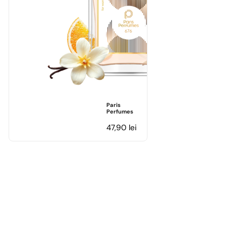
Paris
Perfumes
47,90
lei