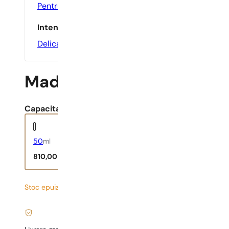
Pentru Activ
,
Pentru Birou
,
Pentru O Întâlnire
,
Zilnic
Intensitate
Delicate
Mademoiselle L’Eau Priv
Capacitate:
50
ml
810,00
lei
Stoc epuizat
16,20
lei
/ 1ml, TVA inclus
|