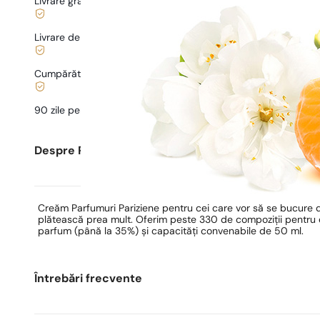
Livrare gratuită de la
169 lei
Livrare de la
5,00 lei
.
Cumpărături și plăți sigure
90 zile pentru a
testa
parfumul
Despre Parfumuri Pariziene
Creăm Parfumuri Pariziene pentru cei care vor să se bucure 
plătească prea mult. Oferim peste 330 de compoziții pentru ea
parfum (până la 35%) și capacități convenabile de 50 ml.
Întrebări frecvente