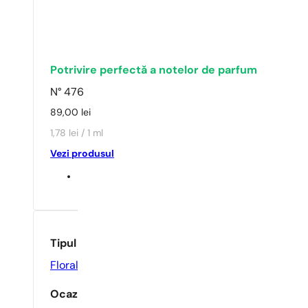
Potrivire perfectă a notelor de parfum
N° 476
89,00
lei
1,78 lei / 1 ml
Vezi produsul
Tipul parfumului
Floral
,
Oriental
Ocazie