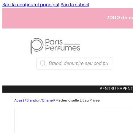
Sari la conținutul principal
Sari la subsol
7000 de c
1 - 3 buc.
4 buc. pentru
0,0
7000 de c
Products
search
1 - 3 buc.
4 buc. pentru
0,0
7000 de c
PENTRU EA
PENT
Acasă
/
Branduri
/
Chanel
/
Mademoiselle L’Eau Privee
1 - 3 buc.
4 buc. pentru
0,0