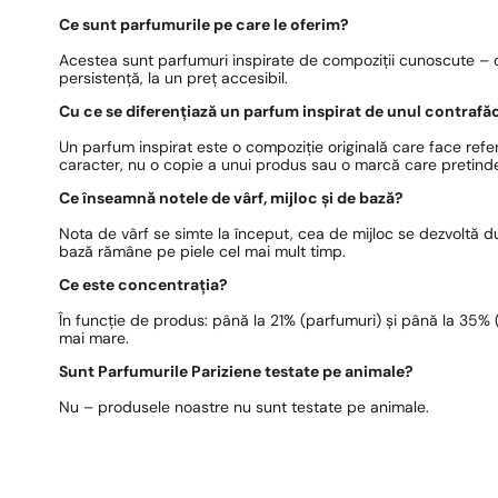
Ce sunt parfumurile pe care le oferim?
Acestea sunt parfumuri inspirate de compoziții cunoscute – c
persistență, la un preț accesibil.
Cu ce se diferențiază un parfum inspirat de unul contrafă
Un parfum inspirat este o compoziție originală care face refer
caracter, nu o copie a unui produs sau o marcă care pretinde
Ce înseamnă notele de vârf, mijloc și de bază?
Nota de vârf se simte la început, cea de mijloc se dezvoltă 
bază rămâne pe piele cel mai mult timp.
Ce este concentrația?
În funcție de produs: până la 21% (parfumuri) și până la 35% (e
mai mare.
Sunt Parfumurile Pariziene testate pe animale?
Nu – produsele noastre nu sunt testate pe animale.