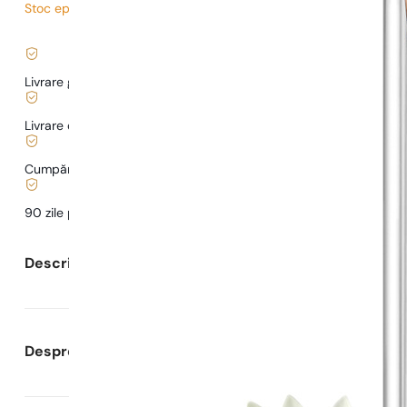
Stoc epuizat
16,80
lei
/ 1ml, TVA inclus
|
Livrare gratuită de la
169 lei
Livrare de la
5,00 lei
.
Cumpărături și plăți sigure
90 zile pentru a
testa
parfumul
Descrierea parfumului
Despre Parfumuri Pariziene