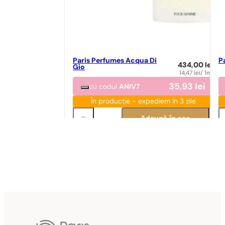
Paris Perfumes Acqua Di
P
434,00
lei
Gio
14,47
lei
/ 1ml
35,93
lei
cu codul
ANIV7
În producție - expediem în 3 zile
Adaugă în coș
Potrivire parfum
Po
Potrivire perfectă
N° 57
89,00
lei