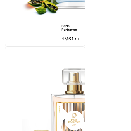
Paris
Perfumes
47,90
lei