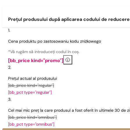
Prețul produsului după aplicarea codului de reducere
Cena produktu po zastosowaniu kodu zniżkowego
*Vă rugăm să introduceți codul în coș.
i
[bb_price kind="promo"]
Prețul actual al produsului
[bb_price kind="regular"]
[bb_pct type="regular"]
Cel mai mic preț la care produsul a fost oferit în ultimele 30 de 
[bb_price kind="omnibus"]
[bb_pct type="omnibus"]