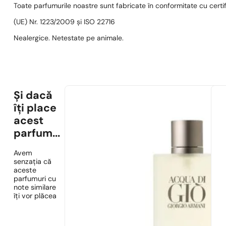
Toate parfumurile noastre sunt fabricate în conformitate cu cert
(UE) Nr. 1223/2009 și ISO 22716
Nealergice. Netestate pe animale.
Și dacă
îți place
acest
parfum...
Avem
senzația că
aceste
parfumuri cu
note similare
îți vor plăcea