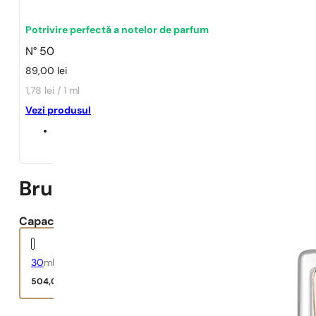
1 - 3 buc.
4 buc. pentru
0,01 lei!
Potrivire perfectă a notelor de parfum
N° 50
89,00
lei
1,78 lei / 1 ml
Vezi produsul
Bruno Banani
Capacitate:
30
ml
504,00
lei