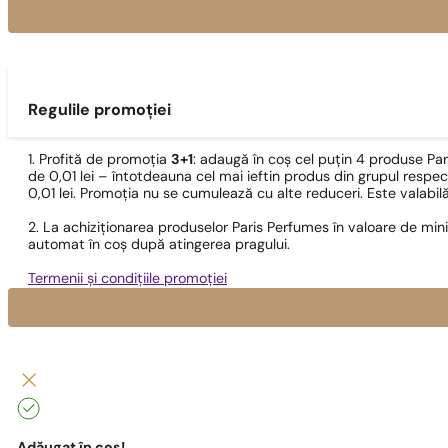
Regulile promoției
1. Profită de promoția
3+1
: adaugă în coș cel puțin 4 produse Pa
de 0,01 lei – întotdeauna cel mai ieftin produs din grupul respec
0,01 lei. Promoția nu se cumulează cu alte reduceri. Este valabi
2. La achiziționarea produselor Paris Perfumes în valoare de min
automat în coș după atingerea pragului.
Termenii și condițiile promoției