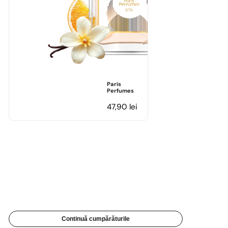
Paris
Perfumes
47,90
lei
Continuă cumpărăturile