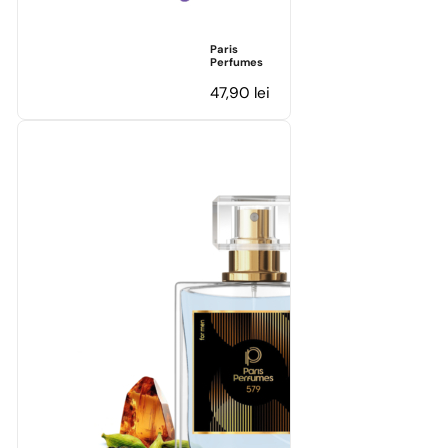
Paris
Perfumes
47,90
lei