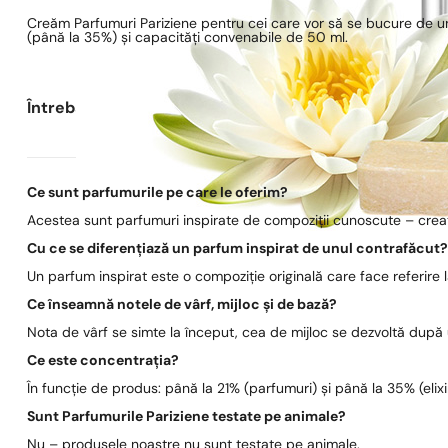
Creăm Parfumuri Pariziene pentru cei care vor să se bucure de un
(până la 35%) și capacități convenabile de 50 ml.
Întrebări frecvente
Ce sunt parfumurile pe care le oferim?
Acestea sunt parfumuri inspirate de compoziții cunoscute – create
Cu ce se diferențiază un parfum inspirat de unul contrafăcut
Un parfum inspirat este o compoziție originală care face referire
Ce înseamnă notele de vârf, mijloc și de bază?
Nota de vârf se simte la început, cea de mijloc se dezvoltă după
Ce este concentrația?
În funcție de produs: până la 21% (parfumuri) și până la 35% (elixi
Sunt Parfumurile Pariziene testate pe animale?
Nu – produsele noastre nu sunt testate pe animale.