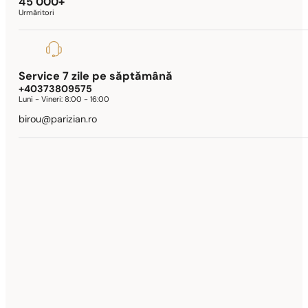
45 000+
Urmăritori
Service 7 zile pe săptămână
+40373809575
Luni - Vineri:
8:00 - 16:00
birou@parizian.ro