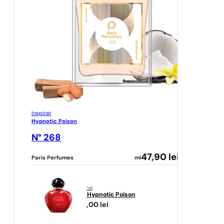
Inspirat
Hypnotic Poison
N° 268
47,90
lei
Paris Perfumes
ml
original
Dior
Hypnotic Poison
467,00
lei