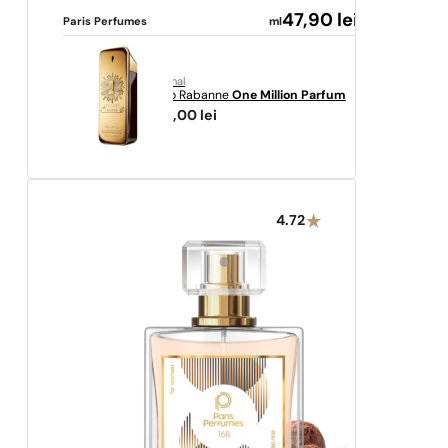
47,90
lei
Paris Perfumes
ml
original
Paco Rabanne
One Million Parfum
749,00
lei
4.72