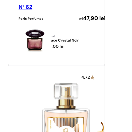
N° 62
47,90
lei
Paris Perfumes
ml
original
Versace
Crystal Noir
386,00
lei
4.72