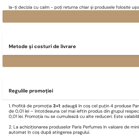
Ia-ți decizia cu calm - poți returna chiar și produsele folosite ușo
Metode și costuri de livrare
Regulile promoției
1. Profită de promoția
3+1
: adaugă în coș cel puțin 4 produse Pa
de 0,01 lei – întotdeauna cel mai ieftin produs din grupul respec
0,01 lei. Promoția nu se cumulează cu alte reduceri. Este valabi
2. La achiziționarea produselor Paris Perfumes în valoare de min
automat în coș după atingerea pragului.