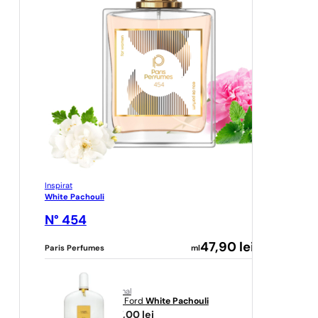
Inspirat
White Pachouli
N° 454
47,90
lei
Paris Perfumes
ml
original
Tom Ford
White Pachouli
967,00
lei