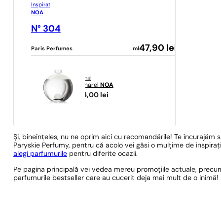
Inspirat
NOA
N° 304
47,90
lei
Paris Perfumes
ml
original
Cacharel
NOA
504,00
lei
Și, bineînțeles, nu ne oprim aici cu recomandările! Te încurajăm s
Paryskie Perfumy, pentru că acolo vei găsi o mulțime de inspirați
alegi parfumurile
pentru diferite ocazii.
Pe pagina principală vei vedea mereu promoțiile actuale, precum
parfumurile bestseller care au cucerit deja mai mult de o inimă!