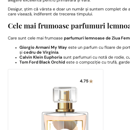
alegere excelentă pentru primăvară și vară.
Desigur, știm că vârsta e doar un număr și suntem complet de a
care visează, indiferent de trecerea timpului.
Cele mai frumoase parfumuri lemnoa
Care sunt cele mai frumoase
parfumuri lemnoase de Ziua Fem
Giorgio Armani My Way
este un parfum cu floare de port
și
cedru de Virginia
.
Calvin Klein Euphoria
sunt parfumuri cu notă de rodie, cu
Tom Ford Black Orchid
este o compoziție cu trufă, gard
4.75