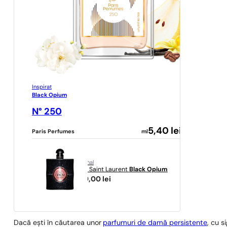
Inspirat
Black Opium
N° 250
5,40
lei
Paris Perfumes
ml
original
Yves Saint Laurent
Black Opium
349,00
lei
Dacă ești în căutarea unor
parfumuri de damă persistente
, cu s