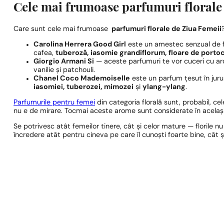
Cele mai frumoase parfumuri florale
Care sunt cele mai frumoase
parfumuri florale de Ziua Femeii
Carolina Herrera Good Girl
este un amestec senzual de fl
cafea,
tuberoză, iasomie grandiflorum, floare de porto
Giorgio Armani Si
— aceste parfumuri te vor cuceri cu 
vanilie și patchouli.
Chanel Coco Mademoiselle
este un parfum țesut în jur
iasomiei, tuberozei, mimozei
și
ylang-ylang
.
Parfumurile pentru femei
din categoria florală sunt, probabil, ce
nu e de mirare. Tocmai aceste arome sunt considerate în același
Se potrivesc atât femeilor tinere, cât și celor mature — florile 
încredere atât pentru cineva pe care îl cunoști foarte bine, cât 