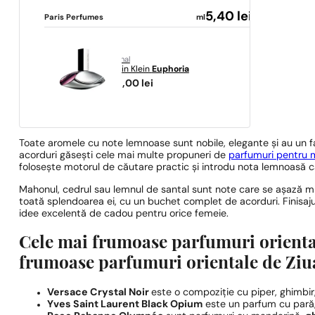
5,40
lei
Paris Perfumes
ml
original
Calvin Klein
Euphoria
233,00
lei
Toate aromele cu note lemnoase sunt nobile, elegante și au un f
acorduri găsești cele mai multe propuneri de
parfumuri pentru
folosește motorul de căutare practic și introdu nota lemnoasă c
Mahonul, cedrul sau lemnul de santal sunt note care se așază mi
toată splendoarea ei, cu un buchet complet de acorduri. Finisaju
idee excelentă de cadou pentru orice femeie.
Cele mai frumoase parfumuri orienta
frumoase parfumuri orientale
de Ziu
Versace Crystal Noir
este o compoziție cu piper, ghimbir
Yves Saint Laurent Black Opium
este un parfum cu pară,