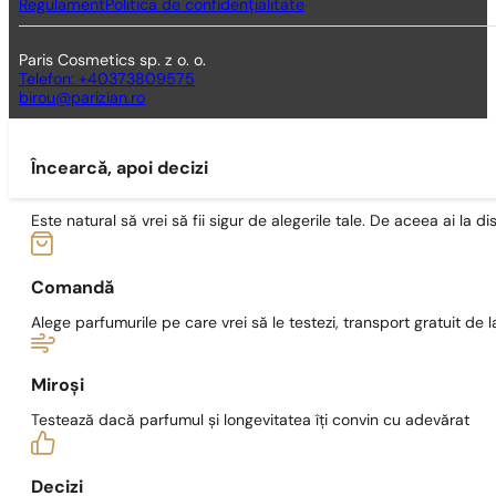
Regulament
Politica de confidențialitate
Paris Cosmetics sp. z o. o.
Telefon: +40373809575
birou@parizian.ro
Încearcă, apoi decizi
Este natural să vrei să fii sigur de alegerile tale. De aceea ai la di
Comandă
Alege parfumurile pe care vrei să le testezi, transport gratuit de la
Miroși
Testează dacă parfumul și longevitatea îți convin cu adevărat
Decizi