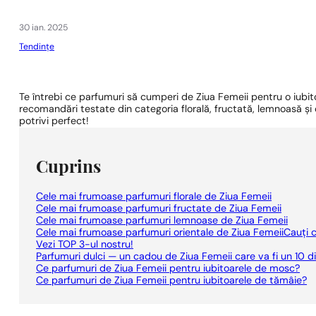
1 - 3 buc.
4 buc. pentru
0,01 lei!
30 ian. 2025
Tendințe
Te întrebi ce parfumuri să cumperi de Ziua Femeii pentru o iubito
recomandări testate din categoria florală, fructată, lemnoasă și 
potrivi perfect!
Cuprins
Cele mai frumoase parfumuri florale de Ziua Femeii
Cele mai frumoase parfumuri fructate de Ziua Femeii
Cele mai frumoase parfumuri lemnoase de Ziua Femeii
Cele mai frumoase parfumuri orientale de Ziua FemeiiCauți c
Vezi TOP 3-ul nostru!
Parfumuri dulci — un cadou de Ziua Femeii care va fi un 10 di
Ce parfumuri de Ziua Femeii pentru iubitoarele de mosc?
Ce parfumuri de Ziua Femeii pentru iubitoarele de tămâie?