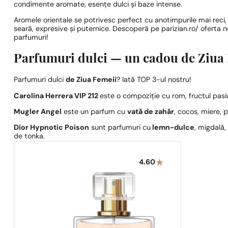
condimente aromate, esențe dulci și baze intense.
Aromele orientale se potrivesc perfect cu anotimpurile mai reci, 
seară, expresive și puternice. Descoperă pe parizian.ro/ oferta 
parfumuri!
Parfumuri dulci — un cadou de Ziua F
Parfumuri dulci
de Ziua Femeii
? Iată TOP 3-ul nostru!
Carolina Herrera VIP 212
este o compoziție cu rom, fructul pasi
Mugler Angel
este un parfum cu
vată de zahăr
, cocos, miere, 
Dior Hypnotic Poison
sunt parfumuri cu
lemn-dulce
, migdală,
de tonka.
4.60