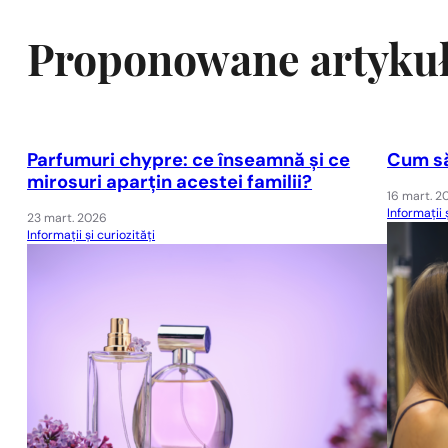
Proponowane artyku
Parfumuri chypre: ce înseamnă și ce
Cum să
mirosuri aparțin acestei familii?
16 mart. 2
Informații 
23 mart. 2026
Informații și curiozități