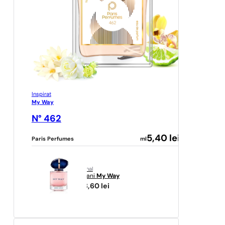
Inspirat
My Way
N° 462
5,40
lei
Paris Perfumes
ml
original
Armani
My Way
438,60
lei