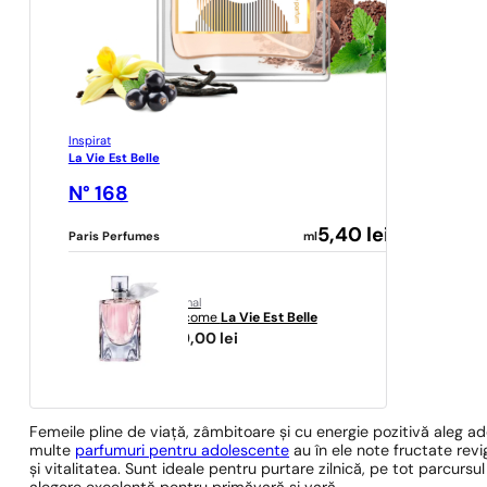
Inspirat
La Vie Est Belle
N° 168
5,40
lei
Paris Perfumes
ml
original
Lancome
La Vie Est Belle
399,00
lei
Femeile pline de viață, zâmbitoare și cu energie pozitivă aleg 
multe
parfumuri pentru adolescente
au în ele note fructate rev
și vitalitatea. Sunt ideale pentru purtare zilnică, pe tot parcursul