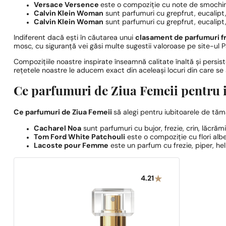
Versace Versence
este o compoziție cu note de smochină
Calvin Klein Woman
sunt parfumuri cu grepfrut, eucalipt
Calvin Klein Woman
sunt parfumuri cu grepfrut, eucalipt
Indiferent dacă ești în căutarea unui
clasament de parfumuri f
mosc, cu siguranță vei găsi multe sugestii valoroase pe site-ul
Compozițiile noastre inspirate înseamnă calitate înaltă și persi
rețetele noastre le aducem exact din aceleași locuri din care se
Ce parfumuri de Ziua Femeii pentru 
Ce parfumuri de Ziua Femeii
să alegi pentru iubitoarele de tă
Cacharel Noa
sunt parfumuri cu bujor, frezie, crin, lăcrăm
Tom Ford White Patchouli
este o compoziție cu flori albe
Lacoste pour Femme
este un parfum cu frezie, piper, heli
4.21