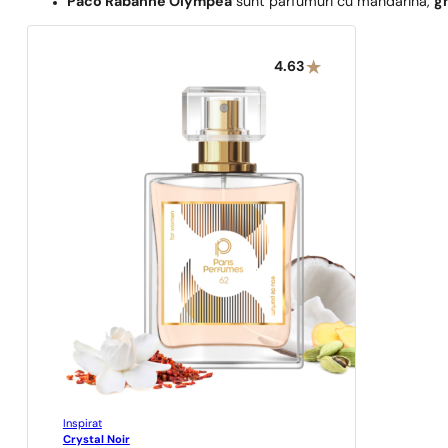
Paco Rabanne Olympéa
sunt parfumuri cu mandarină,
gh
4.63
Inspirat
Crystal Noir