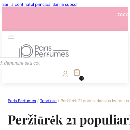
Sari la conținutul principal
Sari la subsol
7000 
1 - 3 buc.
4 buc. pentru
0,01 lei!
7000 
0
1 - 3 buc.
4 buc. pentru
0,01 lei!
7000 
Paris Perfumes
/
Tendințe
/
Peržiūrėk 21 populiariausius kvepalus
Peržiūrėk 21 populiar