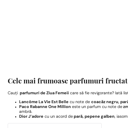
Cele mai frumoase parfumuri fructat
Cauți
parfumuri de Ziua Femeii
care să fie revigorante? Iată lis
Lancôme La Vie Est Belle
cu note de
coacăz negru, par
Paco Rabanne One Million
este un parfum cu note de
zm
ambră.
Dior J’adore
cu un acord de
pară, pepene galben
, iasom