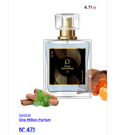
4.71
Inspirat
One Million Parfum
N° 471