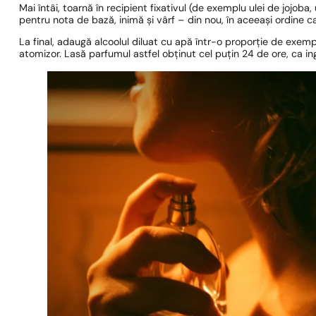
Mai întâi, toarnă în recipient fixativul (de exemplu ulei de jojoba,
pentru nota de bază, inimă și vârf – din nou, în aceeași ordine c
La final, adaugă alcoolul diluat cu apă într-o proporție de exem
atomizor. Lasă parfumul astfel obținut cel puțin 24 de ore, ca in