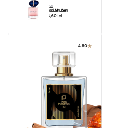
original
Armani
My Way
438,60
lei
4.80