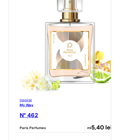
Inspirat
My Way
N° 462
5,40
lei
Paris Perfumes
ml