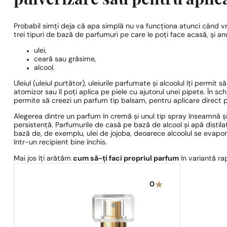
pulverizare sau pentru aplica
Probabil simți deja că apa simplă nu va funcționa atunci când vr
trei tipuri de bază de parfumuri pe care le poți face acasă, și 
ulei,
ceară sau grăsime,
alcool.
Uleiul (uleiul purtător), uleiurile parfumate și alcoolul îți permit
atomizor sau îl poți aplica pe piele cu ajutorul unei pipete. În sc
permite să creezi un parfum tip balsam, pentru aplicare direct p
Alegerea dintre un parfum în cremă și unul tip spray înseamnă și
persistență. Parfumurile de casă pe bază de alcool și apă distila
bază de, de exemplu, ulei de jojoba, deoarece alcoolul se evapo
într-un recipient bine închis.
Mai jos îți arătăm
cum să-ți faci propriul parfum
în variantă ra
0