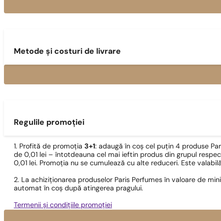
Metode și costuri de livrare
Regulile promoției
1. Profită de promoția
3+1
: adaugă în coș cel puțin 4 produse Pa
de 0,01 lei – întotdeauna cel mai ieftin produs din grupul respec
0,01 lei. Promoția nu se cumulează cu alte reduceri. Este valabi
2. La achiziționarea produselor Paris Perfumes în valoare de min
automat în coș după atingerea pragului.
Termenii și condițiile promoției