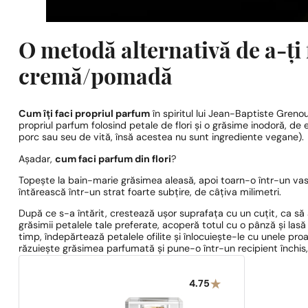
O metodă alternativă de a-ți
cremă/pomadă
Cum îți faci propriul parfum
în spiritul lui Jean-Baptiste Grenoui
propriul parfum folosind petale de flori și o grăsime inodoră, de 
porc sau seu de vită, însă acestea nu sunt ingrediente vegane).
Așadar,
cum faci parfum din flori
?
Topește la bain-marie grăsimea aleasă, apoi toarn-o într-un vas p
întărească într-un strat foarte subțire, de câțiva milimetri.
După ce s-a întărit, crestează ușor suprafața cu un cuțit, ca să
grăsimii petalele tale preferate, acoperă totul cu o pânză și lasă
timp, îndepărtează petalele ofilite și înlocuiește-le cu unele pro
răzuiește grăsimea parfumată și pune-o într-un recipient închis
4.75