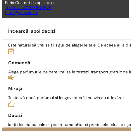
Paris Cosmetics sp. z o. o.
Telefon: +40373809575
birou@parizian.ro
Încearcă, apoi decizi
Este natural să vrei să fii sigur de alegerile tale. De aceea ai la di
Comandă
Alege parfumurile pe care vrei să le testezi, transport gratuit de la
Miroși
Testează dacă parfumul și longevitatea îți convin cu adevărat
Decizi
Ia-ți decizia cu calm - poți returna chiar și produsele folosite ușo