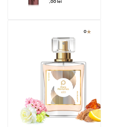
482,00
lei
0