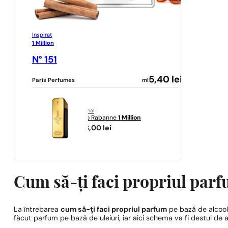
Inspirat
1 Million
N° 151
5,40
lei
Paris Perfumes
ml
original
Paco Rabanne
1 Million
458,00
lei
Cum să-ți faci propriul parf
La întrebarea
cum să-ți faci propriul parfum
pe bază de alcool
făcut parfum pe bază de uleiuri, iar aici schema va fi destul de