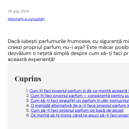
1 - 3 buc.
4 buc. pentru
0,01 lei!
29 aug. 2024
Informații și curiozități
Dacă iubești parfumurile frumoase, cu siguranță mă
creezi propriul parfum, nu-i așa? Este măcar posibil? 
dezvăluim o rețetă simplă despre cum să-ți faci pro
această experiență!
Cuprins
Cum îți faci propriul parfum și de ce merită această
Cum îți faci propriul parfum – consistență pentru pu
Cum să-ți faci singur(ă) un parfum în ulei, instrucțiu
O metodă alternativă de a-ți face propriul parfu
Cum să-ți faci propriul parfum pe bază de alcool
Ce merită să ții minte când te apuci să-ți faci prop