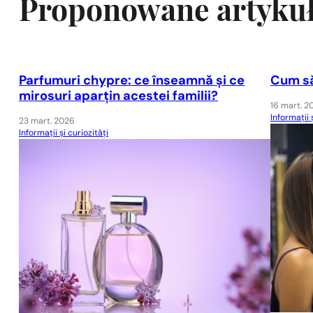
Proponowane artyku
Parfumuri chypre: ce înseamnă și ce
Cum să
mirosuri aparțin acestei familii?
16 mart. 2
Informații 
23 mart. 2026
Informații și curiozități