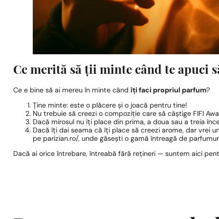
Ce merită să ții minte când te apuci 
Ce e bine să ai mereu în minte când
îți faci propriul parfum
?
Ține minte: este o plăcere și o joacă pentru tine!
Nu trebuie să creezi o compoziție care să câștige FIFI Aw
Dacă mirosul nu îți place din prima, a doua sau a treia înce
Dacă îți dai seama că îți place să creezi arome, dar vrei u
pe parizian.ro/, unde găsești o gamă întreagă de parfumuri
Dacă ai orice întrebare, întreabă fără rețineri — suntem aici pent