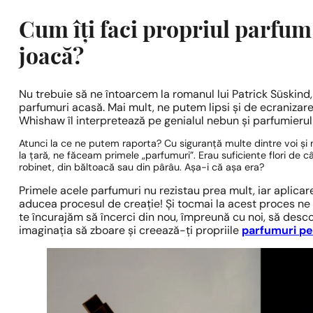
Cum îți faci propriul parfum 
joacă?
Nu trebuie să ne întoarcem la romanul lui Patrick Süskind
parfumuri acasă. Mai mult, ne putem lipsi și de ecranizar
Whishaw îl interpretează pe genialul nebun și parfumierul
Atunci la ce ne putem raporta? Cu siguranță multe dintre voi și mu
la țară, ne făceam primele „parfumuri”. Erau suficiente flori de câ
robinet, din băltoacă sau din pârâu. Așa-i că așa era?
Primele acele parfumuri nu rezistau prea mult, iar aplica
aducea procesul de creație! Și tocmai la acest proces ne
te încurajăm să încerci din nou, împreună cu noi, să desc
imaginația să zboare și creează-ți propriile
parfumuri pe