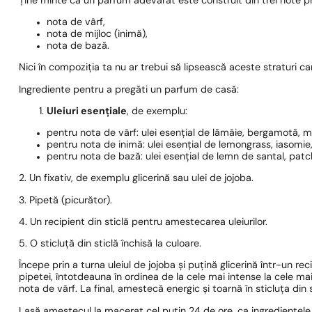
Ține minte că un parfum adevărat este construit din trei note pr
nota de vârf,
nota de mijloc (inimă),
nota de bază.
Nici în compoziția ta nu ar trebui să lipsească aceste straturi 
Ingrediente pentru a pregăti un parfum de casă:
Uleiuri esențiale
, de exemplu:
pentru nota de vârf: ulei esențial de lămâie, bergamotă, 
pentru nota de inimă: ulei esențial de lemongrass, iasomie,
pentru nota de bază: ulei esențial de lemn de santal, patcho
2. Un fixativ, de exemplu glicerină sau ulei de jojoba.
3. Pipetă (picurător).
4. Un recipient din sticlă pentru amestecarea uleiurilor.
5. O sticluță din sticlă închisă la culoare.
Începe prin a turna uleiul de jojoba și puțină glicerină într-un rec
pipetei, întotdeauna în ordinea de la cele mai intense la cele ma
nota de vârf. La final, amestecă energic și toarnă în sticluța din s
Lasă amestecul la macerat cel puțin 24 de ore, ca ingredientele