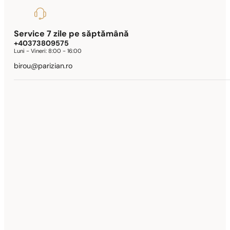
Service 7 zile pe săptămână
+40373809575
Luni - Vineri:
8:00 - 16:00
birou@parizian.ro