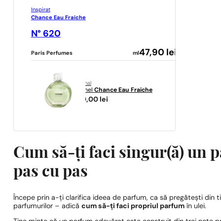
Inspirat
Chance Eau Fraiche
N° 620
47,90
lei
Paris Perfumes
ml
original
Chanel
Chance Eau Fraiche
699,00
lei
Cum să-ți faci singur(ă) un p
pas cu pas
Începe prin a-ți clarifica ideea de parfum, ca să pregătești din tim
parfumurilor – adică
cum să-ți faci propriul parfum
în ulei.