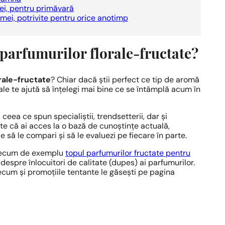
ei, pentru primăvară
mei, potrivite pentru orice anotimp
l parfumurilor florale-fructate?
rale-fructate
? Chiar dacă știi perfect ce tip de aromă
ale te ajută să înțelegi mai bine ce se întâmplă acum în
eea ce spun specialiștii, trendsetterii, dar și
ste că ai acces la o bază de cunoștințe actuală,
e să le compari și să le evaluezi pe fiecare în parte.
 precum de exemplu
topul parfumurilor fructate pentru
 despre înlocuitori de calitate (dupes) ai parfumurilor.
ecum și promoțiile tentante le găsești pe pagina