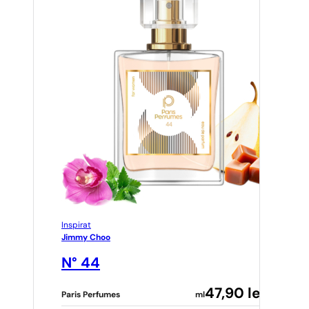
Inspirat
Jimmy Choo
N° 44
47,90
lei
Paris Perfumes
ml