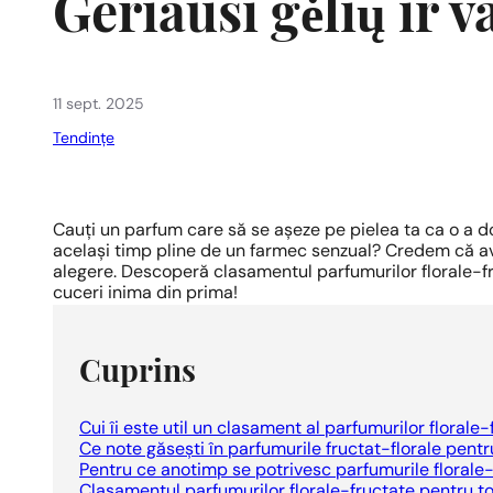
Geriausi gėlių ir v
11 sept. 2025
Tendințe
Cauți un parfum care să se așeze pe pielea ta ca o a doua
același timp pline de un farmec senzual? Credem că a
alegere. Descoperă clasamentul parfumurilor florale-fr
cuceri inima din prima!
Cuprins
Cui îi este util un clasament al parfumurilor florale
Ce note găsești în parfumurile fructat-florale pent
Pentru ce anotimp se potrivesc parfumurile florale
Clasamentul parfumurilor florale-fructate pentru 