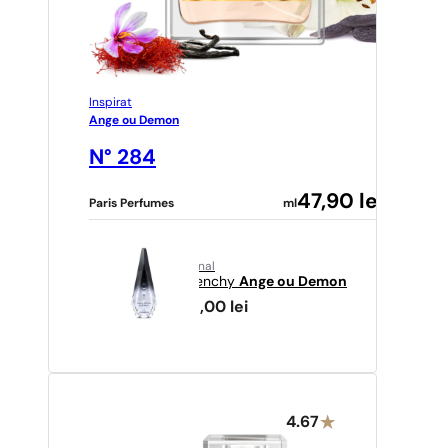
Inspirat
Ange ou Demon
N° 284
47,90
lei
Paris Perfumes
ml
original
Givenchy
Ange ou Demon
361,00
lei
4.67