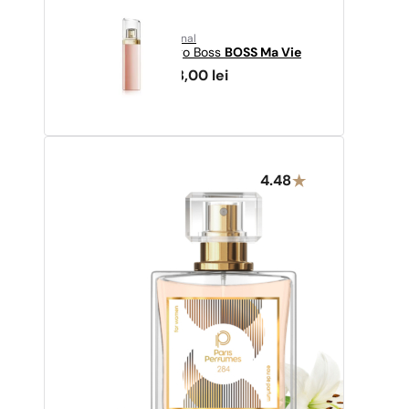
original
Hugo Boss
BOSS Ma Vie
228,00
lei
4.48