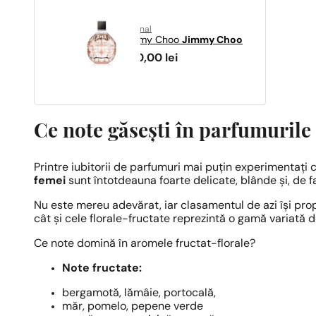
original
Jimmy Choo
Jimmy Choo
260,00
lei
Ce note găsești în parfumurile
Printre iubitorii de parfumuri mai puțin experimentați 
femei
sunt întotdeauna foarte delicate, blânde și, de f
Nu este mereu adevărat, iar clasamentul de azi își pro
cât și cele florale-fructate reprezintă o gamă variată d
Ce note domină în aromele fructat-florale?
Note fructate:
bergamotă, lămâie, portocală,
măr, pomelo, pepene verde