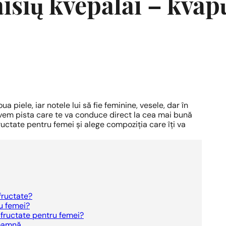
aisių kvepalai – kvap
 piele, iar notele lui să fie feminine, vesele, dar în
vem pista care te va conduce direct la cea mai bună
uctate pentru femei și alege compoziția care îți va
-fructate?
ru femei?
-fructate pentru femei?
toamnă