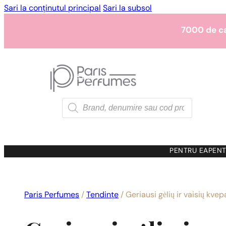
Sari la conținutul principal
Sari la subsol
7000 de c
1 - 3 buc.
4 buc. pentru
0,0
7000 de c
Products
search
1 - 3 buc.
4 buc. pentru
0,0
7000 de c
PENTRU EA
PENT
1 - 3 buc.
4 buc. pentru
0,0
Paris Perfumes
/
Tendințe
/
Geriausi gėlių ir vaisių kve