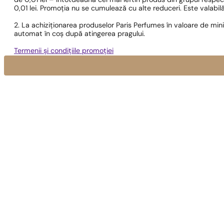
de 0,01 lei – întotdeauna cel mai ieftin produs din grupul respec
0,01 lei. Promoția nu se cumulează cu alte reduceri. Este valabi
2. La achiziționarea produselor Paris Perfumes în valoare de min
automat în coș după atingerea pragului.
Termenii și condițiile promoției