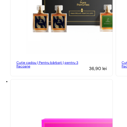
Cutie cadou | Pentru bărbați | pentru 3
Cut
flacoane
fla
36,90
lei