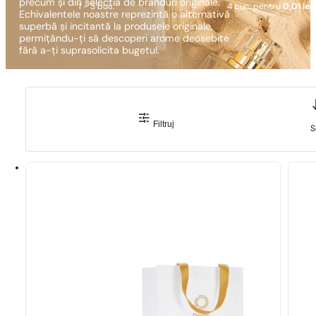
precum și din selecția de branduri originale.
1 - 3 buc.
4 buc. pentru
0,01 lei!
Echivalentele noastre reprezintă o alternativă
superbă și incitantă la produsele originale,
permițându-ți să descoperi arome deosebite
fără a-ți suprasolicita bugetul.
Filtruj
S