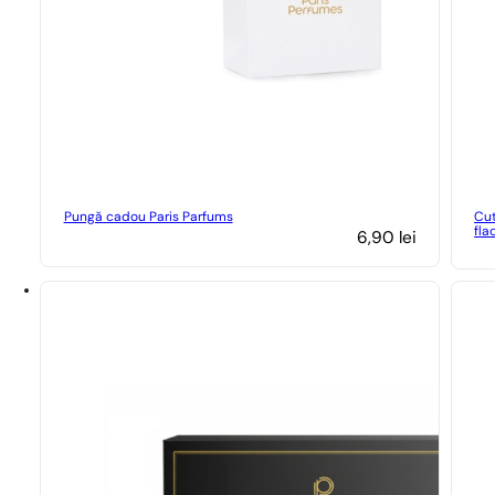
Pungă cadou Paris Parfums
Cut
fla
6,90
lei